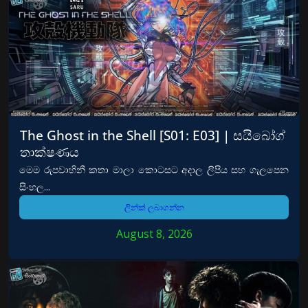
The Ghost in the Shell [S01: E03] | සයිබෝග්
තාක්ෂණය
මෙම රුපවාහිනී කතා මාලා කොටසට අදාල ලිපිය සහ ගැලපෙන
සිංහල...
ලින්ක් ලබාගන්න
August 8, 2026