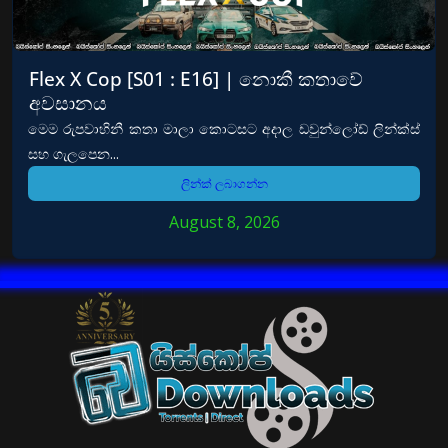
Flex X Cop [S01 : E16] | නොකී කතාවේ
අවසානය
මෙම රුපවාහිනී කතා මාලා කොටසට අදාල ඩවුන්ලෝඩ් ලින්ක්ස්
සහ ගැලපෙන...
ලින්ක් ලබාගන්න
August 8, 2026