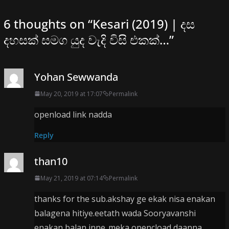
6 thoughts on “
Kesari (2019) | දස
දහසක් සමග යුද වැදි විසි එකක්…
”
Yohan Sewwanda
May 20, 2019 at 17:07
Permalink
openload link nadda
Reply
than10
May 21, 2019 at 07:14
Permalink
thanks for the sub.akshay ge ekak nisa enakan
balagena hitiye.eetath wada Sooryavanshi
enakan balan inne..meka opencload daanna