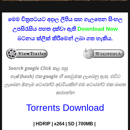
මෙම චිත්‍රපටයට අදාල ලිපිය සහ ගැලපෙන සිංහල
උපසිරැසිය පහත දක්වා ඇති
Download Now
බටනය ක්ලික් කිරීමෙන් ලබා ගත හැකිය.
Search google Click
කළ පසු
හෑෂ් (hash) එක google හි සෙවුමක ලැබෙනු ඇත, එවිට
ලැබෙන ඕනෑම ටොරන්ට් අඩවියකින් එම ටොරන්ට් එක බාගත
කරගන්න
Torrents Download
|
HDRIP
|
x264
|
SD
|
700MB |