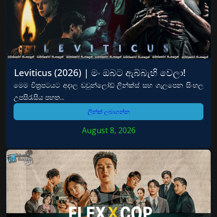
Leviticus (2026) | මං ඔබට ඇබ්බැහි වෙලා!
මෙම චිත්‍රපටයට අදාල ඩවුන්ලෝඩ් ලින්ක්ස් සහ ගැලපෙන සිංහල
උපසිරැසිය පහත...
ලින්ක් ලබාගන්න
August 8, 2026