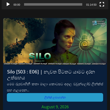
00:00
01:14:50
Silo [S03 : E06] | නැවත පිටතට යාමට දරන
උත්සහය
මෙම රුපවාහිනී කතා මාලා කොටසට අදාල ඩවුන්ලෝඩ් ලින්ක්ස්
සහ ගැලපෙන...
ලින්ක් ලබාගන්න
August 9, 2026