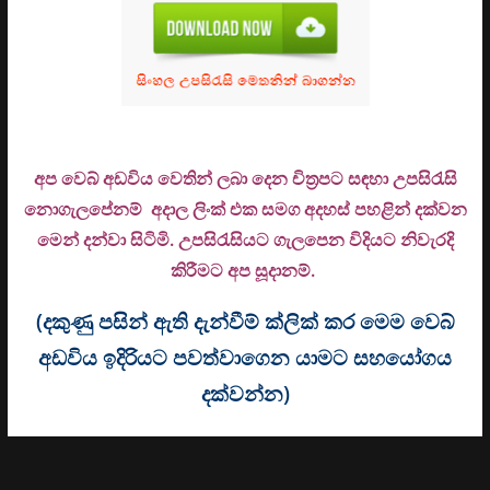
අප වෙබ් අඩවිය වෙතින් ලබා දෙන චිත්‍රපට සඳහා උපසිරැසි
නොගැලපේනම් අදාල ලිංක් එක සමග අදහස් පහළින් දක්වන
මෙන් දන්වා සිටිමි. උ
පසිරැසියට ගැලපෙන විදියට නිවැරදි
කිරීමට අප සූදානම්.
(දකුණු පසින් ඇති දැන්වීම් ක්ලික් කර මෙම වෙබ්
අඩවිය ඉදිරියට පවත්වාගෙන යාමට සහයෝගය
දක්වන්න)