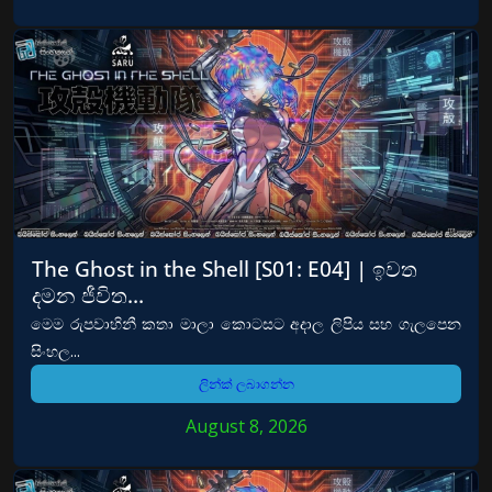
The Ghost in the Shell [S01: E04] | ඉවත
දමන ජීවිත…
මෙම රුපවාහිනී කතා මාලා කොටසට අදාල ලිපිය සහ ගැලපෙන
සිංහල...
ලින්ක් ලබාගන්න
August 8, 2026