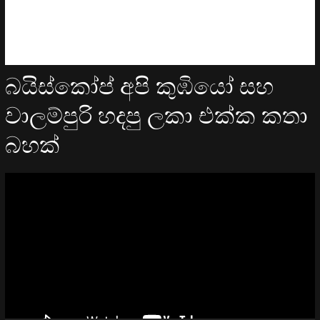
බයිස්කෝප් අපි කුඹියෝ සහ
වාලම්පුරි හදපු ලකා එක්ක කතා
බහක්
Video
Player