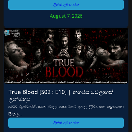
ලින්ක් ලබාගන්න
August 7, 2026
True Blood [S02 : E10] | නගරය වෙලාගත්
උන්මාදය
මෙම රුපවාහිනී කතා මාලා කොටසට අදාල ලිපිය සහ ගැලපෙන
සිංහල...
ලින්ක් ලබාගන්න