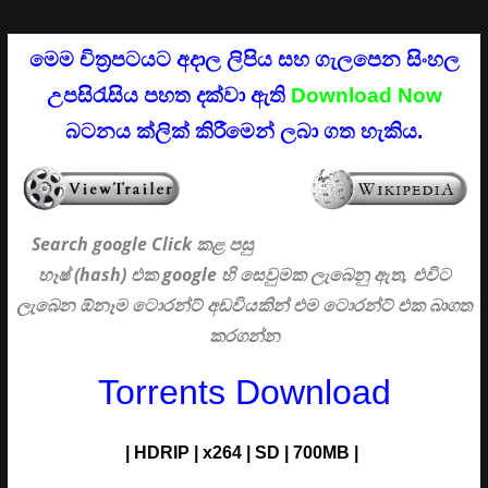
මෙම චිත්‍රපටයට අදාල ලිපිය සහ ගැලපෙන සිංහල
උපසිරැසිය පහත දක්වා ඇති
Download Now
බටනය ක්ලික් කිරීමෙන් ලබා ගත හැකිය.
Search google Click
කළ පසු
හෑෂ් (hash) එක google හි සෙවුමක ලැබෙනු ඇත, එවිට
ලැබෙන ඕනෑම ටොරන්ට් අඩවියකින් එම ටොරන්ට් එක බාගත
කරගන්න
Torrents Download
|
HDRIP
|
x264
|
SD
|
700MB |