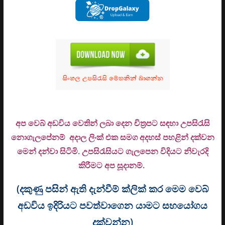
අප වෙබ් අඩවිය වෙතින් ලබා දෙන චිත්‍රපට සඳහා උපසිරැසි
නොගැලපේනම් අදාල ලිංක් එක සමග අදහස් පහළින් දක්වන
මෙන් දන්වා සිටිමි. උ
පසිරැසියට ගැලපෙන විදියට නිවැරදි
කිරීමට අප සූදානම්.
(දකුණු පසින් ඇති දැන්වීම් ක්ලික් කර මෙම වෙබ්
අඩවිය ඉදිරියට පවත්වාගෙන යාමට සහයෝගය
දක්වන්න)