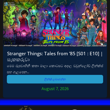
Stranger Things: Tales from ’85 [S01 : E10] |
සැකකරුවා
මෙම රුපවාහිනී කතා මාලා කොටසට අදාල ඩවුන්ලෝඩ් ලින්ක්ස්
සහ ගැලපෙන...
ලින්ක් ලබාගන්න
August 7, 2026