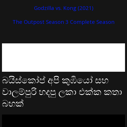
Godzilla vs. Kong (2021)
The Outpost Season 3 Complete Season
බයිස්කෝප් අපි කුඹියෝ සහ
වාලම්පුරි හදපු ලකා එක්ක කතා
බහක්
Video
Player