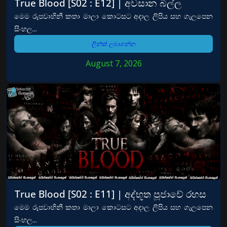
True Blood [S02 : E12] | අවසාන බිල්ල
මෙම රුපවාහිනී කතා මාලා කොටසට අදාල ලිපිය සහ ගැලපෙන
සිංහල...
ලින්ක් ලබාගන්න
August 7, 2026
True Blood [S02 : E11] | අද්භූත පූජාවේ රහස
මෙම රුපවාහිනී කතා මාලා කොටසට අදාල ලිපිය සහ ගැලපෙන
සිංහල...