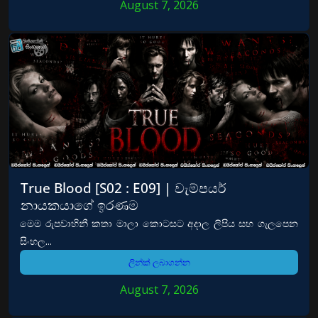
August 7, 2026
True Blood [S02 : E09] | වැම්පයර්
නායකයාගේ ඉරණම
මෙම රුපවාහිනී කතා මාලා කොටසට අදාල ලිපිය සහ ගැලපෙන
සිංහල...
ලින්ක් ලබාගන්න
August 7, 2026