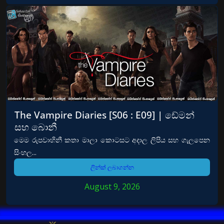
The Vampire Diaries [S06 : E09] | ඩේමන්
සහ බොනී
මෙම රුපවාහිනී කතා මාලා කොටසට අදාල ලිපිය සහ ගැලපෙන
සිංහල...
ලින්ක් ලබාගන්න
August 9, 2026