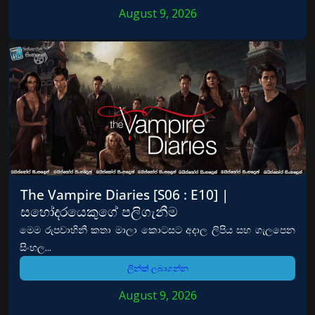
August 9, 2026
The Vampire Diaries [S06 : E10] |
සහෝදරයෙකුගේ පලිගැනීම
මෙම රුපවාහිනී කතා මාලා කොටසට අදාල ලිපිය සහ ගැලපෙන
සිංහල...
ලින්ක් ලබාගන්න
August 9, 2026