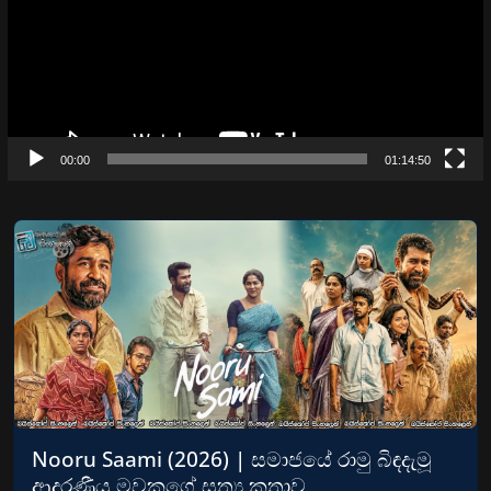
00:00
01:14:50
Nooru Saami (2026) | සමාජයේ රාමු බිඳදැමූ
ආදරණීය මවකගේ සත්‍ය කතාව