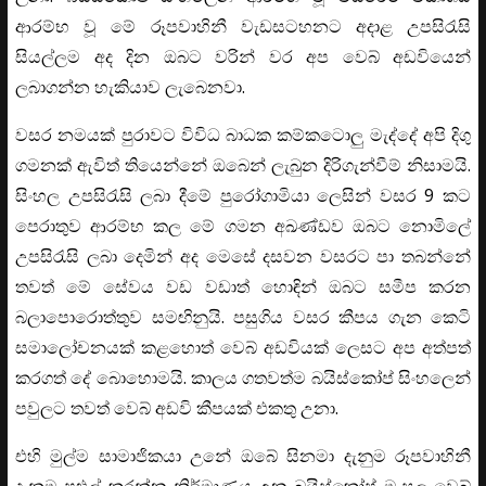
ආරම්භ වූ මේ රූපවාහිනී වැඩසටහනට අදාළ උපසිරැසි
සියල්ලම අද දින ඔබට වරින් වර අප වෙබ් අඩවියෙන්
ලබාගන්න හැකියාව ලැබෙනවා.
වසර නමයක් පුරාවට විවිධ බාධක කම්කටොලු මැද්දේ අපි දිගු
ගමනක් ඇවිත් තියෙන්නේ ඔබෙන් ලැබුන දිරිගැන්වීම් නිසාමයි.
සිංහල උපසිරැසි ලබා දීමේ පුරෝගාමියා ලෙසින් වසර 9 කට
පෙරාතුව ආරම්භ කල මේ ගමන අඛණ්ඩව ඔබට නොමිලේ
උපසිරැසි ලබා දෙමින් අද මෙසේ දසවන වසරට පා තබන්නේ
තවත් මේ සේවය වඩ වඩාත් හොඳින් ඔබට සමීප කරන
බලාපොරොත්තුව සමඟිනුයි. පසුගිය වසර කීපය ගැන කෙටි
සමාලෝචනයක් කළහොත් වෙබ් අඩවියක් ලෙසට අප අත්පත්
කරගත් දේ බොහොමයි. කාලය ගතවත්ම බයිස්කෝප් සිංහලෙන්
පවුලට තවත් වෙබ් අඩවි කීපයක් එකතු උනා.
එහි මුල්ම සාමාජිකයා උනේ ඔබේ සිනමා දැනුම රූපවාහිනී
දැනුම පුළුල් කරන්න නිර්මාණය උන බයිස්කෝප් මංසල වෙබ්