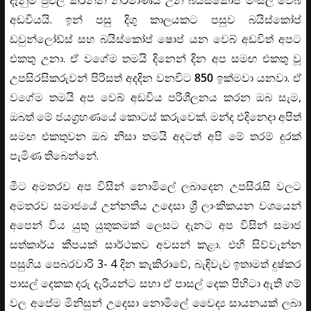
අඩවියයි. ඉන් පසු දිගු කාලයකට පසුව බයිස්කෝප්
ඩවුන්ලෝඩ්ස් සහ බයිස්කෝප් ෂොප් යන වෙබ් අඩවිත් අපට
එකතු උනා. ඒ වගේම තමයි දිනෙන් දින අප සමඟ එකතු වූ
උපසිරසිකරුවන් පිරිසත් අදදින වනවිට
850
ඉක්මවා යනවා. ඒ
වගේම තමයි අප වෙබ් අඩවිය පරිශීලනය කරන ඔබ සැම,
ඔබත් මේ ජයග්‍රහණයේ කොටස් කරුවෙක්. මන්ද එදිනෙදා අපිත්
සමඟ එකතුවන ඔබ නිසා තමයි අදටත් අපි මේ තරම් දුරක්
පැමිණ තිබෙන්නේ.
මීට අමතරව අප විසින් නොමිලේ ලබාදෙන උපසිරැසි වලට
අමතරව සමාජයේ උන්නතිය උදෙසා ශ්‍රී ලාංකිකයන වශයෙන්
අපෙන් විය යුතු යුතුකමක් ලෙසට දැනට අප විසින් සමාජ
සත්කාර්ය කීපයක් සාර්ථකව අවසන් කළා. එහි සිව්වැන්න
පසුගිය පෙබරවාරි 3- 4 දින කැකිරාවේ, බැඳිවැව ඉතාමත් දුෂ්කර
පාසල් දෙකක දරු දැරියන්ට සහා ඒ පාසල් දෙක පිහිටා ඇති ගම්
වල අපේම මිනිසුන් උදෙසා නොමිලේ වෛද්‍ය සායනයක් ලබා