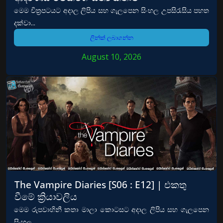
මෙම චිත්‍රපටයට අදාල ලිපිය සහ ගැලපෙන සිංහල උපසිරැසිය පහත
දක්වා...
ලින්ක් ලබාගන්න
August 10, 2026
The Vampire Diaries [S06 : E12] | එකතු
වීමේ ක්‍රියාවලිය
මෙම රුපවාහිනී කතා මාලා කොටසට අදාල ලිපිය සහ ගැලපෙන
සිංහල...