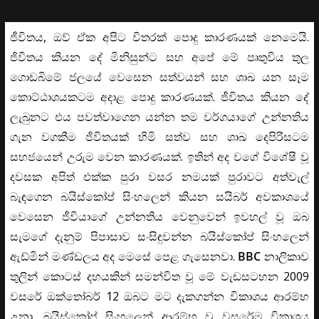
ජීවිතය, ඔව් ඒක අපිට විතරක් පොදු කාරණයක් නෙමෙයි.
ජිවිතය කියන දේ මිනිසුන්ට සහ අපේ මේ පෘතුවිය තුල
ගොඩබිමේ ජලයේ වෙසෙන සත්වයන් සහ ශාඛ යන සෑම
කොට්ඨාශයකටම අදාළ පොදු කාරණයක්. ජීවිතය කියන දේ
ලැබුනට එය පවත්වාගෙන යන්න තම වර්ගයාගේ උන්නතිය
ගැන වගකීම ජිවිතයක් හිමි සත්ව සහ ශාඛ දෙපිරිසටම
සහජයෙන් උරුම වෙන කාරණයක්. ඉතින් අද වගේ විශේෂී වූ
දවසක අපිත් එක්ක පුරා වසර නමයක් පුරාවට අත්වැල්
බැඳගෙන බයිස්කෝප් සිංහලෙන් කියන සයිබර් අවකාශයේ
වෙසෙන ජීවියාගේ උන්නතිය වෙනුවෙන් ඉවහල් වූ ඔබ
සැමගේ දැනුම් පිපාසාව සංසිඳුවන්න බයිස්කෝප් සිංහලෙන්
ඇඩ්මින් මණ්ඩලය අද මෙසේ පෙළ ගැසෙනවා.
BBC
නාලිකාව
තුලින් කොටස් දහයකින් සමන්විත වූ මේ වැඩසටහන 2009
වසරේ ඔක්තෝබර් 12 ඔබට මට දැකගන්න විකාශය ආරම්භ
උනා. බයිස්කෝප් සිංහලෙන් ආරම්භ වූ වසරේම විකාශය