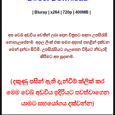
| Bluray | x264 | 720p | 400MB |
අප වෙබ් අඩවිය වෙතින් ලබා දෙන චිත්‍රපට සඳහා උපසිරැසි
නොගැලපේනම් අදාල ලිංක් එක සමග අදහස් පහළින් දක්වන
මෙන් දන්වා සිටිමි. උ
පසිරැසියට ගැලපෙන විදියට නිවැරදි
කිරීමට අප සූදානම්.
(දකුණු පසින් ඇති දැන්වීම් ක්ලික් කර
මෙම වෙබ් අඩවිය ඉදිරියට පවත්වාගෙන
යාමට සහයෝගය දක්වන්න)