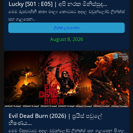
Lucky [S01 : E05] | අපි නරක මිනිස්සුද…
මෙම රුපවාහිනී කතා මාලා කොටසට අදාල ඩවුන්ලෝඩ් ලින්ක්ස්
සහ ගැලපෙන...
ලින්ක් ලබාගන්න
August 8, 2026
Evil Dead Burn (2026) | ප්‍රයිස් පවුලේ
භීෂණය…
මෙම චිත්‍රපටයට අදාල ඩවුන්ලෝඩ් ලින්ක්ස් සහ ගැලපෙන සිංහල