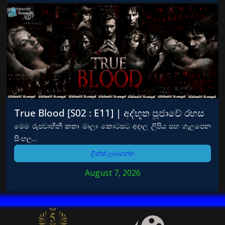
True Blood [S02 : E11] | අද්භූත පූජාවේ රහස
මෙම රුපවාහිනී කතා මාලා කොටසට අදාල ලිපිය සහ ගැලපෙන
සිංහල...
ලින්ක් ලබාගන්න
August 7, 2026