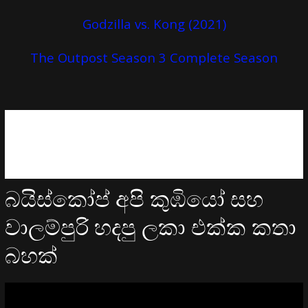
Godzilla vs. Kong (2021)
The Outpost Season 3 Complete Season
බයිස්කෝප් අපි කුඹියෝ සහ
වාලම්පුරි හදපු ලකා එක්ක කතා
බහක්
Video