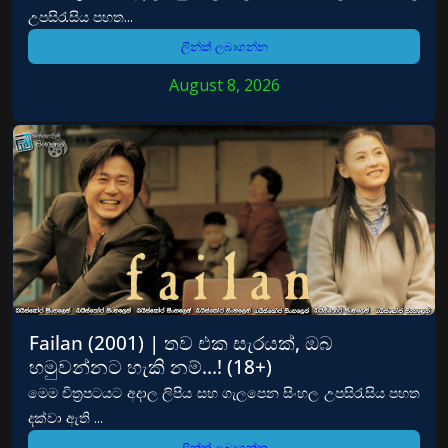
උපසිරැසිය පහත...
ලින්ක් ලබාගන්න
August 8, 2026
Failan (2001) | තව එක සැරයක්, ඔබ
හමුවන්නට හැකි නම්…! (18+)
මෙම චිත්‍රපටයට අදාල ලිපිය සහ ගැලපෙන සිංහල උපසිරැසිය පහත
දක්වා ඇති ...
ලින්ක් ලබාගන්න