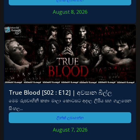
August 8, 2026
True Blood [S02 : E12] | අවසාන බිල්ල
මෙම රුපවාහිනී කතා මාලා කොටසට අදාල ලිපිය සහ ගැලපෙන
සිංහල...
ලින්ක් ලබාගන්න
August 7, 2026