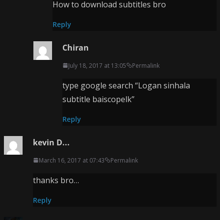
How to download subtitles bro
Reply
Chiran
July 18, 2017 at 13:05
Permalink
type google search “Logan sinhala
subtitle baiscopelk”
Reply
kevin D...
March 16, 2017 at 07:43
Permalink
thanks bro…
Reply