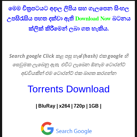
මෙම චිත්‍රපටයට අදාල ලිපිය සහ ගැලපෙන සිංහල
උපසිරැසිය පහත දක්වා ඇති
Download Now
බටනය
ක්ලික් කිරීමෙන් ලබා ගත හැකිය.
Search google Click
කළ පසු හෑෂ් (hash) එක google හි
සෙවුමක ලැබෙනු ඇත, එවිට ලැබෙන ඕනෑම ටොරන්ට්
අඩවියකින් එම ටොරන්ට් එක බාගත කරගන්න
Torrents Download
| BluRay | x264 | 720p | 1GB |