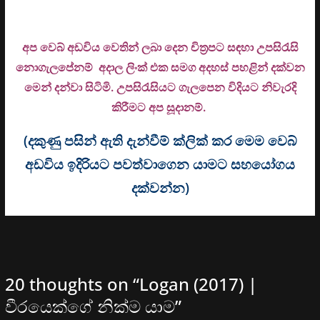
අප වෙබ් අඩවිය වෙතින් ලබා දෙන චිත්‍රපට සඳහා උපසිරැසි
නොගැලපේනම් අදාල ලිංක් එක සමග අදහස් පහළින් දක්වන
මෙන් දන්වා සිටිමි. උ
පසිරැසියට ගැලපෙන විදියට නිවැරදි
කිරීමට අප සූදානම්.
(දකුණු පසින් ඇති දැන්වීම් ක්ලික් කර මෙම වෙබ්
අඩවිය ඉදිරියට පවත්වාගෙන යාමට සහයෝගය
දක්වන්න)
20 thoughts on “
Logan (2017) |
වීරයෙක්ගේ නික්ම යාම
”