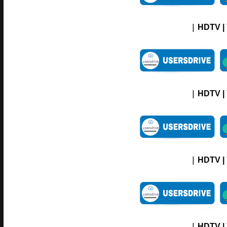
|
HDTV |
|
HDTV |
|
HDTV |
|
HDTV |