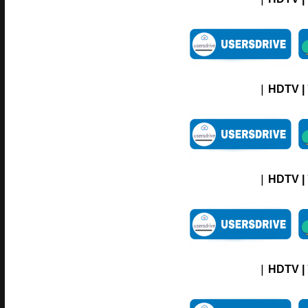
|
HDTV |
|
HDTV |
|
HDTV |