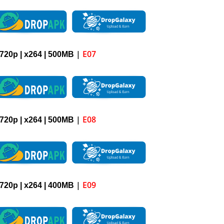
|
E07
720p
| x264 |
5
00M
B
|
E08
720p
| x264 |
5
00M
B
|
E09
720p
| x264 |
4
00M
B