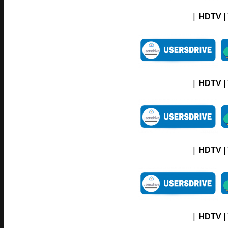
|
HDTV |
|
HDTV |
|
HDTV |
|
HDTV |