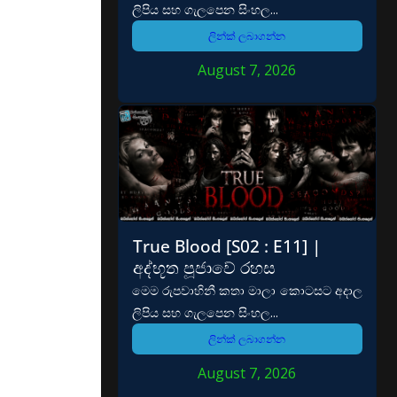
ලිපිය සහ ගැලපෙන සිංහල...
ලින්ක් ලබාගන්න
August 7, 2026
True Blood [S02 : E11] |
අද්භූත පූජාවේ රහස
මෙම රුපවාහිනී කතා මාලා කොටසට අදාල
ලිපිය සහ ගැලපෙන සිංහල...
ලින්ක් ලබාගන්න
August 7, 2026