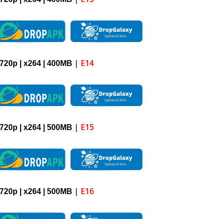
|
E14
720p
| x264 |
4
00M
B
|
E15
720p
| x264 |
5
00M
B
|
E16
720p
| x264 |
5
00M
B