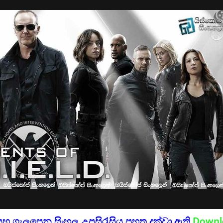
සහ ගැලපෙන සිංහල උපසිරැසිය පහත දක්වා ඇති
Downl