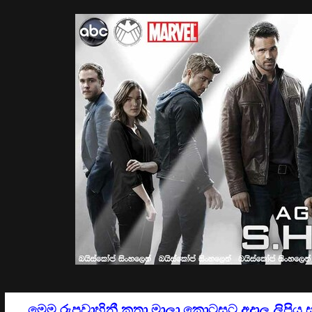
මෙම රුපවාහිනී කතා මාලා කොටසට අදාල ලිපිය 