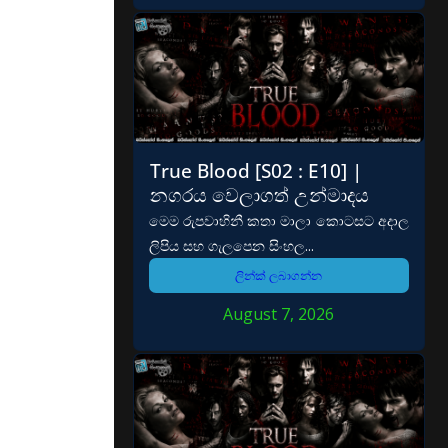
True Blood [S02 : E10] |
නගරය වෙලාගත් උන්මාදය
මෙම රුපවාහිනී කතා මාලා කොටසට අදාල
ලිපිය සහ ගැලපෙන සිංහල...
ලින්ක් ලබාගන්න
August 7, 2026