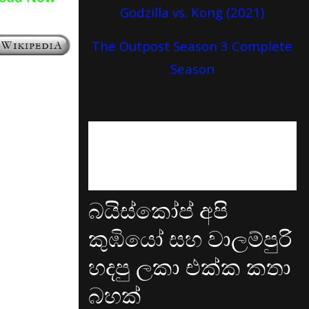
Godzilla vs. Kong (2021)
The Outpost Season 3 Complete
Season
බයිස්කෝප් අපි
කුඹියෝ සහ වාලම්පුරි
හදපු ලකා එක්ක කතා
බහක්