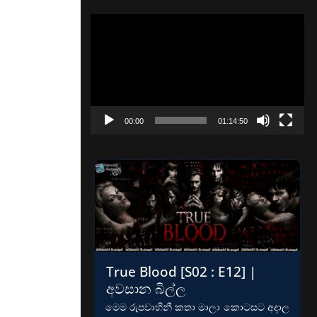
Video
Player
00:00
01:14:50
True Blood [S02 : E12] |
අවසාන බිල්ල
මෙම රුපවාහිනී කතා මාලා කොටසට අදාල