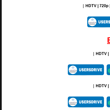
|
HDTV | 720p 
|
HDTV |
|
HDTV |