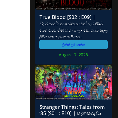
True Blood [S02 : E09] |
වැම්පයර් නායකයාගේ ඉරණම
මෙම රුපවාහිනී කතා මාලා කොටසට අදාල
ලිපිය සහ ගැලපෙන සිංහල...
ලින්ක් ලබාගන්න
August 7, 2026
Stranger Things: Tales from
’85 [S01 : E10] | සැකකරුවා