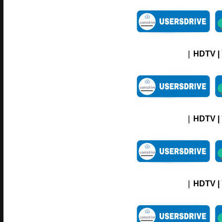
|
HDTV |
|
HDTV |
|
HDTV |