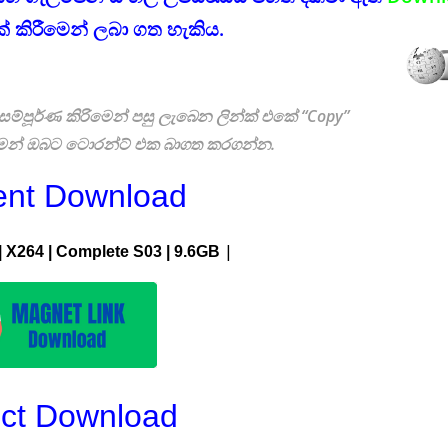
් කිරීමෙන් ලබා ගත හැකිය.
ම්පූර්ණ කිරිමෙන් පසු ලැබෙන ලින්ක් එකේ “Copy”
ිමෙන් ඔබට ටොරන්ට් එක බාගත කරගන්න.
ent Download
|
| X264 |
Complete S03
| 9.6GB
ect Download