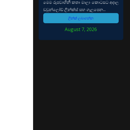
මෙම රුපවාහිනී කතා මාලා කොටසට අදාල
ඩවුන්ලෝඩ් ලින්ක්ස් සහ ගැලපෙන...
ලින්ක් ලබාගන්න
August 7, 2026