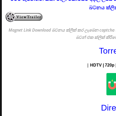
බටනය ක්ලික
Magnet Link Download බටනය ක්ලික් කර ලැබෙන captcha ස
බටන් එක ක්ලික් කිර
Torr
|
HDTV | 720p 
Dir