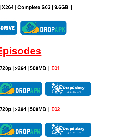
|
| X264 |
Complete S03
| 9.6GB
Episodes
|
E01
720p
| x264 |
500M
B
|
E02
720p
| x264 |
5
00M
B