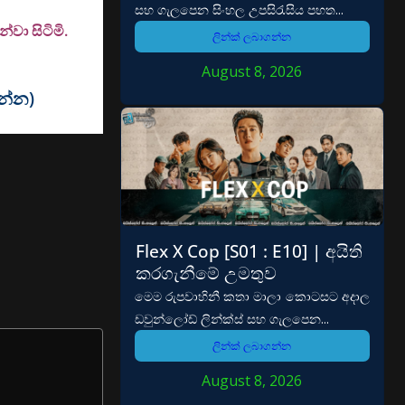
සහ ගැලපෙන සිංහල උපසිරැසිය පහත...
වා සිටිමි.
ලින්ක් ලබාගන්න
August 8, 2026
වන්න)
Flex X Cop [S01 : E10] | අයිති
කරගැනීමේ උමතුව
මෙම රුපවාහිනී කතා මාලා කොටසට අදාල
ඩවුන්ලෝඩ් ලින්ක්ස් සහ ගැලපෙන...
ලින්ක් ලබාගන්න
August 8, 2026