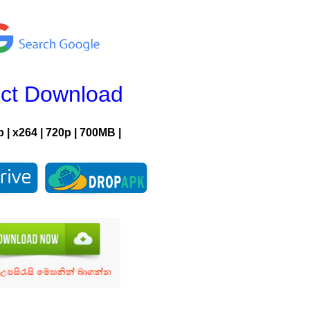
ect Download
p
|
x264
|
720p
|
700MB |