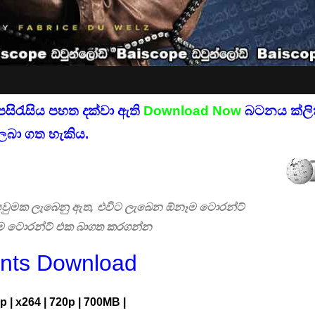
පසිරැසිය පහත දක්වා ඇති
Download Now
බටනය ක්ලික
ලබා ගත හැකිය.
 සෙවුමක ලැබෙනු ඇත, එවිට ලැබෙන ඕනෑම ටොරන්ට්
එම ටොරන්ට් එක බාගත කරගන්න
ents Download
p
|
x264
|
720p
|
700MB |