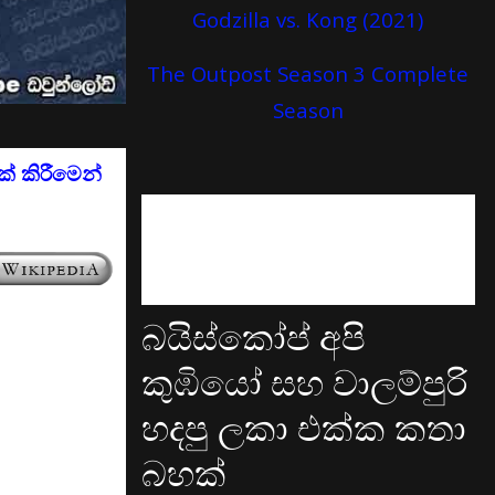
Godzilla vs. Kong (2021)
The Outpost Season 3 Complete
Season
් කිරීමෙන්
බයිස්කෝප් අපි
කුඹියෝ සහ වාලම්පුරි
හදපු ලකා එක්ක කතා
බහක්