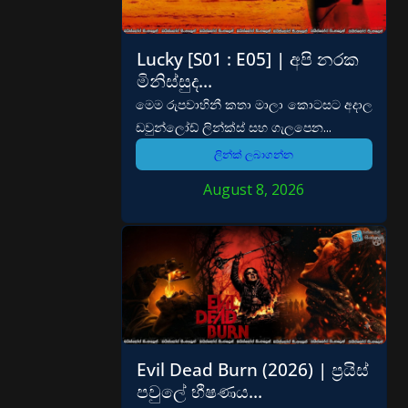
Lucky [S01 : E05] | අපි නරක
මිනිස්සුද…
මෙම රුපවාහිනී කතා මාලා කොටසට අදාල
ඩවුන්ලෝඩ් ලින්ක්ස් සහ ගැලපෙන...
ලින්ක් ලබාගන්න
August 8, 2026
Evil Dead Burn (2026) | ප්‍රයිස්
පවුලේ භීෂණය…