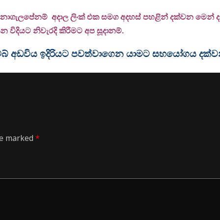
 නොගැලපේනම් අදාල ලිංක් එක සමග අදහස් පහළින් දක්වන මෙන් දන්
 විදියට නිවැරදි කිරීමට අප සූදානම්.
ම වෙබ් අඩවිය ඉදිරියට පවත්වාගෙන යාමට සහයෝගය දක්
are marked
*