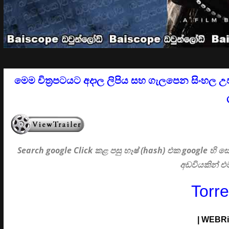
මෙම චිත්‍රපටයට අදාල ලිපිය සහ ගැලපෙන සිංහල උ
Search google Click
කළ පසු හෑෂ් (hash) එක google හි
අඩවියකින් 
Torr
|
WEBRi