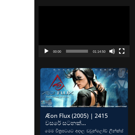
Video
Player
00:00
01:14:50
Æon Flux (2005) | 2415
වසරේ සටනක්…
මෙම චිත්‍රපටයට අදාල ඩවුන්ලෝඩ් ලින්ක්ස්