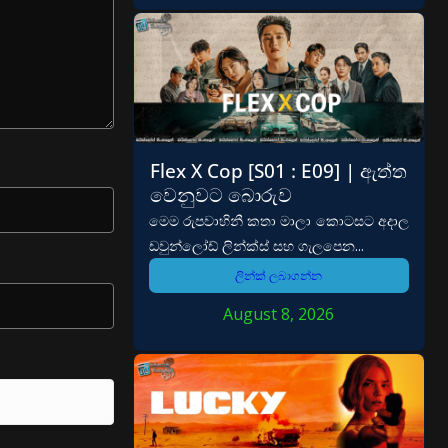
Flex X Cop [S01 : E09] | ඇත්ත
වෙනුවට බොරුව
මෙම රුපවාහිනී කතා මාලා කොටසට අදාල
ඩවුන්ලෝඩ් ලින්ක්ස් සහ ගැලපෙන...
ලින්ක් ලබාගන්න
August 8, 2026