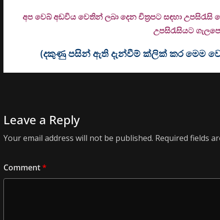
අප වෙබ් අඩවිය වෙතින් ලබා දෙන චිත්‍රපට සඳහා උපසිරැසි
උ
පසිරැසියට ගැලපෙන
(දකුණු පසින් ඇති දැන්වීම් ක්ලික් කර මෙ
Leave a Reply
Your email address will not be published.
Required fields 
Comment
*