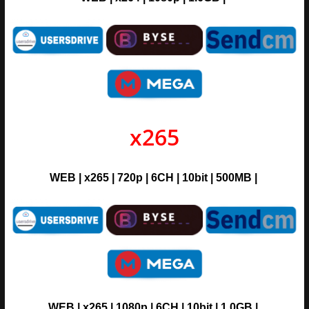
x265
WEB
|
x265
|
720p | 6CH | 10bit
| 500MB
|
WEB
|
x265
|
1080p | 6CH | 10bit
| 1.0GB
|