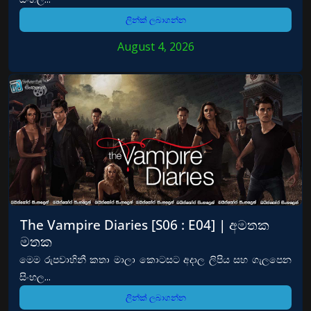
ලින්ක් ලබාගන්න
August 4, 2026
The Vampire Diaries [S06 : E04] | අමතක
මතක
මෙම රුපවාහිනී කතා මාලා කොටසට අදාල ලිපිය සහ ගැලපෙන
සිංහල...
ලින්ක් ලබාගන්න