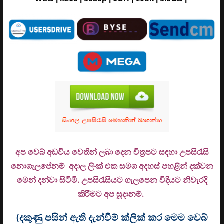
අප වෙබ් අඩවිය වෙතින් ලබා දෙන චිත්‍රපට සඳහා උපසිරැසි
නොගැලපේනම් අදාල ලිංක් එක සමග අදහස් පහළින් දක්වන
මෙන් දන්වා සිටිමි. උ
පසිරැසියට ගැලපෙන විදියට නිවැරදි
කිරීමට අප සූදානම්.
(දකුණු පසින් ඇති දැන්වීම් ක්ලික් කර මෙම වෙබ්