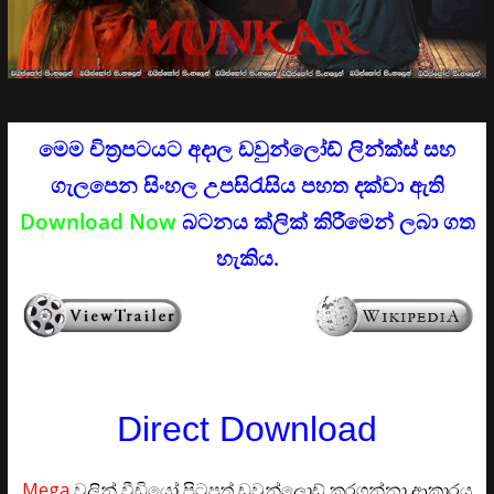
මෙම චිත්‍රපටයට අදාල
ඩවුන්ලෝඩ් ලින්ක්ස්
සහ
ගැලපෙන සිංහල උපසිරැසිය පහත දක්වා ඇති
Download Now
බටනය ක්ලික් කිරීමෙන් ලබා ගත
හැකිය.
Direct Download
Mega
වලින් වීඩියෝ පිටපත් ඩවුන්ලොඩ් කරගන්නා ආකාරය