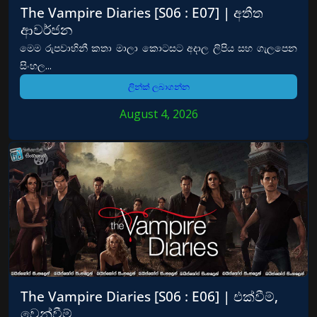
The Vampire Diaries [S06 : E07] | අතීත
ආවර්ජන
මෙම රුපවාහිනී කතා මාලා කොටසට අදාල ලිපිය සහ ගැලපෙන
සිංහල...
ලින්ක් ලබාගන්න
August 4, 2026
The Vampire Diaries [S06 : E06] | එක්වීම්,
වෙන්වීම්