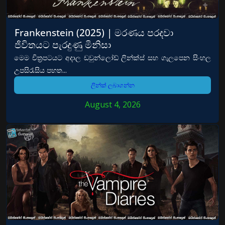
Frankenstein (2025) | මරණය පරදවා
ජිවිතයට පැරදුණු මිනිසා
මෙම චිත්‍රපටයට අදාල ඩවුන්ලෝඩ් ලින්ක්ස් සහ ගැලපෙන සිංහල
උපසිරැසිය පහත...
ලින්ක් ලබාගන්න
August 4, 2026