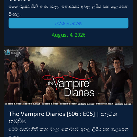
මෙම රුපවාහිනී කතා මාලා කොටසට අදාල ලිපිය සහ ගැලපෙන
සිංහල...
ලින්ක් ලබාගන්න
August 4, 2026
The Vampire Diaries [S06 : E05] | නැවත
හමුවීම
මෙම රුපවාහිනී කතා මාලා කොටසට අදාල ලිපිය සහ ගැලපෙන
සිංහල...