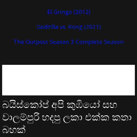
El Gringo (2012)
Godzilla vs. Kong (2021)
The Outpost Season 3 Complete Season
බයිස්කෝප් අපි කුඹියෝ සහ
වාලම්පුරි හදපු ලකා එක්ක කතා
බහක්