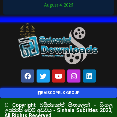
August 4, 2026
BAISCOPELK GROUP
© Copyright බයිස්කෝප් සිංහලෙන් - සිංහල
උපසිරසි වෙබ් අඩවිය - Sinhala Subtitles 2023,
All Rights Reserved