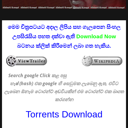
මෙම චිත්‍රපටයට අදාල ලිපිය සහ ගැලපෙන සිංහල
උපසිරැසිය පහත දක්වා ඇති
Download Now
බටනය ක්ලික් කිරීමෙන් ලබා ගත හැකිය.
Search google Click
කළ පසු
හෑෂ් (hash) එක google හි සෙවුමක ලැබෙනු ඇත, එවිට
ලැබෙන ඕනෑම ටොරන්ට් අඩවියකින් එම ටොරන්ට් එක බාගත
කරගන්න
Torrents Download