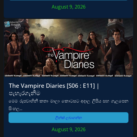
August 9, 2026
The Vampire Diaries [S06 : E11] |
පැහැරගැනීම
මෙම රුපවාහිනී කතා මාලා කොටසට අදාල ලිපිය සහ ගැලපෙන
සිංහල...
ලින්ක් ලබාගන්න
August 9, 2026