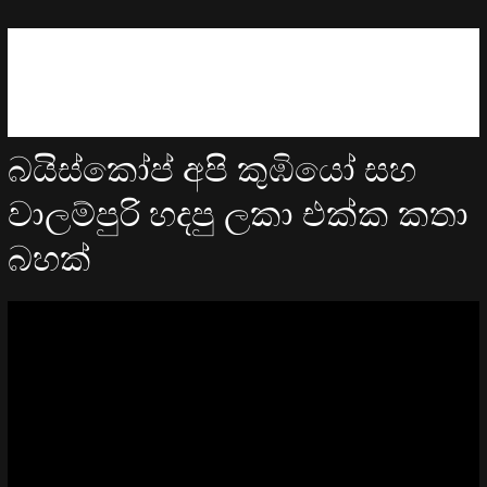
බයිස්කෝප් අපි කුඹියෝ සහ
වාලම්පුරි හදපු ලකා එක්ක කතා
බහක්
Video
Player