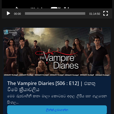
00:00
01:14:50
The Vampire Diaries [S06 : E12] | එකතු
වීමේ ක්‍රියාවලිය
මෙම රුපවාහිනී කතා මාලා කොටසට අදාල ලිපිය සහ ගැලපෙන
සිංහල...
ලින්ක් ලබාගන්න