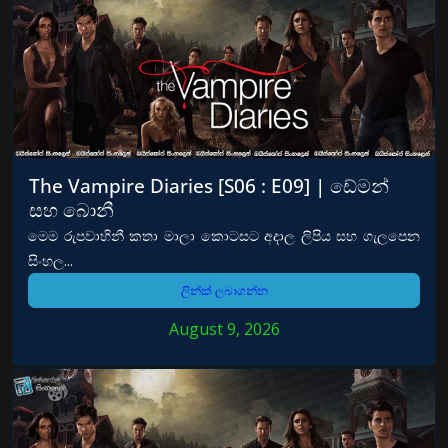
The Vampire Diaries [S06 : E09] | ඩේමන්
සහ බොනී
මෙම රුපවාහිනී කතා මාලා කොටසට අදාල ලිපිය සහ ගැලපෙන
සිංහල...
ලින්ක් ලබාගන්න
August 9, 2026