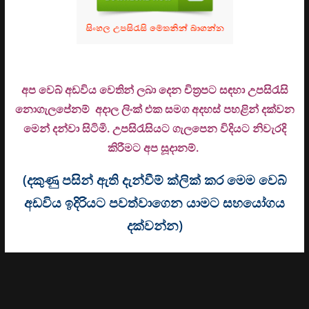
අප වෙබ් අඩවිය වෙතින් ලබා දෙන චිත්‍රපට සඳහා උපසිරැසි
නොගැලපේනම් අදාල ලිංක් එක සමග අදහස් පහළින් දක්වන
මෙන් දන්වා සිටිමි. උ
පසිරැසියට ගැලපෙන විදියට නිවැරදි
කිරීමට අප සූදානම්.
(දකුණු පසින් ඇති දැන්වීම් ක්ලික් කර මෙම වෙබ්
අඩවිය ඉදිරියට පවත්වාගෙන යාමට සහයෝගය
දක්වන්න)