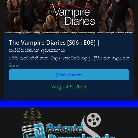
The Vampire Diaries [S06 : E08] |
පරම්පරාවක අවසානය
මෙම රුපවාහිනී කතා මාලා කොටසට අදාල ලිපිය සහ ගැලපෙන
සිංහල...
ලින්ක් ලබාගන්න
August 9, 2026