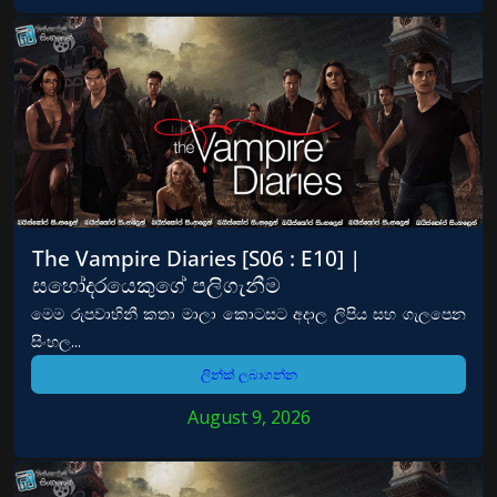
The Vampire Diaries [S06 : E10] |
සහෝදරයෙකුගේ පලිගැනීම
මෙම රුපවාහිනී කතා මාලා කොටසට අදාල ලිපිය සහ ගැලපෙන
සිංහල...
ලින්ක් ලබාගන්න
August 9, 2026