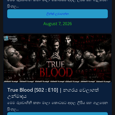
සිංහල...
ලින්ක් ලබාගන්න
August 7, 2026
True Blood [S02 : E10] | නගරය වෙලාගත්
උන්මාදය
මෙම රුපවාහිනී කතා මාලා කොටසට අදාල ලිපිය සහ ගැලපෙන
සිංහල...