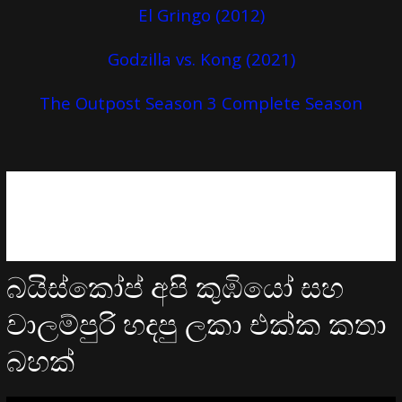
El Gringo (2012)
Godzilla vs. Kong (2021)
The Outpost Season 3 Complete Season
බයිස්කෝප් අපි කුඹියෝ සහ
වාලම්පුරි හදපු ලකා එක්ක කතා
බහක්