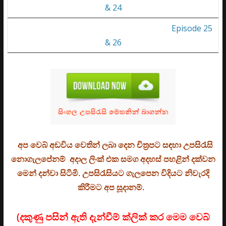
& 24
Episode 25
& 26
අප වෙබ් අඩවිය වෙතින් ලබා දෙන චිත්‍රපට සඳහා උපසිරැසි
නොගැලපේනම් අදාල ලිංක් එක සමග අදහස් පහළින් දක්වන
මෙන් දන්වා සිටිමි. උ
පසිරැසියට ගැලපෙන විදියට නිවැරදි
කිරීමට අප සූදානම්.
(දකුණු පසින් ඇති දැන්වීම් ක්ලික් කර මෙම වෙබ්