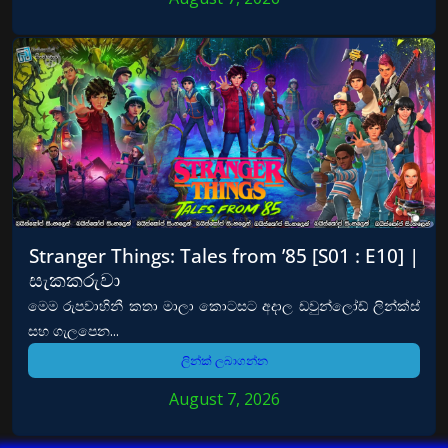
Stranger Things: Tales from ’85 [S01 : E10] |
සැකකරුවා
මෙම රුපවාහිනී කතා මාලා කොටසට අදාල ඩවුන්ලෝඩ් ලින්ක්ස්
සහ ගැලපෙන...
ලින්ක් ලබාගන්න
August 7, 2026