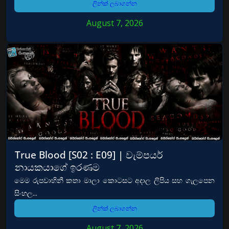
ලින්ක් ලබාගන්න
August 7, 2026
True Blood [S02 : E09] | වැම්පයර්
නායකයාගේ ඉරණම
මෙම රුපවාහිනී කතා මාලා කොටසට අදාල ලිපිය සහ ගැලපෙන
සිංහල...
ලින්ක් ලබාගන්න
August 7, 2026