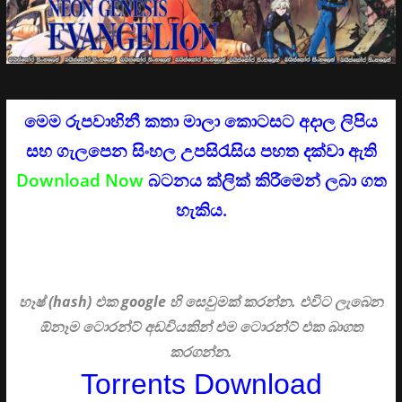
මෙම රුපවාහිනී කතා මාලා කොටසට අදාල ලිපිය
සහ ගැලපෙන සිංහල උපසිරැසිය පහත දක්වා ඇති
Download Now
බටනය ක්ලික් කිරීමෙන් ලබා ගත
හැකිය.
හෑෂ් (hash) එක google හි සෙවුමක් කරන්න. එවිට ලැබෙන
ඕනෑම ටොරන්ට් අඩවියකින් එම ටොරන්ට් එක බාගත
කරගන්න.
Torrents Download