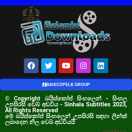
BAISCOPELK GROUP
© Copyright බයිස්කෝප් සිංහලෙන් - සිංහල
උපසිරසි වෙබ් අඩවිය - Sinhala Subtitles 2023,
All Rights Reserved
මේ බයිස්කෝප් සිංහලෙන් උපසිරසි සඳහා ලින්ක්
ලබාදෙන නිල වෙබ් අඩවියයි