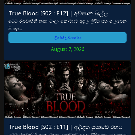
True Blood [S02 : E12] | අවසාන බිල්ල
මෙම රුපවාහිනී කතා මාලා කොටසට අදාල ලිපිය සහ ගැලපෙන
සිංහල...
ලින්ක් ලබාගන්න
August 7, 2026
True Blood [S02 : E11] | අද්භූත පූජාවේ රහස
මෙම රුපවාහිනී කතා මාලා කොටසට අදාල ලිපිය සහ ගැලපෙන