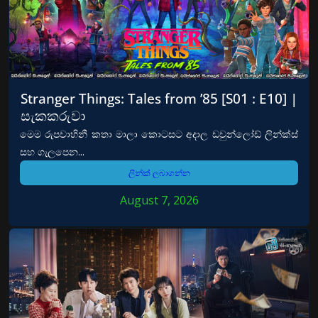
Stranger Things: Tales from ’85 [S01 : E10] |
සැකකරුවා
මෙම රුපවාහිනී කතා මාලා කොටසට අදාල ඩවුන්ලෝඩ් ලින්ක්ස්
සහ ගැලපෙන...
ලින්ක් ලබාගන්න
August 7, 2026