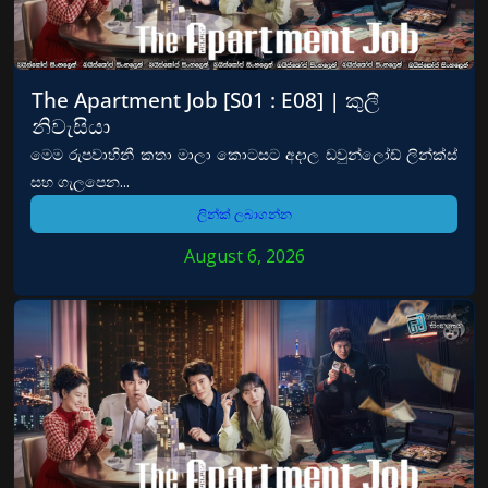
The Apartment Job [S01 : E08] | කුලී
නිවැසියා
මෙම රුපවාහිනී කතා මාලා කොටසට අදාල ඩවුන්ලෝඩ් ලින්ක්ස්
සහ ගැලපෙන...
ලින්ක් ලබාගන්න
August 6, 2026