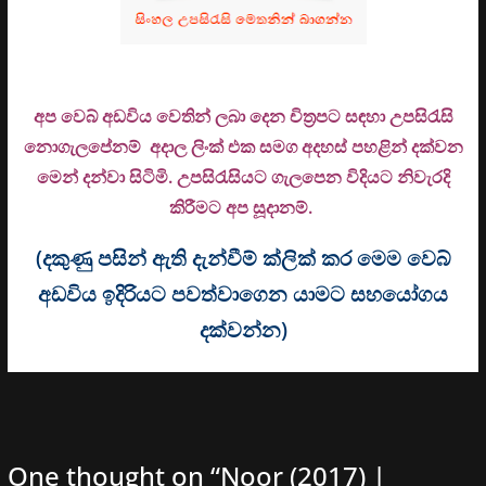
අප වෙබ් අඩවිය වෙතින් ලබා දෙන චිත්‍රපට සඳහා උපසිරැසි
නොගැලපේනම් අදාල ලිංක් එක සමග අදහස් පහළින් දක්වන
මෙන් දන්වා සිටිමි. උ
පසිරැසියට ගැලපෙන විදියට නිවැරදි
කිරීමට අප සූදානම්.
(දකුණු පසින් ඇති දැන්වීම් ක්ලික් කර මෙම වෙබ්
අඩවිය ඉදිරියට පවත්වාගෙන යාමට සහයෝගය
දක්වන්න)
One thought on “
Noor (2017) |