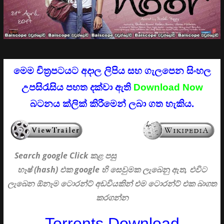
මෙම චිත්‍රපටයට අදාල ලිපිය සහ ගැලපෙන සිංහල
උපසිරැසිය පහත දක්වා ඇති
Download Now
බටනය ක්ලික් කිරීමෙන් ලබා ගත හැකිය.
Search google Click
කළ පසු
හෑෂ් (hash) එක google හි සෙවුමක ලැබෙනු ඇත, එවිට
ලැබෙන ඕනෑම ටොරන්ට් අඩවියකින් එම ටොරන්ට් එක බාගත
කරගන්න
Torrents Download