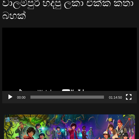
වාලම්පුරි හදපු ලකා එක්ක කතා
බහක්
Video
Player
00:00
01:14:50