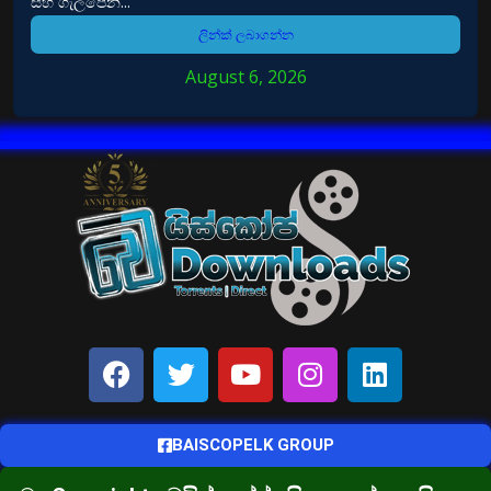
සහ ගැලපෙන...
ලින්ක් ලබාගන්න
August 6, 2026
BAISCOPELK GROUP