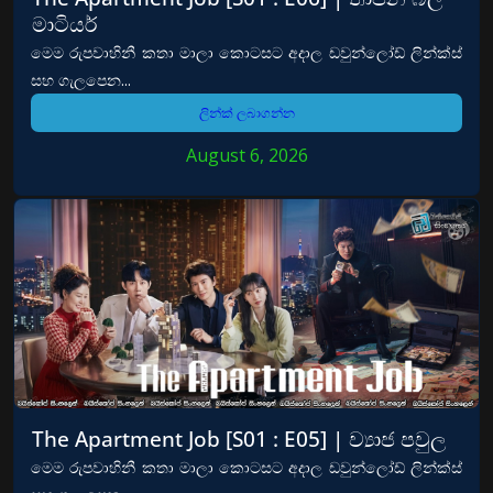
මාටියර්
මෙම රුපවාහිනී කතා මාලා කොටසට අදාල ඩවුන්ලෝඩ් ලින්ක්ස්
සහ ගැලපෙන...
ලින්ක් ලබාගන්න
August 6, 2026
The Apartment Job [S01 : E05] | ව්‍යාජ පවුල
මෙම රුපවාහිනී කතා මාලා කොටසට අදාල ඩවුන්ලෝඩ් ලින්ක්ස්