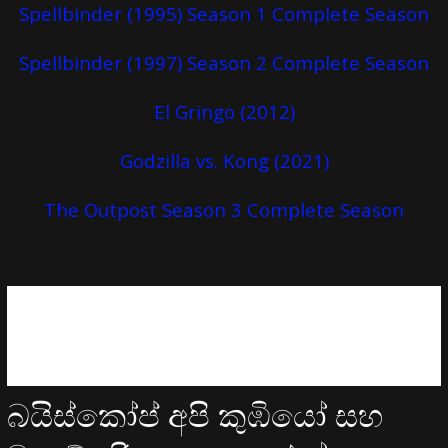
Spellbinder (1995) Season 1 Complete Season
Spellbinder (1997) Season 2 Complete Season
El Gringo (2012)
Godzilla vs. Kong (2021)
The Outpost Season 3 Complete Season
බයිස්කෝප් අපි කුඹියෝ සහ