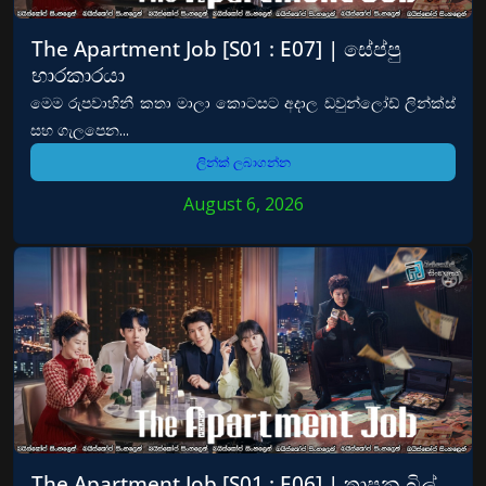
The Apartment Job [S01 : E07] | සේප්පු
භාරකාරයා
මෙම රුපවාහිනී කතා මාලා කොටසට අදාල ඩවුන්ලෝඩ් ලින්ක්ස්
සහ ගැලපෙන...
ලින්ක් ලබාගන්න
August 6, 2026
The Apartment Job [S01 : E06] | තාපන බිල්