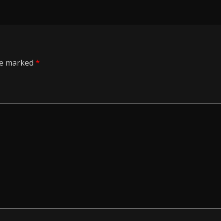
are marked
*