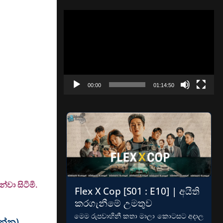
Video
Player
00:00
01:14:50
වා සිටිමි.
Flex X Cop [S01 : E10] | අයිති
කරගැනීමේ උමතුව
මෙම රුපවාහිනී කතා මාලා කොටසට අදාල
වන්න)