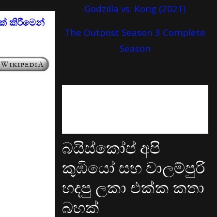
Godzilla vs. Kong (2021)
් කිරීමෙන්
The Outpost Season 3 Complete
Season
බයිස්කෝප් අපි
කුඹියෝ සහ වාලම්පුරි
හදපු ලකා එක්ක කතා
බහක්