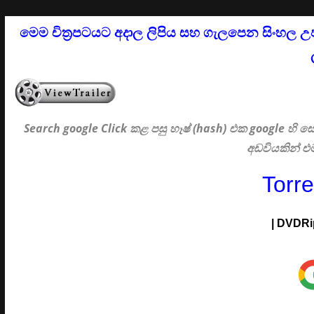
මෙම චිත්‍රපටයට අදාල ලිපිය සහ ගැලපෙන සිංහල උ
Search google Click
කළ පසු හෑෂ් (hash) එක google හි
අඩවියකින් 
Torr
|
DVDRi