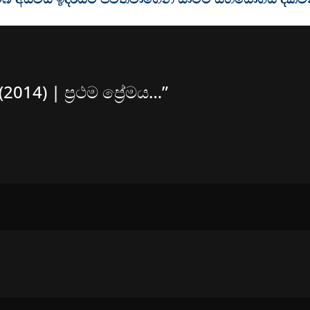
14) | ප්‍රථම ප්‍රේමය…
”