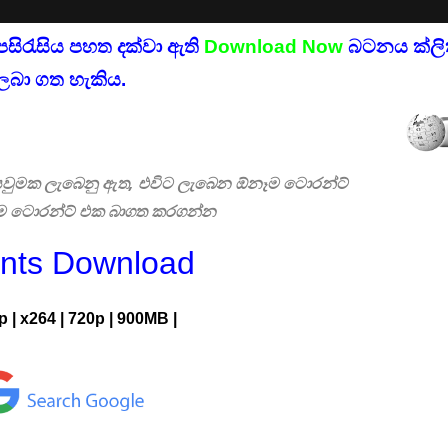
පසිරැසිය පහත දක්වා ඇති
Download Now
බටනය ක්ලික
ලබා ගත හැකිය.
 සෙවුමක ලැබෙනු ඇත, එවිට ලැබෙන ඕනෑම ටොරන්ට්
එම ටොරන්ට් එක බාගත කරගන්න
ents Download
p
|
x264
|
720p
|
900MB |