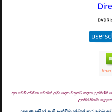
Dir
DVDRi
අප වෙබ් අඩවිය වෙතින් ලබා දෙන චිත්‍රපට සඳහා උපසිරැසි
උ
පසිරැසියට ගැලපෙන
(දකුණු පසින් ඇති දැන්වීම් ක්ලික් කර මෙ