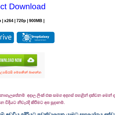
ect Download
p
|
x264
|
720p
|
900MB |
 නොගැලපේනම් අදාල ලිංක් එක සමග අදහස් පහළින් දක්වන මෙන් දන්
 විදියට නිවැරදි කිරීමට අප සූදානම්.
ම වෙබ් අඩවිය ඉදිරියට පවත්වාගෙන යාමට සහයෝගය දක්