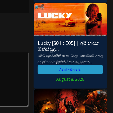
Lucky [S01 : E05] | අපි නරක
මිනිස්සුද…
මෙම රුපවාහිනී කතා මාලා කොටසට අදාල
ඩවුන්ලෝඩ් ලින්ක්ස් සහ ගැලපෙන...
ලින්ක් ලබාගන්න
August 8, 2026