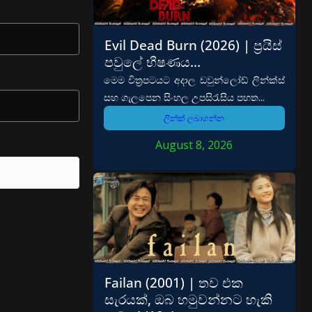
Evil Dead Burn (2026) | ප්‍රයිස්
පවුලේ භීෂණය…
මෙම චිත්‍රපටයට අදාල ඩවුන්ලෝඩ් ලින්ක්ස්
සහ ගැලපෙන සිංහල උපසිරැසිය පහත...
ලින්ක් ලබාගන්න
August 8, 2026
Failan (2001) | තව එක
සැරයක්, ඔබ හමුවන්නට හැකි