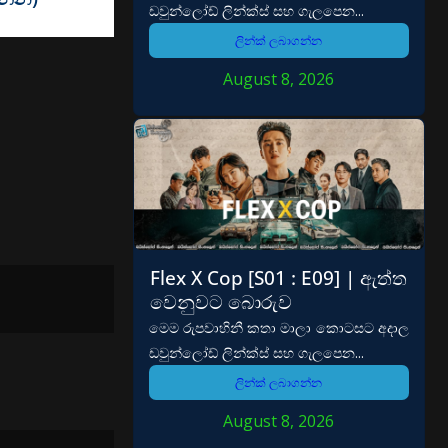
ඩවුන්ලෝඩ් ලින්ක්ස් සහ ගැලපෙන...
ලින්ක් ලබාගන්න
August 8, 2026
Flex X Cop [S01 : E09] | ඇත්ත
වෙනුවට බොරුව
මෙම රුපවාහිනී කතා මාලා කොටසට අදාල
ඩවුන්ලෝඩ් ලින්ක්ස් සහ ගැලපෙන...
ලින්ක් ලබාගන්න
August 8, 2026