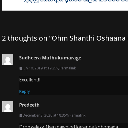
2 thoughts on “
Ohm Shanthi Oshaana (20
Sudheera Muthukumarage
July 10, 2019 at 19:25
Permalink
Excellent!!!
Reply
Predeeth
December 3, 2020 at 18:35
Permalink
Dropgalaxy 1ken dawnlod karanne kohomada