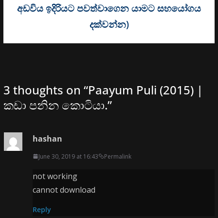
අඩවිය ඉදිරියට පවත්වාගෙන යාමට සහයෝගය
දක්වන්න)
3 thoughts on “
Paayum Puli (2015) |
කඩා පනින කොටියා.
”
hashan
June 30, 2019 at 16:43
Permalink
not working
cannot download
Reply