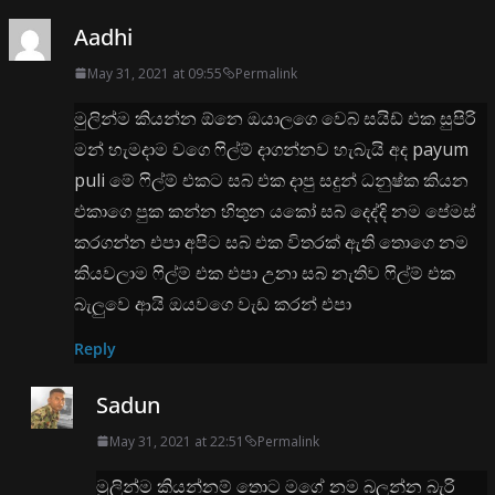
Aadhi
May 31, 2021 at 09:55
Permalink
මුලින්ම කියන්න ඕනෙ ඔයාලගෙ වෙබ් සයිඩ් එක සුපිරි
මන් හැමදාම වගෙ ෆිල්ම් දාගන්නව හැබැයි අද payum
puli මේ ෆිල්ම් එකට සබ් එක දාපු සදුන් ධනුෂ්ක කියන
එකාගෙ පුක කන්න හිතුන යකෝ සබ් දෙද්දි නම පේමස්
කරගන්න එපා අපිට සබ් එක විතරක් ඇති තොගෙ නම
කියවලාම ෆිල්ම් එක එපා උනා සබ් නැතිව ෆිල්ම් එක
බැලුවෙ ආයි ඔයවගෙ වැඩ කරන් එපා
Reply
Sadun
May 31, 2021 at 22:51
Permalink
මුලින්ම කියන්නම් තොට මගේ නම බලන්න බැරි