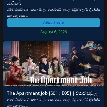
මාටියර්
මෙම රුපවාහිනී කතා මාලා කොටසට අදාල ඩවුන්ලෝඩ් ලින්ක්ස්
සහ ගැලපෙන...
ලින්ක් ලබාගන්න
August 6, 2026
The Apartment Job [S01 : E05] | ව්‍යාජ පවුල
මෙම රුපවාහිනී කතා මාලා කොටසට අදාල ඩවුන්ලෝඩ් ලින්ක්ස්
සහ ගැලපෙන...