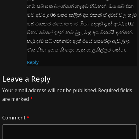
නම් සබ් එක බලන්නේ නැතුව හිටහන්. ඔය සබ් එක
මීට අවුරුදු 06 විතර කලින් දීපු එකක් ඒ දවස් වල හැම
සබ් එකකම ඔහොම නම ගියා. නමුත් දැන් අවුරුදු 02
විතර වෙලේ ඉඳන් නම මුල මැද අග විතරයි දාන්නේ.
හැමදාම සබ් ගන්නවා ඇති ඊයේ පෙරේදා ඇවිල්ලා.
ඒක නිසා ඉහත කී දෙය ගැන සැලකිල්ලට ගන්න.
Reply
Leave a Reply
Your email address will not be published.
Required fields
are marked
*
Comment
*