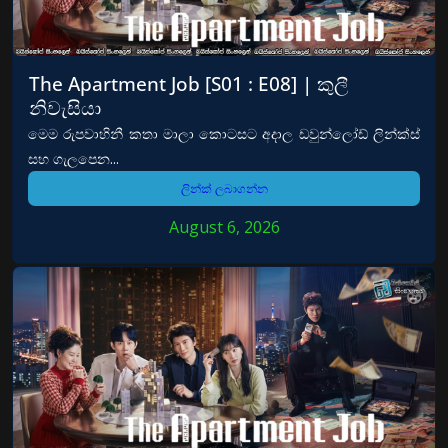
The Apartment Job [S01 : E08] | කුලී
නිවැසියා
මෙම රුපවාහිනී කතා මාලා කොටසට අදාල ඩවුන්ලෝඩ් ලින්ක්ස්
සහ ගැලපෙන...
ලින්ක් ලබාගන්න
August 6, 2026