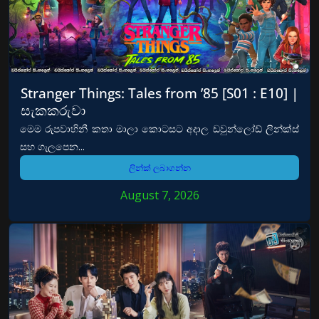
Stranger Things: Tales from ’85 [S01 : E10] |
සැකකරුවා
මෙම රුපවාහිනී කතා මාලා කොටසට අදාල ඩවුන්ලෝඩ් ලින්ක්ස්
සහ ගැලපෙන...
ලින්ක් ලබාගන්න
August 7, 2026