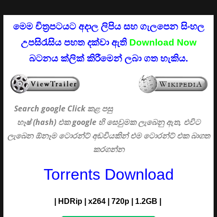
මෙම චිත්‍රපටයට අදාල ලිපිය සහ ගැලපෙන සිංහල
උපසිරැසිය පහත දක්වා ඇති
Download Now
බටනය ක්ලික් කිරීමෙන් ලබා ගත හැකිය.
Search google Click
කළ පසු
හෑෂ් (hash) එක google හි සෙවුමක ලැබෙනු ඇත, එවිට
ලැබෙන ඕනෑම ටොරන්ට් අඩවියකින් එම ටොරන්ට් එක බාගත
කරගන්න
Torrents Download
|
HDRip
|
x264
|
720p
|
1.2GB |