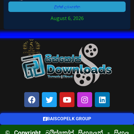
ලින්ක් ලබාගන්න
August 6, 2026
BAISCOPELK GROUP
© Copyright බයිස්කෝප් සිංහලෙන් - සිංහල