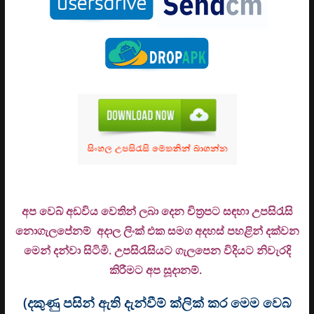
අප වෙබ් අඩවිය වෙතින් ලබා දෙන චිත්‍රපට සඳහා උපසිරැසි
නොගැලපේනම් අදාල ලිංක් එක සමග අදහස් පහළින් දක්වන
මෙන් දන්වා සිටිමි. උ
පසිරැසියට ගැලපෙන විදියට නිවැරදි
කිරීමට අප සූදානම්.
(දකුණු පසින් ඇති දැන්වීම් ක්ලික් කර මෙම වෙබ්