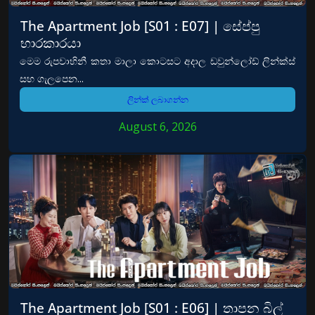
The Apartment Job [S01 : E07] | සේප්පු
භාරකාරයා
මෙම රුපවාහිනී කතා මාලා කොටසට අදාල ඩවුන්ලෝඩ් ලින්ක්ස්
සහ ගැලපෙන...
ලින්ක් ලබාගන්න
August 6, 2026
The Apartment Job [S01 : E06] | තාපන බිල්