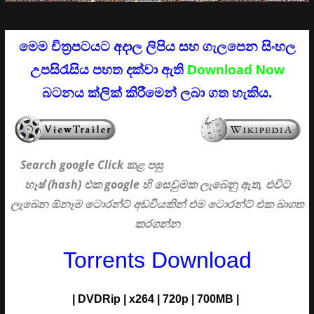
මෙම චිත්‍රපටයට අදාල ලිපිය සහ ගැලපෙන සිංහල
උපසිරැසිය පහත දක්වා ඇති
Download Now
බටනය ක්ලික් කිරීමෙන් ලබා ගත හැකිය.
Search google Click
කළ පසු
හෑෂ් (hash) එක google හි සෙවුමක ලැබෙනු ඇත, එවිට
ලැබෙන ඕනෑම ටොරන්ට් අඩවියකින් එම ටොරන්ට් එක බාගත
කරගන්න
Torrents Download
|
DVDRip
|
x264
|
720p
|
700MB |