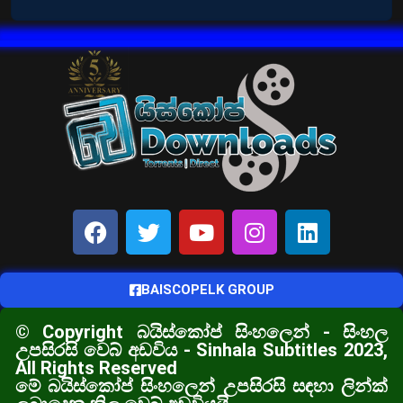
BAISCOPELK GROUP
© Copyright බයිස්කෝප් සිංහලෙන් - සිංහල
උපසිරසි වෙබ් අඩවිය - Sinhala Subtitles 2023,
All Rights Reserved
මේ බයිස්කෝප් සිංහලෙන් උපසිරසි සඳහා ලින්ක්