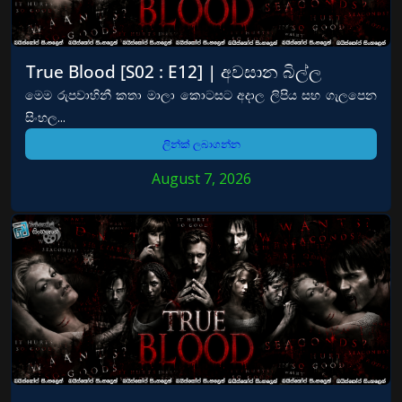
True Blood [S02 : E12] | අවසාන බිල්ල
මෙම රුපවාහිනී කතා මාලා කොටසට අදාල ලිපිය සහ ගැලපෙන
සිංහල...
ලින්ක් ලබාගන්න
August 7, 2026