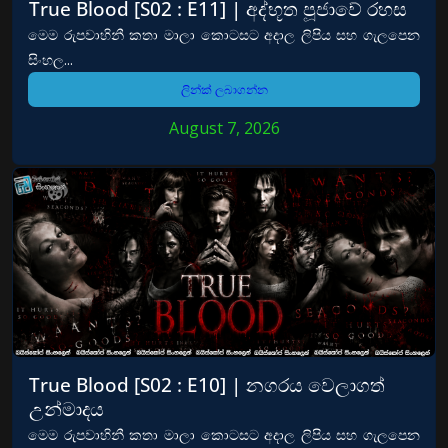
True Blood [S02 : E11] | අද්භූත පූජාවේ රහස
මෙම රුපවාහිනී කතා මාලා කොටසට අදාල ලිපිය සහ ගැලපෙන
සිංහල...
ලින්ක් ලබාගන්න
August 7, 2026
True Blood [S02 : E10] | නගරය වෙලාගත්
උන්මාදය
මෙම රුපවාහිනී කතා මාලා කොටසට අදාල ලිපිය සහ ගැලපෙන