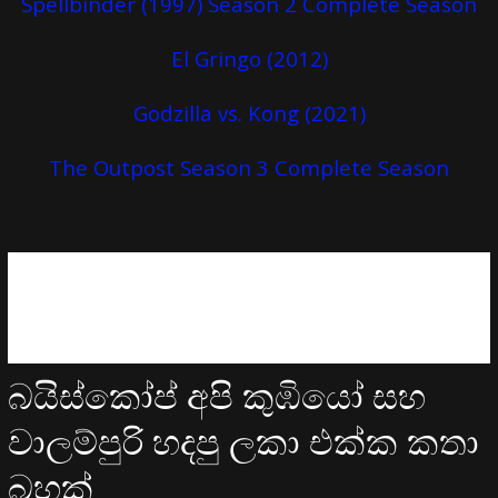
Spellbinder (1997) Season 2 Complete Season
El Gringo (2012)
Godzilla vs. Kong (2021)
The Outpost Season 3 Complete Season
බයිස්කෝප් අපි කුඹියෝ සහ
වාලම්පුරි හදපු ලකා එක්ක කතා
බහක්