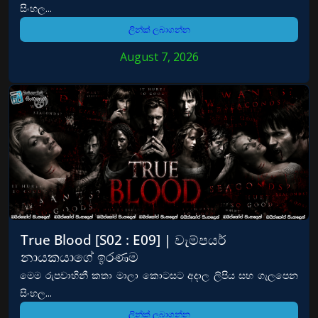
සිංහල...
ලින්ක් ලබාගන්න
August 7, 2026
True Blood [S02 : E09] | වැම්පයර්
නායකයාගේ ඉරණම
මෙම රුපවාහිනී කතා මාලා කොටසට අදාල ලිපිය සහ ගැලපෙන
සිංහල...
ලින්ක් ලබාගන්න