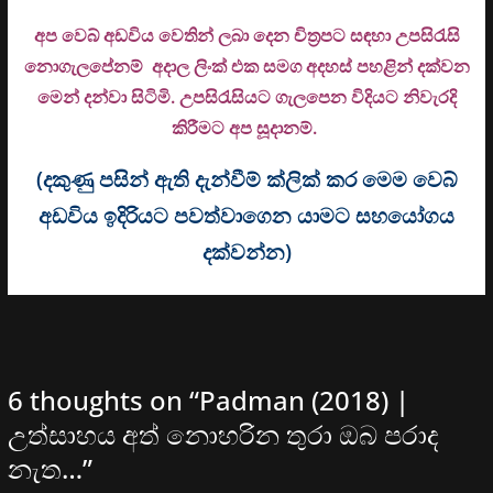
අප වෙබ් අඩවිය වෙතින් ලබා දෙන චිත්‍රපට සඳහා උපසිරැසි
නොගැලපේනම් අදාල ලිංක් එක සමග අදහස් පහළින් දක්වන
මෙන් දන්වා සිටිමි. උ
පසිරැසියට ගැලපෙන විදියට නිවැරදි
කිරීමට අප සූදානම්.
(දකුණු පසින් ඇති දැන්වීම් ක්ලික් කර මෙම වෙබ්
අඩවිය ඉදිරියට පවත්වාගෙන යාමට සහයෝගය
දක්වන්න)
6 thoughts on “
Padman (2018) |
උත්සාහය අත් නොහරින තුරා ඔබ පරාද
නැත…
”