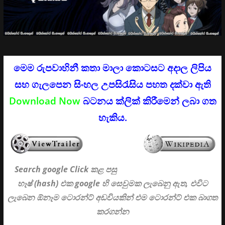
මෙම රුපවාහිනී කතා මාලා කොටසට අදාල ලිපිය
සහ ගැලපෙන සිංහල උපසිරැසිය පහත දක්වා ඇති
Download Now
බටනය ක්ලික් කිරීමෙන් ලබා ගත
හැකිය.
Search google Click
කළ පසු
හෑෂ් (hash) එක google හි සෙවුමක ලැබෙනු ඇත, එවිට
ලැබෙන ඕනෑම ටොරන්ට් අඩවියකින් එම ටොරන්ට් එක බාගත
කරගන්න