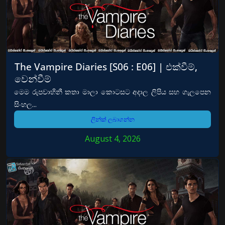
The Vampire Diaries [S06 : E06] | එක්වීම්,
වෙන්වීම්
මෙම රුපවාහිනී කතා මාලා කොටසට අදාල ලිපිය සහ ගැලපෙන
සිංහල...
ලින්ක් ලබාගන්න
August 4, 2026