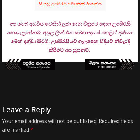
අප වෙබ් අඩවිය වෙතින් ලබා දෙන චිත්‍රපට සඳහා උපසිරැසි
නොගැලපේනම් අදාල ලිංක් එක සමග අදහස් පහළින් දක්වන
මෙන් දන්වා සිටිමි. උ
පසිරැසියට ගැලපෙන විදියට නිවැරදි
කිරීමට අප සූදානම්.
Leave a Reply
Your email address will not be published.
Required fields
are marked
*