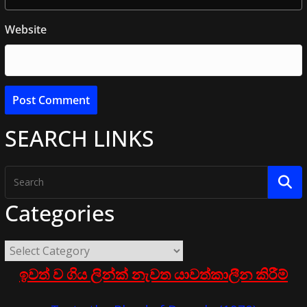
Website
SEARCH LINKS
Categories
ඉවත් ව ගිය ලින්ක් නැවත යාවත්කාලීන කිරීම්