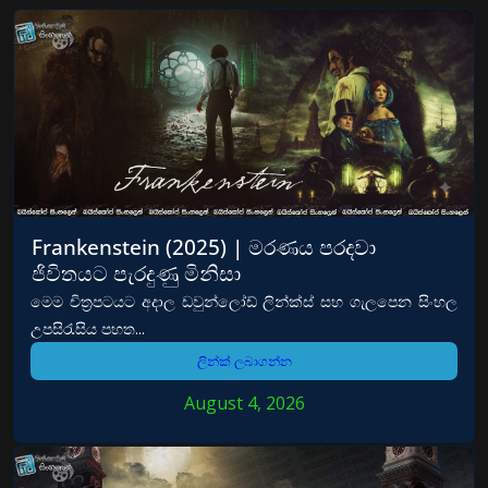
Frankenstein (2025) | මරණය පරදවා
ජිවිතයට පැරදුණු මිනිසා
මෙම චිත්‍රපටයට අදාල ඩවුන්ලෝඩ් ලින්ක්ස් සහ ගැලපෙන සිංහල
උපසිරැසිය පහත...
ලින්ක් ලබාගන්න
August 4, 2026