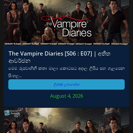
The Vampire Diaries [S06 : E07] | අතීත
ආවර්ජන
මෙම රුපවාහිනී කතා මාලා කොටසට අදාල ලිපිය සහ ගැලපෙන
සිංහල...
ලින්ක් ලබාගන්න
August 4, 2026