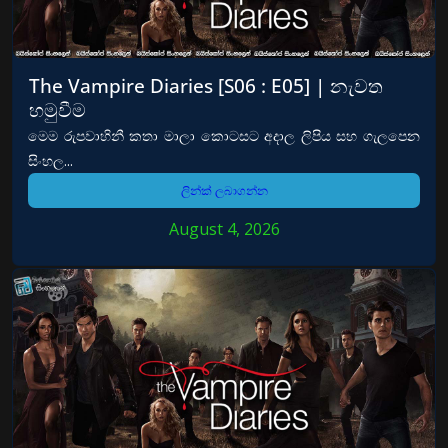
The Vampire Diaries [S06 : E05] | නැවත
හමුවීම
මෙම රුපවාහිනී කතා මාලා කොටසට අදාල ලිපිය සහ ගැලපෙන
සිංහල...
ලින්ක් ලබාගන්න
August 4, 2026