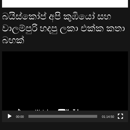
බයිස්කෝප් අපි කුඹියෝ සහ
වාලම්පුරි හදපු ලකා එක්ක කතා
බහක්
Video
Player
00:00
01:14:50