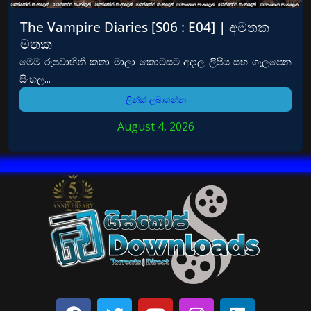
The Vampire Diaries [S06 : E04] | අමතක
මතක
මෙම රුපවාහිනී කතා මාලා කොටසට අදාල ලිපිය සහ ගැලපෙන
සිංහල...
ලින්ක් ලබාගන්න
August 4, 2026