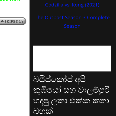
Godzilla vs. Kong (2021)
The Outpost Season 3 Complete
Season
බයිස්කෝප් අපි
කුඹියෝ සහ වාලම්පුරි
හදපු ලකා එක්ක කතා
බහක්