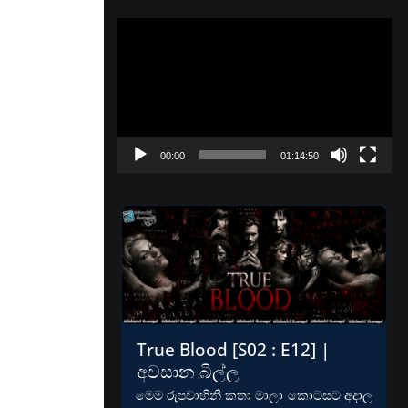
Video
Player
00:00
01:14:50
True Blood [S02 : E12] |
අවසාන බිල්ල
මෙම රුපවාහිනී කතා මාලා කොටසට අදාල