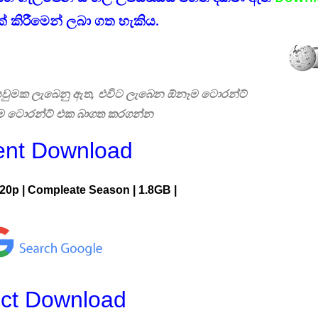
් කිරීමෙන් ලබා ගත හැකිය.
 සෙවුමක ලැබෙනු ඇත, එවිට ලැබෙන ඕනෑම ටොරන්ට්
එම ටොරන්ට් එක බාගත කරගන්න
ent Download
 720p | Compleate Season | 1.8GB |
ect Download