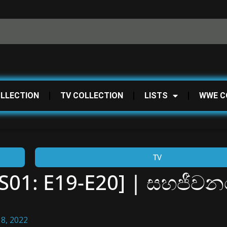
OLLECTION
TV COLLECTION
LISTS
WWE C
TV
[S01: E19-E20] | සහජීව
8, 2022