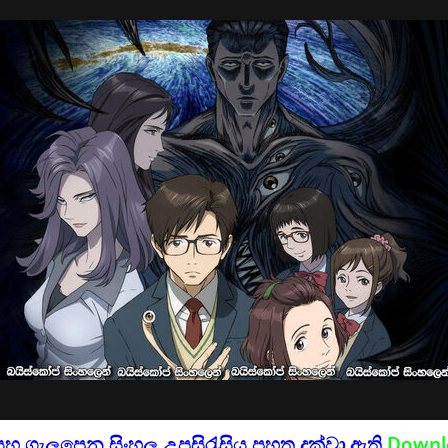
සහ ගැලපෙන සිංහල උපසිරැසිය පහත දක්වා ඇති
Downl