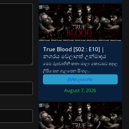
True Blood [S02 : E10] |
නගරය වෙලාගත් උන්මාදය
මෙම රුපවාහිනී කතා මාලා කොටසට අදාල
ලිපිය සහ ගැලපෙන සිංහල...
ලින්ක් ලබාගන්න
August 7, 2026