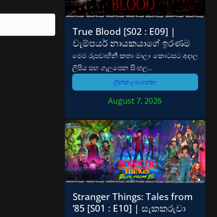
True Blood [S02 : E09] |
වැම්පයර් නායකයාගේ ඉරණම
මෙම රුපවාහිනී කතා මාලා කොටසට අදාල
ලිපිය සහ ගැලපෙන සිංහල...
ලින්ක් ලබාගන්න
August 7, 2026
Stranger Things: Tales from
’85 [S01 : E10] | සැකකරුවා