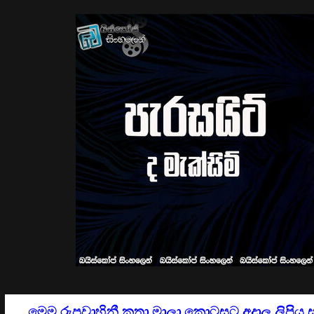
මෙම රුපවාහිනී කතා මාලා කොටසට අදාල ලිපිය 