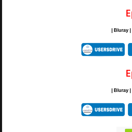
E
| Bluray 
E
| Bluray 