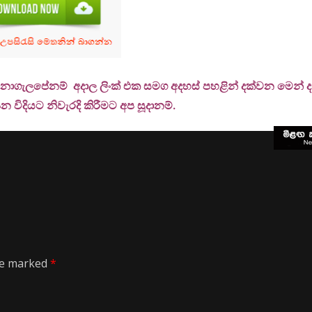
 නොගැලපේනම් අදාල ලිංක් එක සමග අදහස් පහළින් දක්වන මෙන් දන්
 විදියට නිවැරදි කිරීමට අප සූදානම්.
are marked
*