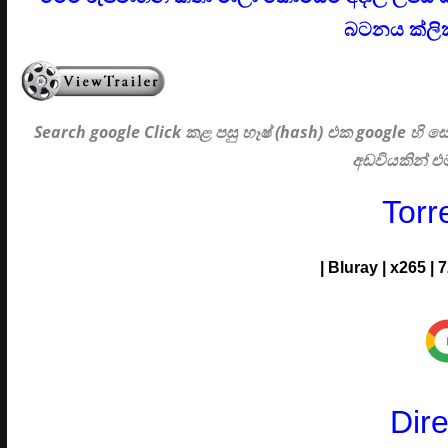
බටනය ක්ලික
Search google Click
කළ පසු හෑෂ් (hash) එක google හි
අඩවියකින් 
Torr
| Bluray | x265 |
Dir