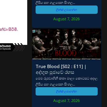
ලිපිය සහ ගැලපෙන සිංහල...
ලින්ක් ලබාගන්න
August 7, 2026
වා සිටිමි.
True Blood [S02 : E11] |
අද්භූත පූජාවේ රහස
මෙම රුපවාහිනී කතා මාලා කොටසට අදාල
ලිපිය සහ ගැලපෙන සිංහල...
ලින්ක් ලබාගන්න
August 7, 2026