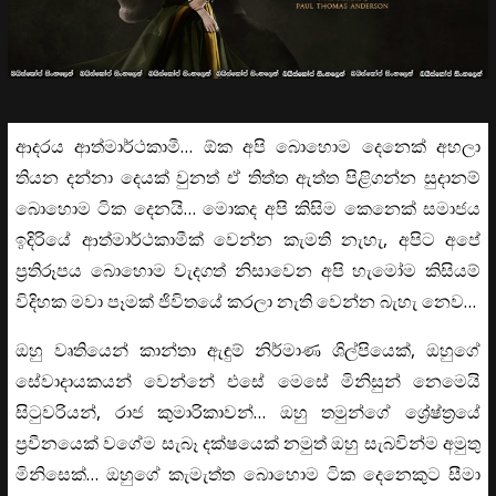
ආදරය ආත්මාර්ථකාමී… ඕක අපි බොහොම දෙනෙක් අහලා
තියන දන්නා දෙයක් වුනත් ඒ තිත්ත ඇත්ත පිළිගන්න සුදානම්
බොහොම ටික දෙනයි… මොකද අපි කිසිම කෙනෙක් සමාජය
ඉදිරියේ ආත්මාර්ථකාමීක් වෙන්න කැමති නැහැ, අපිට අපේ
ප්‍රතිරූපය බොහොම වැදගත් නිසාවෙන අපි හැමෝම කිසියම්
විදිහක මවා පෑමක් ජිවිතයේ කරලා නැති වෙන්න බැහැ නෙව…
ඔහු වෘතියෙන් කාන්තා ඇඳුම් නිර්මාණ ශිල්පියෙක්, ඔහුගේ
සේවාදායකයන් වෙන්නේ එසේ මෙසේ මිනිසුන් නෙමෙයි
සිටුවරියන්, රාජ කුමාරිකාවන්… ඔහු තමුන්ගේ ශ්‍රේෂ්ත්‍රයේ
ප්‍රවීනයෙක් වගේම සැබෑ දක්ෂයෙක් නමුත් ඔහු සැබවින්ම අමුතු
මිනිසෙක්… ඔහුගේ කැමැත්ත බොහොම ටික දෙනෙකුට සීමා