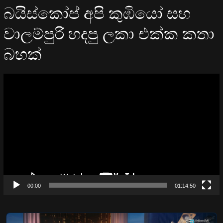
බයිස්කෝප් අපි කුඹියෝ සහ
වාලම්පුරි හදපු ලකා එක්ක කතා
බහක්
Video
Player
00:00
01:14:50