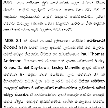
සිටීවි… ඇය අහිංසක මුව පොව්වෙක් ලෙස ඔබගේ සිතේ
රැදේවි… නමුත් සලරුවේ අවසාන භාගය වන විට ඔබ ඒ
ආදරයට ආදරයකරාවි නමුත් ඔවුනට වෛරකරාවි… ඉතින්
එහෙව් පැටලිලි සහගත මනස කළඹන බැරෑරුම් හිත් දෙකක්
එක හිතක් වෙන හැටි බලන්න ඔබට භාරයි….
IMDB 8.1
ක් වගේ අගයක් ලබාගෙන රෝටන්
ටෝමාටෝ
මීටරයේ 91%
වගේ ඉගල අගයක් ලබාගනන්ත් මේ සලරුව
සමත් වෙලා තියනවා. පිටපත හා අධ්‍යක්ෂණය
Paul Thomas
Anderson
මහතාගෙන්. රංගනයෙන් දායක වෙන්නේ
Vicky
Krieps, Daniel Day-Lewis, Lesley Manville
ඇතුළු පිරිසක්.
සම්මාන 87 සඳහා නාම යෝජනා ලබා සම්මාන 37 ක්
දිනාගන්නට සමත් වුන මේ සලරුව මෙවර
ඔස්කා සම්මාන
උළෙලේ සමාන 6 වෙනුවෙන් නාමයෝජනා ලබන්නත් සමත්
වෙලා තියනවා
. ඒ නාමයෝජනා අතර හොඳම නළුවා, හොඳම
සහය නිළිය, හොඳම අධ්‍යක්ෂණය, සංගීත සංකලනය වගේම
විශේෂයෙන්ම කියන්න ඕනේ හොඳම ඇඳුම් නිර්මාණයටත් නම්