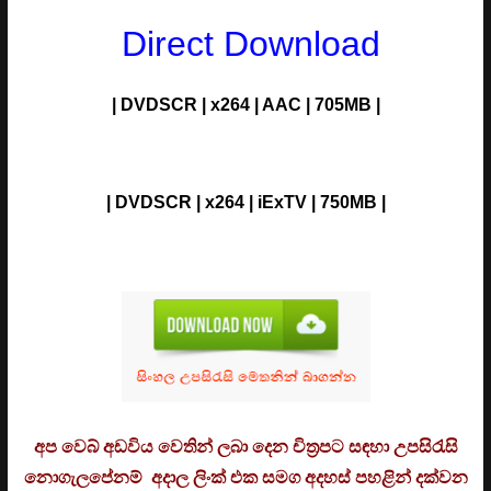
Direct Download
| DVDSCR | x264 | AAC | 705MB |
| DVDSCR | x264 | iExTV | 750MB |
අප වෙබ් අඩවිය වෙතින් ලබා දෙන චිත්‍රපට සඳහා උපසිරැසි
නොගැලපේනම් අදාල ලිංක් එක සමග අදහස් පහළින් දක්වන