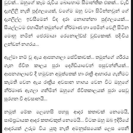
වුවක්… ඔහුගේ කෑම රුචිය බොහොම සීමාන්තික එකක්… වැඩි
දැගලිලි නැති පුද්ගලයෙක්, වගේම ඔහු වටා සිටින්නවුන් ගේ
දැගලිල්ල ඉවසීමෙන් විද දරා නොගන්නා පුද්ගලයෙක්….
සියල්ලටම එහායින් තමුන්ගේ නිර්මාණ හා පෙමින් වෙලී සිටින
මොහු නමින් ජෙරමායා රෙනොල්ඩ්ස් වුඩ්කොක්. පදිංචිය
ලන්ඩන් නගරය…
ඇල්මා නම් වූ ඇය ආපනශාලා සේවිකාවක්… තමුන්ගේ ශරීරය
ගැන ජිවිත කාලය පුරා දෙගිඩියාවෙන් පසුවන්නියක්…
ආපනශාලාවේ දී හමුවන අමුත්තෙක් හා රාත්‍රී ආහාරය ගැනීමට
කැමති වෙන ඇය රාත්‍රිය අවසාන භාගය වෙන විට ඔහුගේ
නිර්මාණ ඇගලා ගනිමින් ඔහුගේ ජිවිතකාලයක් පුරා සෙවූ
සුරගන වී අවසානයි…
නමුත් මේක ලෙහෙසි පහසු ආදර කතාවක් නෙමෙයි,
සාම්ප්‍රධායක ආදර කතාවකුත් නෙමෙයි… විටක ඔහු ඔබ ඉදිරියේ
ආදරයක් උරුම විය යුතු නැති අමනුස්සයෙක් ලෙස පෙනී