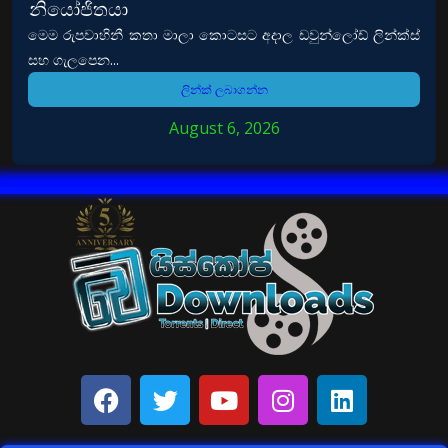
නියෝජිතයා
මෙම රුපවාහිනී කතා මාලා කොටසට අදාල ඩවුන්ලෝඩ් ලින්ක්ස්
සහ ගැලපෙන...
ලින්ක් ලබාගන්න
August 6, 2026