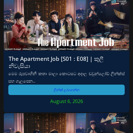
The Apartment Job [S01 : E08] | කුලී
නිවැසියා
මෙම රුපවාහිනී කතා මාලා කොටසට අදාල ඩවුන්ලෝඩ් ලින්ක්ස්
සහ ගැලපෙන...
ලින්ක් ලබාගන්න
August 6, 2026