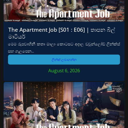
The Apartment Job [S01 : E06] | තාපන බිල්
මාටියර්
මෙම රුපවාහිනී කතා මාලා කොටසට අදාල ඩවුන්ලෝඩ් ලින්ක්ස්
සහ ගැලපෙන...
ලින්ක් ලබාගන්න
August 6, 2026