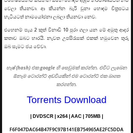
වෙලා තියනවා. ආ කියන්න බැරි වුනා හොඳම චිත්‍රපටය
හැටියටත් නාමයෝජනා ලබලා තියනවා නෙව.
එහෙනම් පැය 2 කුත් විනාඩි 10 පුරා ගලා යන මේ අමුතු ආදර
කතාව ඔබට භාරයි. නැවත උපසිරැසක් එකක් හමුවෙන තුරු
ඔබ සැමට ජය වේවා.
හෑෂ් (hash) එක google හි සෙවුමක් කරන්න. එවිට ලැබෙන
ඕනෑම ටොරන්ට් අඩවියකින් එම ටොරන්ට් එක බාගත
කරගන්න.
Torrents Download
| DVDSCR | x264 | AAC | 705MB |
F6F047DAC64B47F9C97B141EB754965AE2FC5DDA