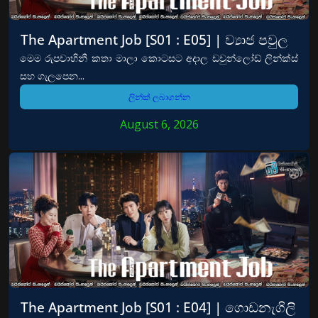
The Apartment Job [S01 : E05] | ව්‍යාජ පවුල
මෙම රුපවාහිනී කතා මාලා කොටසට අදාල ඩවුන්ලෝඩ් ලින්ක්ස්
සහ ගැලපෙන...
ලින්ක් ලබාගන්න
August 6, 2026
The Apartment Job [S01 : E04] | ගොඩනැගිලි