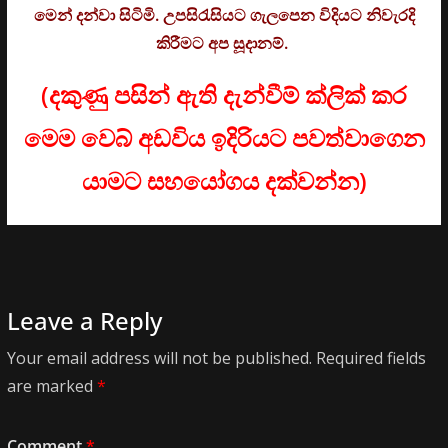
මෙන් දන්වා සිටිමි. උ
පසිරැසියට ගැලපෙන විදියට නිවැරදි
කිරීමට අප සූදානම්.
(දකුණු පසින් ඇති දැන්වීම් ක්ලික් කර
මෙම වෙබ් අඩවිය ඉදිරියට පවත්වාගෙන
යාමට සහයෝගය දක්වන්න)
Leave a Reply
Your email address will not be published.
Required fields
are marked
*
Comment
*