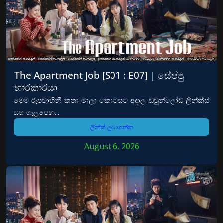
The Apartment Job [S01 : E07] | සේප්පු
භාරකාරයා
මෙම රුපවාහිනී කතා මාලා කොටසට අදාල ඩවුන්ලෝඩ් ලින්ක්ස්
සහ ගැලපෙන...
ලින්ක් ලබාගන්න
August 6, 2026