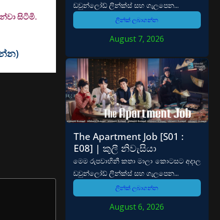
ඩවුන්ලෝඩ් ලින්ක්ස් සහ ගැලපෙන...
වා සිටිමි.
ලින්ක් ලබාගන්න
August 7, 2026
වන්න)
The Apartment Job [S01 :
E08] | කුලී නිවැසියා
මෙම රුපවාහිනී කතා මාලා කොටසට අදාල
ඩවුන්ලෝඩ් ලින්ක්ස් සහ ගැලපෙන...
ලින්ක් ලබාගන්න
August 6, 2026