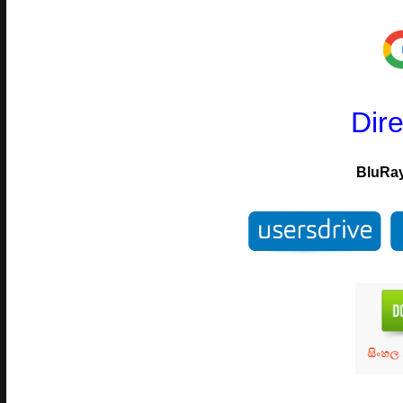
Dir
BluRa