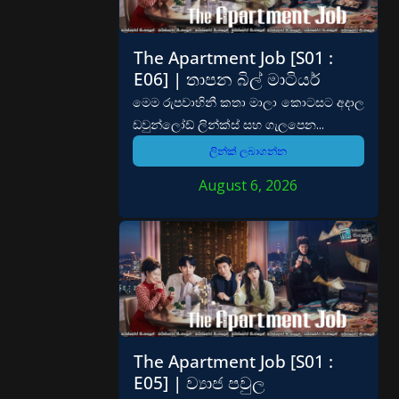
The Apartment Job [S01 :
E06] | තාපන බිල් මාටියර්
මෙම රුපවාහිනී කතා මාලා කොටසට අදාල
ඩවුන්ලෝඩ් ලින්ක්ස් සහ ගැලපෙන...
ලින්ක් ලබාගන්න
August 6, 2026
The Apartment Job [S01 :
E05] | ව්‍යාජ පවුල