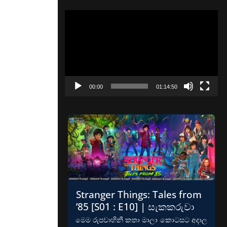
Video
Player
00:00
01:14:50
Stranger Things: Tales from
’85 [S01 : E10] | සැකකරුවා
මෙම රුපවාහිනී කතා මාලා කොටසට අදාල