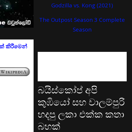
Godzilla vs. Kong (2021)
The Outpost Season 3 Complete
Season
් කිරීමෙන්
බයිස්කෝප් අපි
කුඹියෝ සහ වාලම්පුරි
හදපු ලකා එක්ක කතා
බහක්