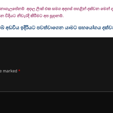
 නොගැලපේනම් අදාල ලිංක් එක සමග අදහස් පහළින් දක්වන මෙන් දන්
 විදියට නිවැරදි කිරීමට අප සූදානම්.
ම වෙබ් අඩවිය ඉදිරියට පවත්වාගෙන යාමට සහයෝගය දක්
are marked
*