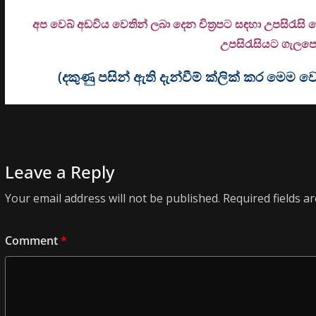
අප වෙබ් අඩවිය වෙතින් ලබා දෙන චිත්‍රපට සඳහා උපසිරැසි
උ
පසිරැසියට ගැලපෙන
(දකුණු පසින් ඇති දැන්වීම් ක්ලික් කර මෙ
Leave a Reply
Your email address will not be published.
Required fields 
Comment
*