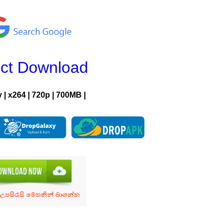
ect Download
y
|
x264
|
720p
|
700MB |