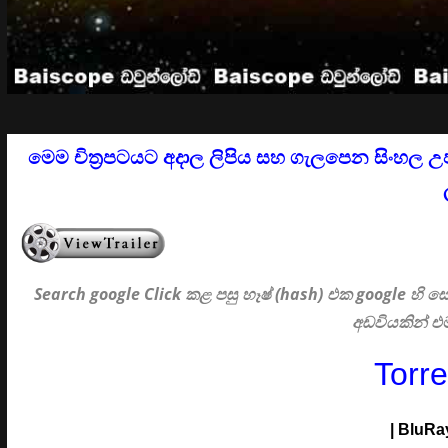
මෙම චිත්‍රපටයට අදාල ලිපිය සහ ගැලපෙන සිංහල උ
Search google Click
කළ පසු හෑෂ් (hash) එක google හි
අඩවියකින් 
Torr
|
BluRa