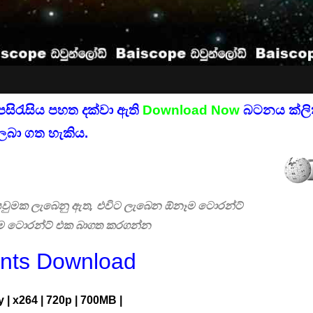
පසිරැසිය පහත දක්වා ඇති
Download Now
බටනය ක්ලික
ලබා ගත හැකිය.
 සෙවුමක ලැබෙනු ඇත, එවිට ලැබෙන ඕනෑම ටොරන්ට්
එම ටොරන්ට් එක බාගත කරගන්න
ents Download
y
|
x264
|
720p
|
700MB |