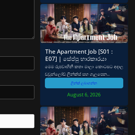
The Apartment Job [S01 :
E07] | සේප්පු භාරකාරයා
මෙම රුපවාහිනී කතා මාලා කොටසට අදාල
ඩවුන්ලෝඩ් ලින්ක්ස් සහ ගැලපෙන...
ලින්ක් ලබාගන්න
August 6, 2026