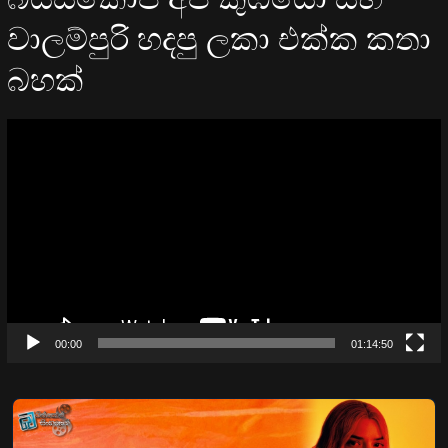
වාලම්පුරි හදපු ලකා එක්ක කතා
බහක්
Video
Player
00:00
01:14:50