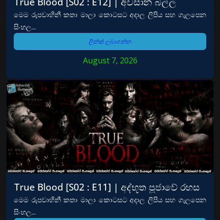
True Blood [S02 : E12] | අවසාන බිල්ල
මෙම රුපවාහිනී කතා මාලා කොටසට අදාල ලිපිය සහ ගැලපෙන
සිංහල...
ලින්ක් ලබාගන්න
August 7, 2026
True Blood [S02 : E11] | අද්භූත පූජාවේ රහස
මෙම රුපවාහිනී කතා මාලා කොටසට අදාල ලිපිය සහ ගැලපෙන
සිංහල...