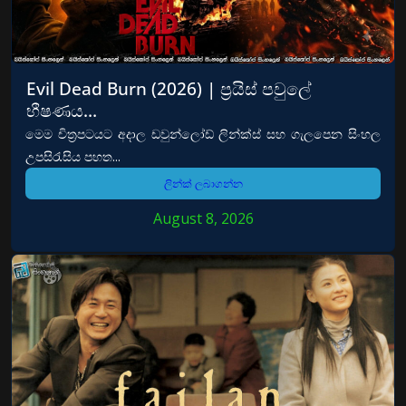
Evil Dead Burn (2026) | ප්‍රයිස් පවුලේ
භීෂණය…
මෙම චිත්‍රපටයට අදාල ඩවුන්ලෝඩ් ලින්ක්ස් සහ ගැලපෙන සිංහල
උපසිරැසිය පහත...
ලින්ක් ලබාගන්න
August 8, 2026