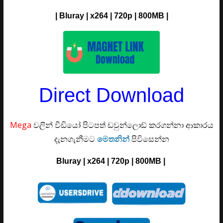
|
Bluray
| x264 | 720p | 800M
B |
Direct Download
Mega
වලින් වීඩියෝ පිටපත් ඩවුන්ලොඩ් කරගන්නා ආකාරය
දැනගැනීමට
මෙතනින්
පිවිසෙන්න
Bluray | x264 | 720p |
800MB
|