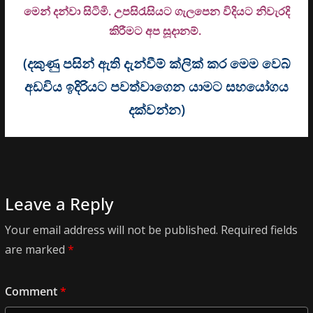
මෙන් දන්වා සිටිමි. උ
පසිරැසියට ගැලපෙන විදියට නිවැරදි
කිරීමට අප සූදානම්.
(දකුණු පසින් ඇති දැන්වීම් ක්ලික් කර මෙම වෙබ්
අඩවිය ඉදිරියට පවත්වාගෙන යාමට සහයෝගය
දක්වන්න)
Leave a Reply
Your email address will not be published.
Required fields
are marked
*
Comment
*