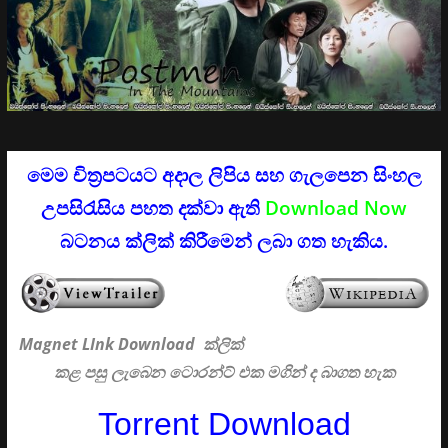
මෙම චිත්‍රපටයට අදාල ලිපිය සහ ගැලපෙන සිංහල
උපසිරැසිය පහත දක්වා ඇති
Download Now
බටනය ක්ලික් කිරීමෙන් ලබා ගත හැකිය.
Magnet LInk Download ක්ලික්
කළ පසු ලැබෙන ටොරන්ට් එක මගින් ද බාගත හැක
Torrent Download