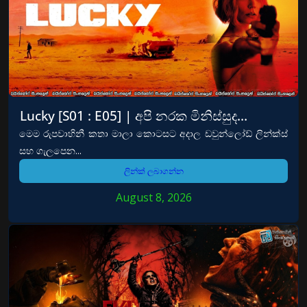
Lucky [S01 : E05] | අපි නරක මිනිස්සුද…
මෙම රුපවාහිනී කතා මාලා කොටසට අදාල ඩවුන්ලෝඩ් ලින්ක්ස්
සහ ගැලපෙන...
ලින්ක් ලබාගන්න
August 8, 2026