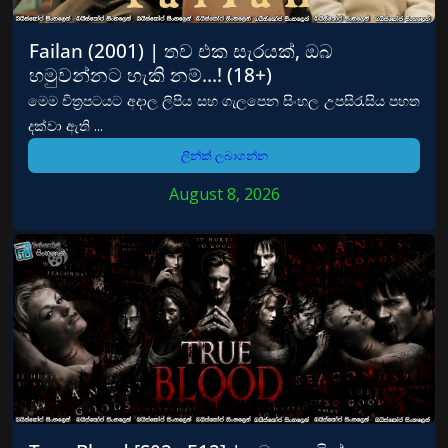
Failan (2001) | තව එක සැරයක්, ඔබ
හමුවන්නට හැකි නම්…! (18+)
මෙම චිත්‍රපටයට අදාල ලිපිය සහ ගැලපෙන සිංහල උපසිරැසිය පහත
දක්වා ඇති ...
ලින්ක් ලබාගන්න
August 8, 2026