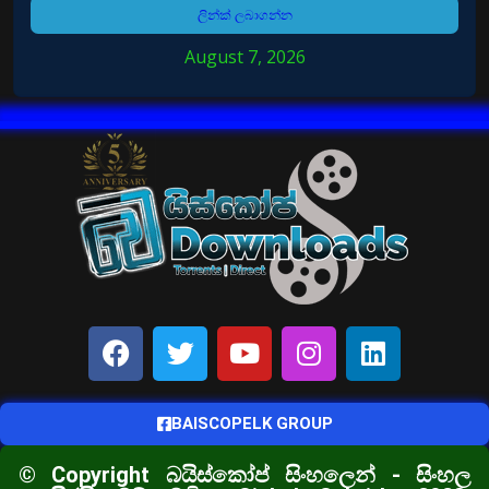
ලින්ක් ලබාගන්න
August 7, 2026
BAISCOPELK GROUP
© Copyright බයිස්කෝප් සිංහලෙන් - සිංහල