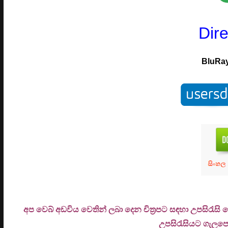
Dir
BluRa
අප වෙබ් අඩවිය වෙතින් ලබා දෙන චිත්‍රපට සඳහා උපසිරැසි
උ
පසිරැසියට ගැලපෙන