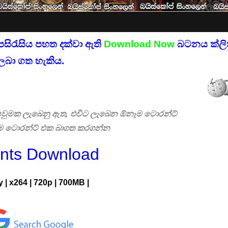
පසිරැසිය පහත දක්වා ඇති
Download Now
බටනය ක්ලික
ලබා ගත හැකිය.
 සෙවුමක ලැබෙනු ඇත, එවිට ලැබෙන ඕනෑම ටොරන්ට්
එම ටොරන්ට් එක බාගත කරගන්න
ents Download
y
|
x264
|
720p
|
700MB |