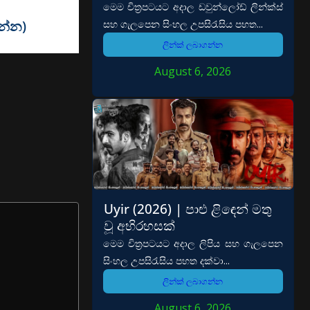
මෙම චිත්‍රපටයට අදාල ඩවුන්ලෝඩ් ලින්ක්ස්
වන්න)
සහ ගැලපෙන සිංහල උපසිරැසිය පහත...
ලින්ක් ලබාගන්න
August 6, 2026
Uyir (2026) | පාළු ළිඳෙන් මතු
වූ අභිරහසක්
මෙම චිත්‍රපටයට අදාල ලිපිය සහ ගැලපෙන
සිංහල උපසිරැසිය පහත දක්වා...
ලින්ක් ලබාගන්න
August 6, 2026