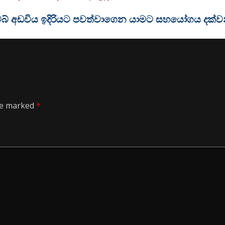
ම වෙබ් අඩවිය ඉදිරියට පවත්වාගෙන යාමට සහයෝගය දක්
are marked
*