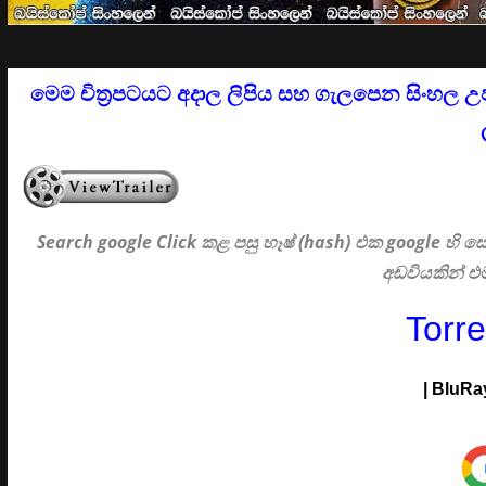
මෙම චිත්‍රපටයට අදාල ලිපිය සහ ගැලපෙන සිංහල උ
Search google Click
කළ පසු හෑෂ් (hash) එක google හි
අඩවියකින් 
Torr
|
BluRa