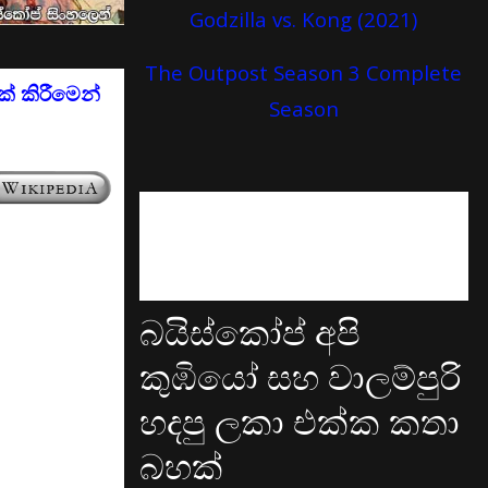
Godzilla vs. Kong (2021)
The Outpost Season 3 Complete
් කිරීමෙන්
Season
බයිස්කෝප් අපි
කුඹියෝ සහ වාලම්පුරි
හදපු ලකා එක්ක කතා
බහක්