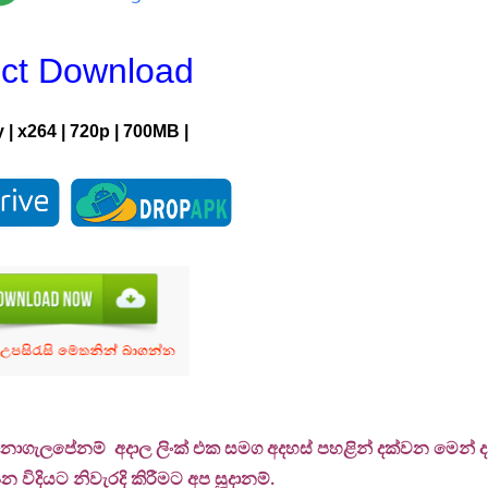
ect Download
y
|
x264
|
720p
|
700MB |
 නොගැලපේනම් අදාල ලිංක් එක සමග අදහස් පහළින් දක්වන මෙන් දන්
 විදියට නිවැරදි කිරීමට අප සූදානම්.