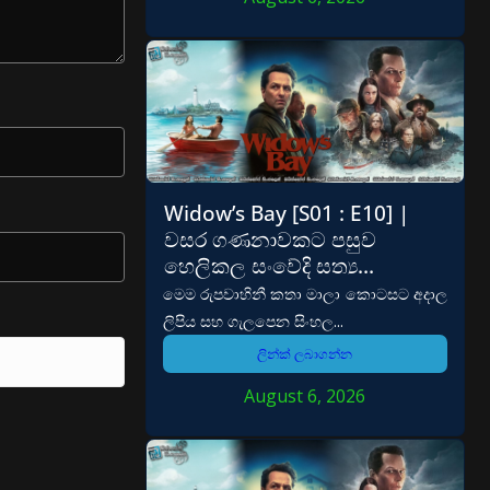
Widow’s Bay [S01 : E10] |
වසර ගණනාවකට පසුව
හෙලිකල සංවේදි සත්‍ය…
මෙම රුපවාහිනී කතා මාලා කොටසට අදාල
ලිපිය සහ ගැලපෙන සිංහල...
ලින්ක් ලබාගන්න
August 6, 2026