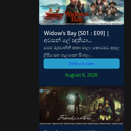
Widow’s Bay [S01 : E09] |
අවසන් ලේ ඥාතියා…
මෙම රුපවාහිනී කතා මාලා කොටසට අදාල
ලිපිය සහ ගැලපෙන සිංහල...
ලින්ක් ලබාගන්න
August 6, 2026