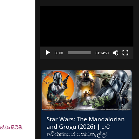
Video
Player
00:00
01:14:50
Star Wars: The Mandalorian
and Grogu (2026) | හට්
වා සිටිමි.
අධිරාජ්‍යයේ සෙවනැල්ල!