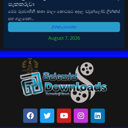
සැකකරුවා
මෙම රුපවාහිනී කතා මාලා කොටසට අදාල ඩවුන්ලෝඩ් ලින්ක්ස්
සහ ගැලපෙන...
ලින්ක් ලබාගන්න
August 7, 2026