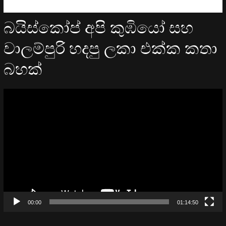
බයිස්කෝප් අපි කුඹියෝ සහ
වාලම්පුරි හදපු ලකා එක්ක කතා
බහක්
Video
Player
00:00
01:14:50