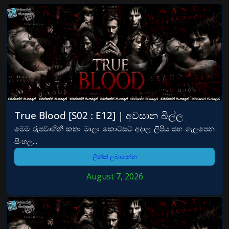
True Blood [S02 : E12] | අවසාන බිල්ල
මෙම රුපවාහිනී කතා මාලා කොටසට අදාල ලිපිය සහ ගැලපෙන
සිංහල...
ලින්ක් ලබාගන්න
August 7, 2026