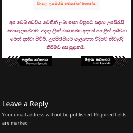
අප වෙබ් අඩවිය වෙතින් ලබා දෙන චිත්‍රපට සඳහා උපසිරැසි
නොගැලපේනම් අදාල ලිංක් එක සමග අදහස් පහළින් දක්වන
මෙන් දන්වා සිටිමි. උ
පසිරැසියට ගැලපෙන විදියට නිවැරදි
කිරීමට අප සූදානම්.
Leave a Reply
Your email address will not be published.
Required fields
are marked
*