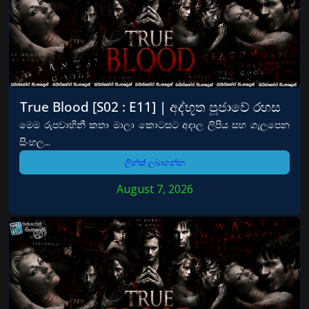
True Blood [S02 : E11] | අද්භූත පූජාවේ රහස
මෙම රුපවාහිනී කතා මාලා කොටසට අදාල ලිපිය සහ ගැලපෙන
සිංහල...
ලින්ක් ලබාගන්න
August 7, 2026