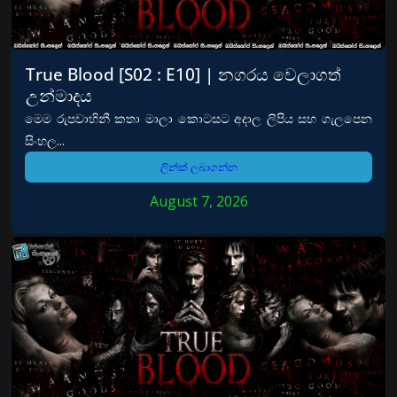
True Blood [S02 : E10] | නගරය වෙලාගත්
උන්මාදය
මෙම රුපවාහිනී කතා මාලා කොටසට අදාල ලිපිය සහ ගැලපෙන
සිංහල...
ලින්ක් ලබාගන්න
August 7, 2026