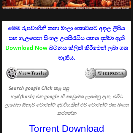
මෙම රුපවාහිනී කතා මාලා කොටසට අදාල ලිපිය
සහ ගැලපෙන සිංහල උපසිරැසිය පහත දක්වා ඇති
Download Now
බටනය ක්ලික් කිරීමෙන් ලබා ගත
හැකිය.
Search google Click
කළ පසු
හෑෂ් (hash) එක google හි සෙවුමක ලැබෙනු ඇත, එවිට
ලැබෙන ඕනෑම ටොරන්ට් අඩවියකින් එම ටොරන්ට් එක බාගත
කරගන්න
Torrent Download