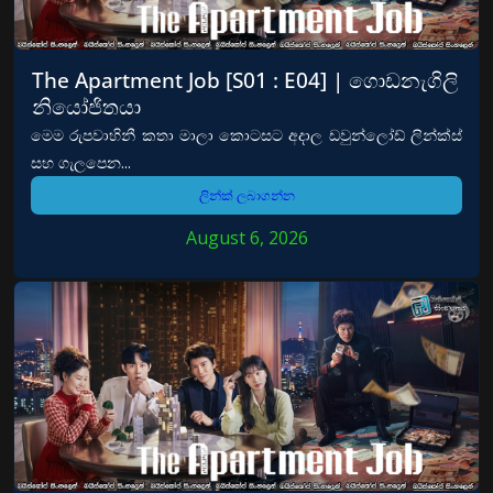
The Apartment Job [S01 : E04] | ගොඩනැගිලි
නියෝජිතයා
මෙම රුපවාහිනී කතා මාලා කොටසට අදාල ඩවුන්ලෝඩ් ලින්ක්ස්
සහ ගැලපෙන...
ලින්ක් ලබාගන්න
August 6, 2026