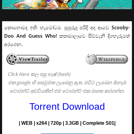
කොහොමද ඉතිං හැමෝටම. සුපුරුදු පරිදි අද ආවෙ
Scooby-
Doo And Guess Who!
කතාමාලාවෙ සිව්වැනි දිගහැරුමත්
අරගෙන..
Click Here කල පසු හෑෂ් (hash)
එක google හි සෙවුමක ලැබෙනු ඇත. එවිට ලැබෙන ඕනෑම
ටොරන්ට් අඩවියකින් එම ටොරන්ට් එක බාගත කරගන්න.
Torrent Download
| WEB | x264 | 720p | 3.3GB | Complete S01|