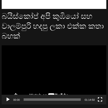
බයිස්කෝප් අපි කුඹියෝ සහ
වාලම්පුරි හදපු ලකා එක්ක කතා
බහක්
Video
Player
00:00
01:14:50