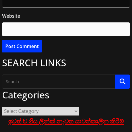
Website
SEARCH LINKS
Categories
ඉවත් ව ගිය ලින්ක් නැවත යාවත්කාලීන කිරීම්