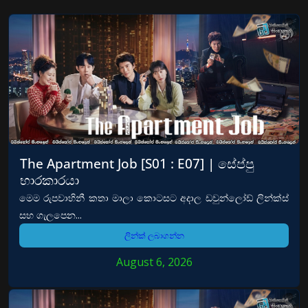
The Apartment Job [S01 : E07] | සේප්පු
භාරකාරයා
මෙම රුපවාහිනී කතා මාලා කොටසට අදාල ඩවුන්ලෝඩ් ලින්ක්ස්
සහ ගැලපෙන...
ලින්ක් ලබාගන්න
August 6, 2026