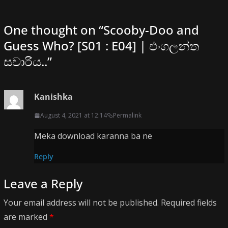
One thought on “
Scooby-Doo and
Guess Who? [S01 : E04] | එංගලන්ත
සවාරිය..
”
Kanishka
August 4, 2021 at 12:14
Permalink
Meka download karanna ba ne
Reply
Leave a Reply
Your email address will not be published.
Required fields
are marked
*