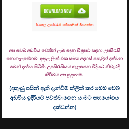
අප වෙබ් අඩවිය වෙතින් ලබා දෙන චිත්‍රපට සඳහා උපසිරැසි
නොගැලපේනම් අදාල ලිංක් එක සමග අදහස් පහළින් දක්වන
මෙන් දන්වා සිටිමි. උ
පසිරැසියට ගැලපෙන විදියට නිවැරදි
කිරීමට අප සූදානම්.
(දකුණු පසින් ඇති දැන්වීම් ක්ලික් කර මෙම වෙබ්
අඩවිය ඉදිරියට පවත්වාගෙන යාමට සහයෝගය
දක්වන්න)