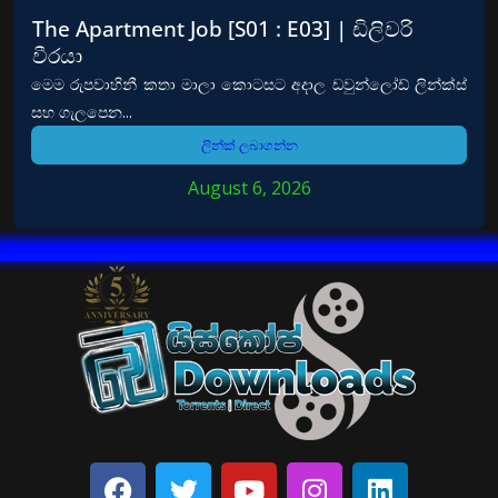
The Apartment Job [S01 : E03] | ඩිලිවරි
වීරයා
මෙම රුපවාහිනී කතා මාලා කොටසට අදාල ඩවුන්ලෝඩ් ලින්ක්ස්
සහ ගැලපෙන...
ලින්ක් ලබාගන්න
August 6, 2026