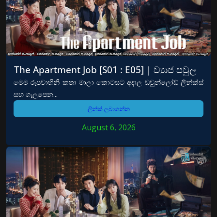
The Apartment Job [S01 : E05] | ව්‍යාජ පවුල
මෙම රුපවාහිනී කතා මාලා කොටසට අදාල ඩවුන්ලෝඩ් ලින්ක්ස්
සහ ගැලපෙන...
ලින්ක් ලබාගන්න
August 6, 2026