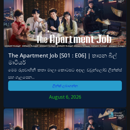
The Apartment Job [S01 : E06] | තාපන බිල්
මාටියර්
මෙම රුපවාහිනී කතා මාලා කොටසට අදාල ඩවුන්ලෝඩ් ලින්ක්ස්
සහ ගැලපෙන...
ලින්ක් ලබාගන්න
August 6, 2026