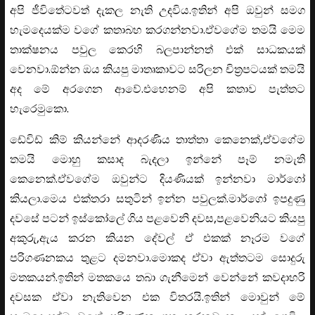
අපි ජීවිතේටවත් දැකල නැති උදවිය.ඉතින් අපි ඔවුන් සමග
හැමදෙයක්ම වගේ කතාබහ කරගන්නවා.ඒවගේම තමයි මෙම
තාක්ෂනය පවුල කෙරහි බලපාන්නත් එක් සාධකයක්
වෙනවා.ඕන්න ඔය කියපු මාතෘකාවට සරිලන චිත්‍රපටයක් තමයි
අද මේ අරගෙන ආවේ.එහෙනම් අපි කතාව පැත්තට
හැරෙමුකො.
ඩේවිඩ් කිම් කියන්නේ ආදරණිය තාත්තා කෙනෙක්,ඒවගේම
තමයි මොහු කසාද බැදලා ඉන්නේ පෑම් නමැති
කෙනෙක්.ඒවගේම ඔවුන්ට දියණියක් ඉන්නවා මාර්ගෝ
කියලා.මෙය එක්තරා සතුටින් ඉන්න පවුලක්.මාර්ගෝ ඉපදුණු
දවසේ පටන් ඉස්කෝලේ ගිය පළවෙනි දවස,පළවෙනියට කියපු
අකුරු,ඇය කරන කියන දේවල් ඒ එකක් නෑරම වගේ
පරිගණනකය තුළට දමනවා.මොකද ඒවා ඇත්තටම සොදුරු
මතකයන්.ඉතින් මතකයෙ තබා ගැනීමෙන් වෙන්නේ කවදාහරි
දවසක ඒවා නැතිවෙන එක විතරයි.ඉතින් මොවුන් මේ