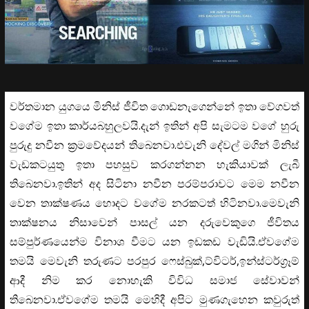
වර්තමාන යුගයෙ මිනිස් ජීවිත ගොඩනැගෙන්නේ ඉතා වේගවත්
වගේම ඉතා කාර්යබහුලවයි.දැන් ඉතින් අපි සැමටම වගේ හුරු
පුරුදු නවීන ක්‍රමවේදයන් තිබෙනවා.එවැනි දේවල් මගින් මිනිස්
වැඩකටයුතු ඉතා පහසුව කරගන්නන හැකියාවක් ලැබී
තිබෙනවා.ඉතින් අද සිටිනා නවීන පරම්පරාවට මෙම නවීන
වෙන තාක්ෂණය හොදට වගේම නරකටත් හිටිනවා.මෙවැනි
තාක්ෂනය නිසාවෙන් පාසල් යන දරුවෙකුගෙ ජීවිතය
සම්පුර්ණයෙන්ම විනාශ වීමට යන ඉඩකඩ වැඩියි.ඒවගේම
තමයි මෙවැනි තරුණට පරපුර ෆෙස්බුක්,ට්විටර්,ඉන්ස්ටර්ග්‍රෑම්
ආදී නිම කර නොහැකි විවිධ සමාජ සේවාවන්
තිබෙනවා.ඒවගේම තමයි මෙහිදී අපිට මුණගැහෙන කවුරුත්