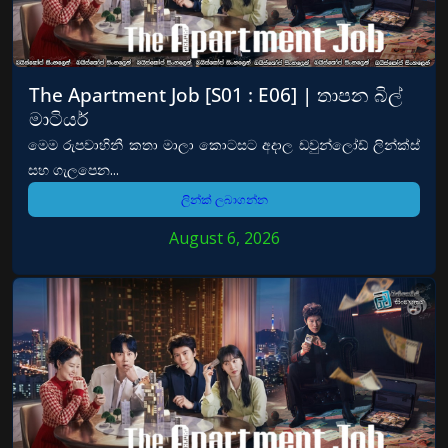
The Apartment Job [S01 : E06] | තාපන බිල්
මාටියර්
මෙම රුපවාහිනී කතා මාලා කොටසට අදාල ඩවුන්ලෝඩ් ලින්ක්ස්
සහ ගැලපෙන...
ලින්ක් ලබාගන්න
August 6, 2026