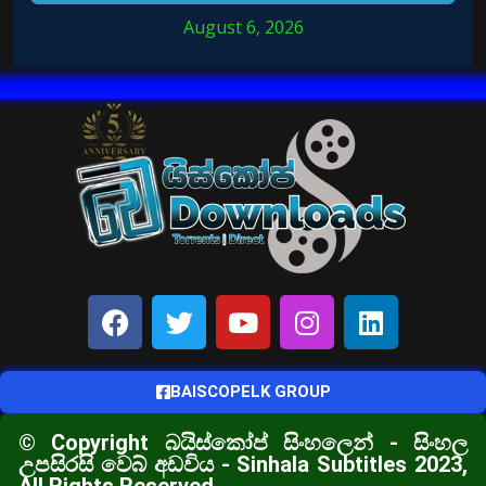
August 6, 2026
BAISCOPELK GROUP
© Copyright බයිස්කෝප් සිංහලෙන් - සිංහල
උපසිරසි වෙබ් අඩවිය - Sinhala Subtitles 2023,