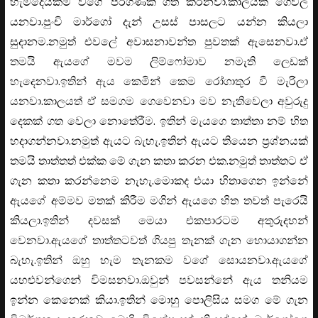
හැමදෙයක්ම වගේ පරිගණක ගත කරනවා.කාලයක් ගෙවිල
යනවා.පුංචි මාර්ගෝ දැන් උසස් පාසලට යන්න කියලා
සුදානම.නමුත් එවලේ අවාසනාවන්ත පුවතක් ඇසෙනවා.ඒ
තමයි ඇයගේ මවම ලිම්ෆෝමාව නමැති ලෙඩක්
හැදෙනවා.ඉතින් ඇය කෙමින් කෙම රෝගාතුර වී මැරිලා
යනවා.කාලයත් ඒ සමගම ගෙවෙනවා මව නැතිවෙලා අවුරුදු
දෙකක් ගත වෙලා නොතේරීම. ඉතින් මැයගෙ තාත්තා නම් හිත
හදාගන්නවා.නමුත් ඇයට බැහැ.ඉතින් ඇයට තියෙන ප්‍රශ්නයක්
තමයි තාත්තත් එක්ක මේ ගැන කතා කරන එක.නමුත් තාත්තට ඒ
ගැන කතා කරන්නෙම නැහැ.මොකද එයා හිතාගෙන ඉන්නේ
ඇයගේ අම්මව මතක් කිරීම මගින් ඇයගෙ හිත තවත් පැරෙයි
කියලා.ඉතින් දවසක් මෙයා එකපාරටම අතුරුදහන්
වෙනවා.ඇයගේ තාත්තටවත් ගියපු තැනක් ගැන හොයාගන්න
බැහැ.ඉතින් ඔහු හැම තැනකම වගේ සොයනවා.ඇයගේ
යහළුවන්ගෙන් විමසනවා.ඔවුන් පවසන්නේ ඇය තනියම
ඉන්න කෙනෙක් කියා.ඉතින් මොහු පොලිසිය සමග මේ ගැන