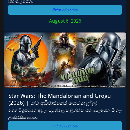
සහ ගැලපෙන...
ලින්ක් ලබාගන්න
August 6, 2026
Star Wars: The Mandalorian and Grogu
(2026) | හට් අධිරාජ්‍යයේ සෙවනැල්ල!
මෙම චිත්‍රපටයට අදාල ඩවුන්ලෝඩ් ලින්ක්ස් සහ ගැලපෙන සිංහල
උපසිරැසිය පහත...
ලින්ක් ලබාගන්න