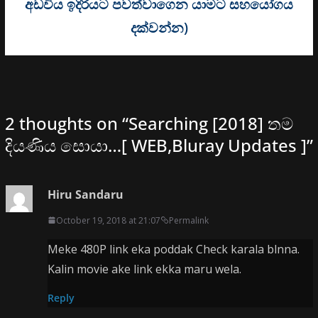
අඩවිය ඉදිරියට පවත්වාගෙන යාමට සහයෝගය
දක්වන්න)
2 thoughts on “
Searching [2018] තම
දියණිය සොයා…[ WEB,Bluray Updates ]
”
Hiru Sandaru
October 19, 2018 at 21:07
Permalink
Meke 480P link eka poddak Check karala blnna.
Kalin movie ake link ekka maru wela.
Reply