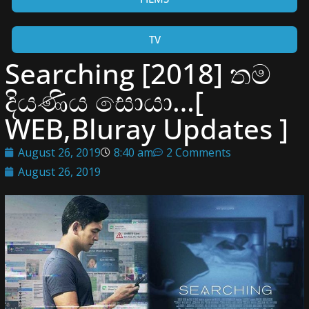
TV
Searching [2018] තම
දියණිය සොයා…[
WEB,Bluray Updates ]
August 26, 2019
8:40 am
2 Comments
August 26, 2019