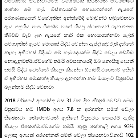
විමර්ශනය කරනවා.මෙහි විශේෂයක් කියන්නේ මාර්ගෝගෙ
තාත්තා මේ හැම විස්තරයක්ම හොයාගන්නේ ඇයගේ
පරිගණකයෙන් වගේ.ඉතින් අන්තිමේදී මොවුන්ට හමුවෙනවා
ඇය පහුගිය මාස ටිකේම වගේ ගියපු ස්ථානයන් ගැන.එතන
තිබිච්ච වැව ළග ඇයගේ කාර් එක හොයාගන්නවා ලේත්
සමග.ඉතින් ඇයට මොකක් සිද්ධ වෙන්න ඇත්ද?කවුරුත් දන්නේ
නැහැ අභිරහස් විදියට මේ හැමදෙයක්ම සිද්ධ වෙලා ඩේවිඩ්
නොදැනුවත්ම.ඒවගේම තමයි අවසානයේදී ඔබ නොසිතු දෙයක්
තමයි සිද්ධ වෙන්නේ කියලා කියන්න ඕනමයි.එහෙනම් ඉතින්
ඒ අභිරහස මොකක්ද කියලා දැනගන්න නම් ඔයාලට චිත්‍රපටය
බලන්නම සිද්ධ වෙනවා.
2018
වර්ෂයේ අගෝස්තු මස 31 වන දින නිකුත් වෙච්ච මෙම
චිත්‍රපටය හට
IMDb
අගය
7.8
ක අරගන්න සමත් වෙලා
තිබෙනවා. තේරෙනවනේ ඇතිනේ චිත්‍රපටය කෙතරම් ඇතිද
කියලා ඒකෙන්ම.ඒවගේම තමයි කුණු තක්කාලි අගය 93%
ලොකු අගයක් අරගන්නත් සමත් වෙලා තියෙනවා.විනාඩි
102