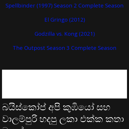
Spellbinder (1997) Season 2 Complete Season
El Gringo (2012)
Godzilla vs. Kong (2021)
The Outpost Season 3 Complete Season
බයිස්කෝප් අපි කුඹියෝ සහ
වාලම්පුරි හදපු ලකා එක්ක කතා