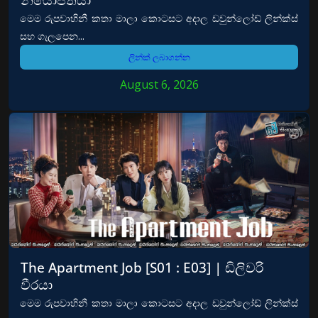
මෙම රුපවාහිනී කතා මාලා කොටසට අදාල ඩවුන්ලෝඩ් ලින්ක්ස්
සහ ගැලපෙන...
ලින්ක් ලබාගන්න
August 6, 2026
The Apartment Job [S01 : E03] | ඩිලිවරි
වීරයා
මෙම රුපවාහිනී කතා මාලා කොටසට අදාල ඩවුන්ලෝඩ් ලින්ක්ස්