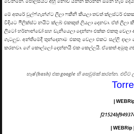
වෙන්නේ. පොලිසියට අහු නොවී යන්න කරන්න ඕනේ හැම දෙයක්
මේ අතරේ වුල්ෆ්ගැන්ග්ට ලීලා ෆකීනි කියලා තවත් ක්ලස්ටර්
විදියට ෆීලික්ස්ට නයිට් ක්ලබ් එකකුත් ලියලා දෙනවා. ඒත් 
ලීටෝ හර්නාන්ඩෝ සහ ඩැනියෙලා දෙන්නා එක්ක එකතු වෙලා අ
ගැටලුව. අන්තිමේදී තුන්දෙනාම එකතු වෙලා එකට සල්ලි දා
කරනවා. ගේ කොල්ලෝ දෙන්නයි එක කෙල්ලයි. ඒකෙත් අමුතු ගති
හෑෂ් (hash) එක google හි සෙවුමක් කරන්න. එව
Torr
| WEBRip 
f21524bf94937
|
WEBRip