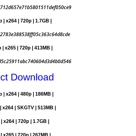
712d657e71b5801511def050ce9
 | x264 | 720p | 1.7GB |
72783e388538ff05c363c64d8cde
 | x265 | 720p | 413MB |
d5c25911abc740604d3d4b0d546
ect Download
 | x264 | 480p | 186MB |
 x264 | SKGTV | 513MB |
 x264 | 720p | 1.7GB |
 | x265 | 720p | 267MB |