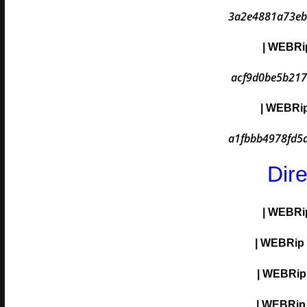
3a2e4881a73eb
| WEBRip
acf9d0be5b21
| WEBRip
a1fbbb4978fd5
Dir
| WEBRip
| WEBRip |
| WEBRip |
| WEBRip