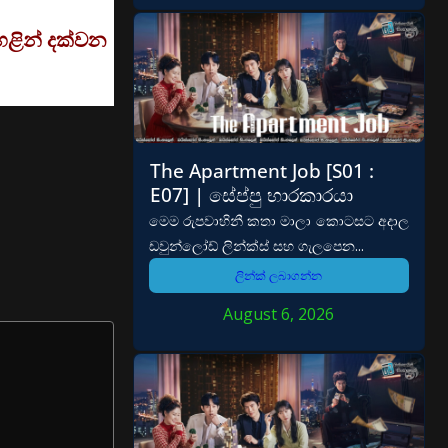
හළින් දක්වන
The Apartment Job [S01 :
E07] | සේප්පු භාරකාරයා
මෙම රුපවාහිනී කතා මාලා කොටසට අදාල
ඩවුන්ලෝඩ් ලින්ක්ස් සහ ගැලපෙන...
ලින්ක් ලබාගන්න
August 6, 2026