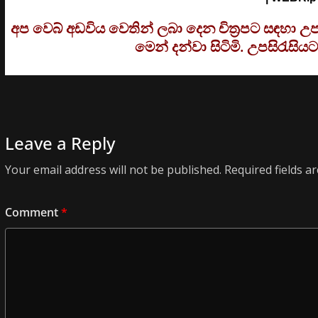
අප වෙබ් අඩවිය වෙතින් ලබා දෙන චිත්‍රපට සඳහා 
මෙන් දන්වා සිටිමි. උ
පසිරැසියට
Leave a Reply
Your email address will not be published.
Required fields 
Comment
*