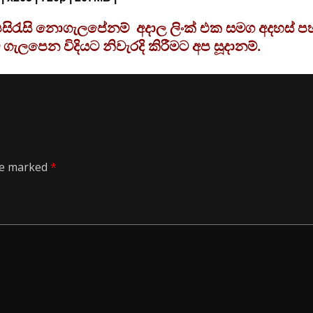
උපසිරැසි නොගැලපේනම් අදාල ලිංක් එක සමග අදහස් ප
 ගැලපෙන විදියට නිවැරදි කිරීමට අප සූදානම්.
are marked
*