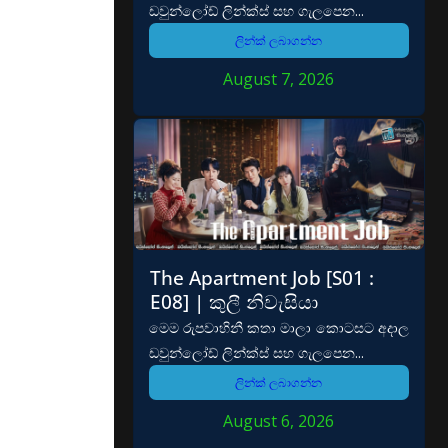
ඩවුන්ලෝඩ් ලින්ක්ස් සහ ගැලපෙන...
ලින්ක් ලබාගන්න
August 7, 2026
The Apartment Job [S01 :
E08] | කුලී නිවැසියා
මෙම රුපවාහිනී කතා මාලා කොටසට අදාල
ඩවුන්ලෝඩ් ලින්ක්ස් සහ ගැලපෙන...
ලින්ක් ලබාගන්න
August 6, 2026