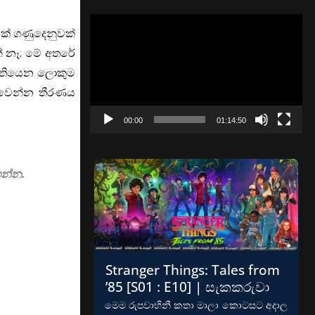
Video
ක් ගණුදෙනුවක්
Player
නේ නෑ. මේ අතරේ
ට තියෙන ලොකුම
් වෙන්න තීරණය
00:00
01:14:50
ගන්න.
Stranger Things: Tales from
’85 [S01 : E10] | සැකකරුවා
මෙම රුපවාහිනී කතා මාලා කොටසට අදාල