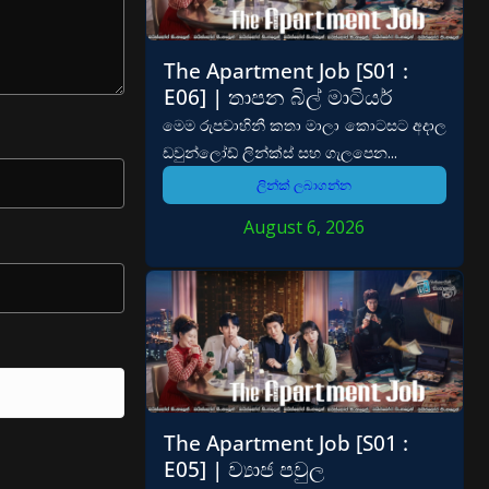
The Apartment Job [S01 :
E06] | තාපන බිල් මාටියර්
මෙම රුපවාහිනී කතා මාලා කොටසට අදාල
ඩවුන්ලෝඩ් ලින්ක්ස් සහ ගැලපෙන...
ලින්ක් ලබාගන්න
August 6, 2026
The Apartment Job [S01 :
E05] | ව්‍යාජ පවුල