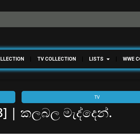
OLLECTION
TV COLLECTION
LISTS
WWE C
TV
3] | කලබල මැද්දෙන්.