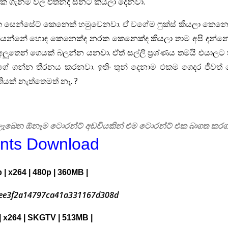
 ගැනම විල් එතනදී සන්ට කියලා දෙනවා.
 එකක සෙන්සේට් කෙනෙක් හමුවෙනවා. ඒ වගේම ෆුක්ස් කියලා කෙනෙ
ලීලා කියන්නේ හොඳ කෙනෙක්ද නරක කෙනෙක්ද කියලා තාම අපි දන්
ලුතෙන් ගෙයක් බලන්න යනවා. ඒත් සල්ලි ප්‍රශ්ණය තමයි එයාල
ලා ගේ ගන්න තීරනය කරනවා. ඉතිං තුන් දෙනාම එකම ගෙදර ජීවත
යක් නැත්තෙමත් නෑ. ?
ිට ලැබෙන ඕනෑම ටොරන්ට් අඩවියකින් එම ටොරන්ට් එක බාගත කර
ents Download
| x264 | 480p | 360MB |
ee3f2a14797ca41a331167d308d
| x264 | SKGTV | 513MB |