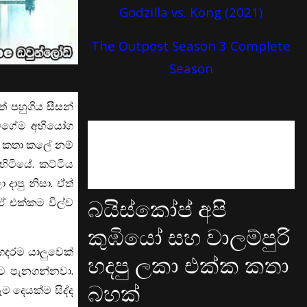
Godzilla vs. Kong (2021)
The Outpost Season 3 Complete
Season
 පහුගිය සීසන්
 වගේම අභියෝග
ට කතා කලේ නම්
ිටියේ. කට්ටිය
ාපු නිසා. ඒත්
බයිස්කෝප් අපි
ඒ එක්කම විල්ව
කුඹියෝ සහ වාලම්පුරි
ෙදරම යාලුවෙක්
හදපු ලකා එක්ක කතා
ට පැනගන්නවා.
බහක්
 දෙයක්ම සිද්ද