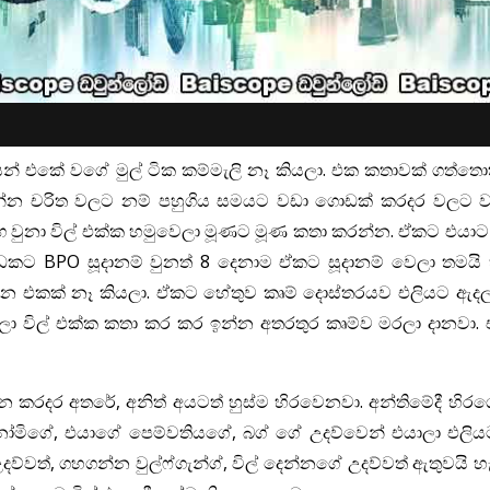
න් එකේ වගේ මුල් ටික කම්මැලි නෑ කියලා. එක කතාවක් ගත්තොත්
න්න චරිත වලට නම් පහුගිය සමයට වඩා ගොඩක් කරදර වලට
එකඟ වුනා විල් එක්ක හමුවෙලා මූණට මූණ කතා කරන්න. ඒකට එයා
ට BPO සූදානම් වුනත් 8 දෙනාම ඒකට සූදානම් වෙලා තමයි හ
 එකක් නෑ කියලා. ඒකට හේතුව කෘම් දොස්තරයව එලියට ඇදලා ද
 විල් එක්ක කතා කර කර ඉන්න අතරතුර කෘම්ව මරලා දානවා. 
කරදර අතරේ, අනිත් අයටත් හුස්ම හිරවෙනවා. අන්තිමේදී හිරග
මිගේ, එයාගේ පෙම්වතියගේ, බග් ගේ උදව්වෙන් එයාලා එලිය
්, ගහගන්න වුල්ෆ්ගැන්ග්, විල් දෙන්නගේ උදව්වත් ඇතුවයි හැම