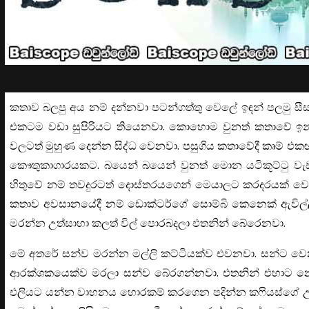
කතාව බලපු අය නම් දන්නවා පටන්ගත්තු වෙලේ ඉඳන් පලමු සීස
එකටම වඩා සුපිරියට තියෙනවා. කොහොම වුනත් කතාවේ ඉ
වලටත් මුහුණ දෙන්න සිද්ධ වෙනවා. පසුගිය කතාවේදී කෘම් 
කෞතුකාගාරයකට. බයෙන් බයෙන් වුනත් මොන යටිකූට්ටු වැඩක
හිතුවේ නම් තවදුරටත් දොස්තරයගෙන් මෙයාලට කරදරයක් වෙන
කතාව අවසානයේදී නම් ඩොක්ටර්ගේ සොම්බි කෙනෙක් ඇවිල්ලා
මරන්න උත්සාහා කලත් විල් පොරබදලා එතනින් බේරෙනවා.
මේ අතරේ සන්ව මරන්න මල්ලි කට්ටියක්ව එවනවා. සන්ට වෙන 
ආරක්ශකයෙක්ව මරලා සන්ව බේරගන්නවා. එතනින් එහාට නෝ
එලියට යන්න වාහනය හොරකම් කරගෙන පදින්න කෆියස්ගේ උදව්වත