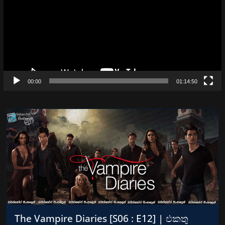
00:00
01:14:50
The Vampire Diaries [S06 : E12] | එකතු