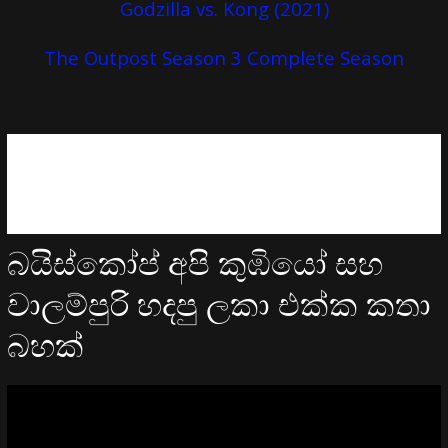
Godzilla vs. Kong (2021)
The Outpost Season 3 Complete Season
බයිස්කෝප් අපි කුඹියෝ සහ
වාලම්පුරි හදපු ලකා එක්ක කතා
බහක්
Video
Player