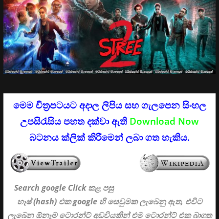
මෙම චිත්‍රපටයට අදාල ලිපිය සහ ගැලපෙන සිංහල
උපසිරැසිය පහත දක්වා ඇති
Download Now
බටනය ක්ලික් කිරීමෙන් ලබා ගත හැකිය.
Search google Click
කළ පසු
හෑෂ් (hash) එක google හි සෙවුමක ලැබෙනු ඇත, එවිට
ලැබෙන ඕනෑම ටොරන්ට් අඩවියකින් එම ටොරන්ට් එක බාගත