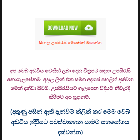
අප වෙබ් අඩවිය වෙතින් ලබා දෙන චිත්‍රපට සඳහා උපසිරැසි
නොගැලපේනම් අදාල ලිංක් එක සමග අදහස් පහළින් දක්වන
මෙන් දන්වා සිටිමි. උ
පසිරැසියට ගැලපෙන විදියට නිවැරදි
කිරීමට අප සූදානම්.
(දකුණු පසින් ඇති දැන්වීම් ක්ලික් කර මෙම වෙබ්
අඩවිය ඉදිරියට පවත්වාගෙන යාමට සහයෝගය
දක්වන්න)