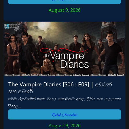
August 9, 2026
The Vampire Diaries [S06 : E09] | ඩේමන්
සහ බොනී
මෙම රුපවාහිනී කතා මාලා කොටසට අදාල ලිපිය සහ ගැලපෙන
සිංහල...
ලින්ක් ලබාගන්න
August 9, 2026