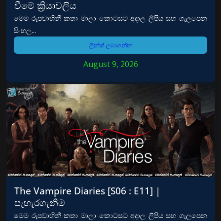
වීමේ ක්‍රියාවලිය
මෙම රුපවාහිනී කතා මාලා කොටසට අදාල ලිපිය සහ ගැලපෙන
සිංහල...
ලින්ක් ලබාගන්න
August 9, 2026
The Vampire Diaries [S06 : E11] |
පැහැරගැනීම
මෙම රුපවාහිනී කතා මාලා කොටසට අදාල ලිපිය සහ ගැලපෙන