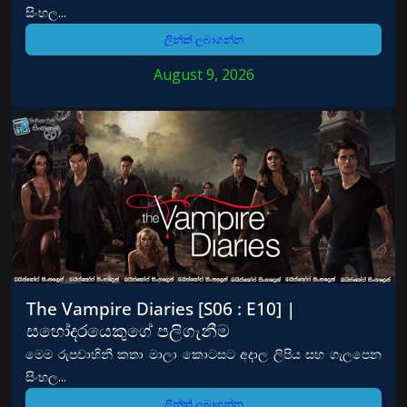
සිංහල...
ලින්ක් ලබාගන්න
August 9, 2026
The Vampire Diaries [S06 : E10] |
සහෝදරයෙකුගේ පලිගැනීම
මෙම රුපවාහිනී කතා මාලා කොටසට අදාල ලිපිය සහ ගැලපෙන
සිංහල...
ලින්ක් ලබාගන්න