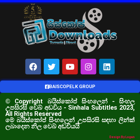
BAISCOPELK GROUP
© Copyright බයිස්කෝප් සිංහලෙන් - සිංහල
උපසිරසි වෙබ් අඩවිය - Sinhala Subtitles 2023,
All Rights Reserved
මේ බයිස්කෝප් සිංහලෙන් උපසිරසි සඳහා ලින්ක්
ලබාදෙන නිල වෙබ් අඩවියයි
Design By Logan