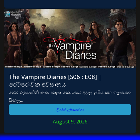
The Vampire Diaries [S06 : E08] |
පරම්පරාවක අවසානය
මෙම රුපවාහිනී කතා මාලා කොටසට අදාල ලිපිය සහ ගැලපෙන
සිංහල...
ලින්ක් ලබාගන්න
August 9, 2026