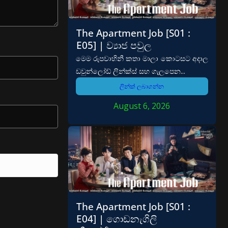
The Apartment Job [S01 :
E05] | ව්‍යාජ පවුල
මෙම රුපවාහිනී කතා මාලා කොටසට අදාල
ඩවුන්ලෝඩ් ලින්ක්ස් සහ ගැලපෙන...
ලින්ක් ලබාගන්න
August 6, 2026
The Apartment Job [S01 :
E04] | ගොඩනැගිලි