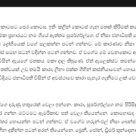
 කොටසට පෙර කොටස. ඉතිං කලින් කොටස් ගැන මතක් කිරීමක් කලො
 ප්‍රහාරයට නම ගියේ ඇත්තම සුපර්ගර්ල්ගෙ. ඒ නිසා ජනාධිපති බේ
ට ද්‍රෝහියෙක් වගේ සලකන්න පටන් ගන්නව. මේ කාරණාව නිසා ස
 ලෙක්ස් සමඟ සටන් වදින්න පටන් ගන්නව. ඒ වගේම මේ වෙනකොට 
ර් විසින් ඇයගේ මතකය මකා දාල තිබුණෙ. ඒත් ඇලෙක්ස්ට තමන
තත්වයක් උඩ තමයි කාරා, ලීනා එක්ක ගිහින් කස්නියාවෙන් හොය
දියට ජනාධිපති විසින් ඒ අවස්ථාවෙ කාරා පැහැර ගැනීමට ලක් ව
දරුණු හතුරෙක් වෙලා ඉන්නෙ. කාරා, සුපර්ගර්ල්ගෙ නම පිරිසිද
හැර ගන්න මට්ටමට ඇමරිකාව පත් වෙලා තියෙන්නෙ. කොහොමද 
 විස්තර හොයන්න පටන් ගන්නව. ඒ වගේම හරුන්-එල් නිසා බෙන්
 දකින්න පටන් අරන් තියෙන්නෙ. බ්‍රෙනී, ජෝන්, ඩ්‍රීමර් තුන්දෙන