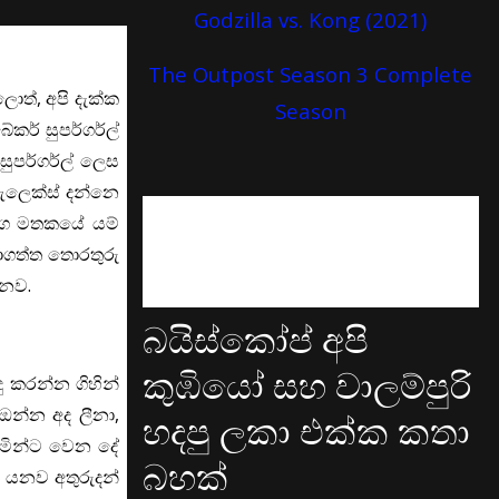
Godzilla vs. Kong (2021)
The Outpost Season 3 Complete
ත්, අපි දැක්ක
Season
කර් සුපර්ගර්ල්
ුපර්ගර්ල් ලෙස
ඇලෙක්ස් දන්නෙ
්ගෙ මතකයේ යම්
ාගත්ත තොරතුරු
ෙනව.
බයිස්කෝප් අපි
කුඹියෝ සහ වාලම්පුරි
ු කරන්න ගිහින්
ඔන්න අද ලීනා,
හදපු ලකා එක්ක කතා
ජමින්ට වෙන දේ
බහක්
ා යනව අතුරුදන්