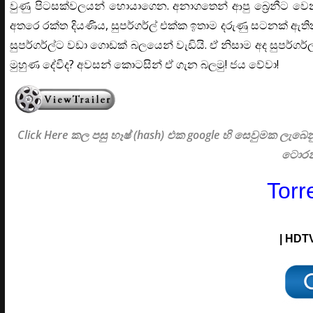
වුණු පිටසක්වලයන් හොයාගෙන. අනාගතෙන් ආපු බ්‍රෙනීට වෙන
අතරෙ රක්ත දියණිය, සුපර්ගර්ල් එක්ක ඉතාම දරුණු සටනක් 
සුපර්ගර්ල්ට වඩා ගොඩක් බලයෙන් වැඩියි. ඒ නිසාම අද සුපර්
මුහුණ දේවිද? අවසන් කොටසින් ඒ ගැන බලමු! ජය වේවා!
Click Here කල පසු හෑෂ් (hash) එක google හි සෙවුමක ලැ
ටොරන
Torr
| HDTV