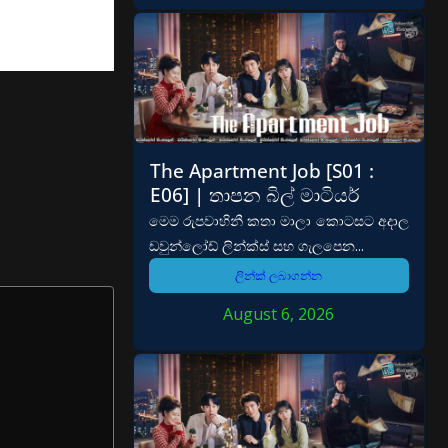
The Apartment Job [S01 :
E06] | තාපන බිල් මාටියර්
මෙම රුපවාහිනී කතා මාලා කොටසට අදාල
ඩවුන්ලෝඩ් ලින්ක්ස් සහ ගැලපෙන...
ලින්ක් ලබාගන්න
August 6, 2026