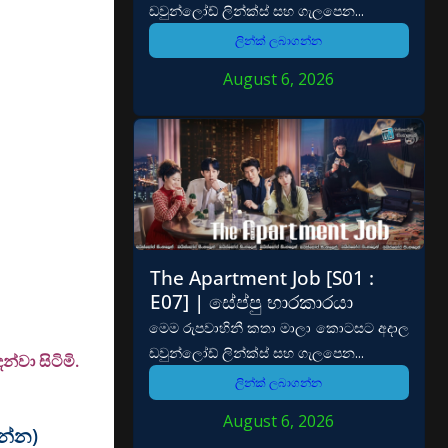
ඩවුන්ලෝඩ් ලින්ක්ස් සහ ගැලපෙන...
ලින්ක් ලබාගන්න
August 6, 2026
The Apartment Job [S01 :
E07] | සේප්පු භාරකාරයා
මෙම රුපවාහිනී කතා මාලා කොටසට අදාල
ඩවුන්ලෝඩ් ලින්ක්ස් සහ ගැලපෙන...
්වා සිටිමි.
ලින්ක් ලබාගන්න
August 6, 2026
වන්න)