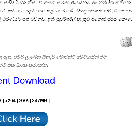
 සංසිද්ධියක් නිසා ඒ ගමන සම්පූර්ණයෙන්ම වෙනත් දිශානතියක
ඇතිකර ගන්නව. දෙන්නගෙ බලය සමානයි කියල හිතනවනම්, එහෙම නෑ
ගර්ල් මරණයට පත් වෙනව. ඉතිං සුපර්ගර්ල් නැතුව අනෙක් පිරිස
බෙනු ඇත. එවිට ලැබෙන ඕනෑම ටොරන්ට් අඩවියකින් එම
්ට් එක බාගත කරගන්න
.
ent Download
 | x264 | SVA | 247MB |