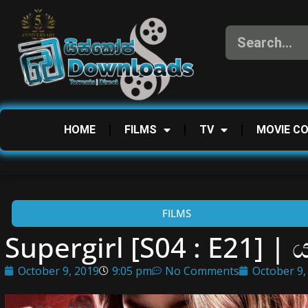
HOME
FILMS
TV
MOVIE C
FILMS
Supergirl [S04 : E21] 
October 9, 2019
9:05 pm
No Comments
October 9,