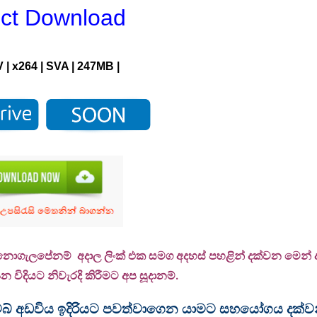
ect Download
 | x264 | SVA | 247MB |
ි නොගැලපේනම් අදාල ලිංක් එක සමග අදහස් පහළින් දක්වන මෙන් දන
 විදියට නිවැරදි කිරීමට අප සූදානම්.
ම වෙබ් අඩවිය ඉදිරියට පවත්වාගෙන යාමට සහයෝගය දක්