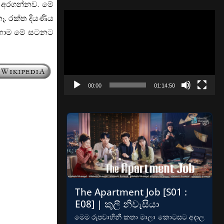
් අරගන්නව. මේ
Video
. රක්ත දියණිය
Player
 කොහොම මේ සටනට
00:00
01:14:50
The Apartment Job [S01 :
E08] | කුලී නිවැසියා
මෙම රුපවාහිනී කතා මාලා කොටසට අදාල