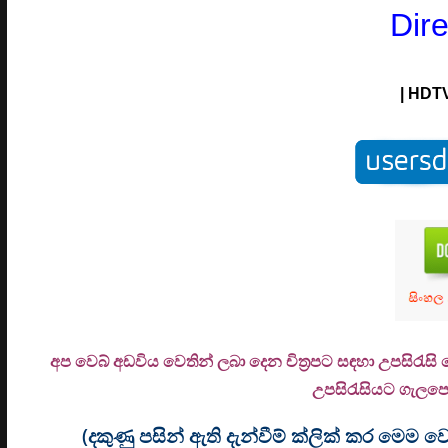
Dir
| HDTV
අප වෙබ් අඩවිය වෙතින් ලබා දෙන චිත්‍රපට සඳහා උපසිරැස
උ
පසිරැසියට ගැලපෙන
(දකුණු පසින් ඇති දැන්වීම් ක්ලික් කර මෙ