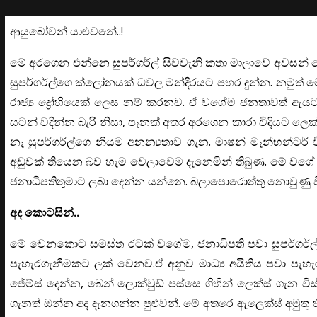
ආයුබෝවන් යාළුවනේ..!
මේ අරගෙන එන්නෙ සුපර්ගර්ල් සිව්වැනි කතා මාලාවේ අවසන්
සුපර්ගර්ල්ගෙ ක්ලෝනයක් ධවල මන්දිරයට පහර දුන්න. නමුත් මේක
රාජ්‍ය ද්‍රෝහියෙක් ලෙස නම් කරනව. ඒ වගේම ජනතාවත් ඇය
සටන් වදින්න බැරි නිසා, පෑනක් අතර අරගෙන කාරා විදියට
නෑ සුපර්ගර්ල්ගෙ නියම අනන්‍යතාව ගැන. මාෂන් මෑන්හන්ට
අඩුවක් තියෙන බව හැම වෙලාවෙම දැනෙමින් තිබුණ. මේ වගේ 
ජනාධිපතිතුමාට ලබා දෙන්න යන්නෙ. බලාපොරොත්තු නොවුණු වි
අද කොටසින්..
මේ වෙනකොට සමස්ත රටක් වගේම, ජනාධිපති පවා සුපර්ගර්ල්ගෙ 
පැහැරගැනීමකට ලක් වෙනව.ඒ අනුව මාධ්‍ය අයිතිය පවා පැ
ජේම්ස් දෙන්න, බෙන් ලොක්වුඩ් පස්සෙ ගිහින් ලෙක්ස් ගැන
ගැනත් ඔන්න අද දැනගන්න පුළුවන්. මේ අතරෙ ඇලෙක්ස් අමුතු හීන