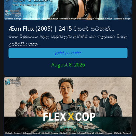
Æon Flux (2005) | 2415 වසරේ සටනක්…
මෙම චිත්‍රපටයට අදාල ඩවුන්ලෝඩ් ලින්ක්ස් සහ ගැලපෙන සිංහල
උපසිරැසිය පහත...
ලින්ක් ලබාගන්න
August 8, 2026