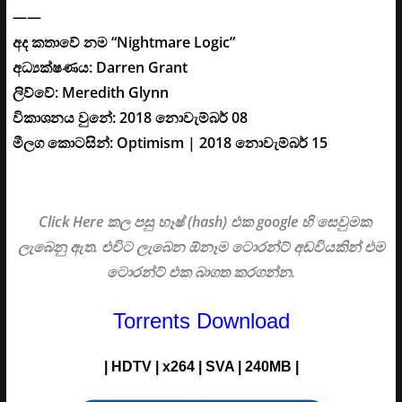
——
අද කතාවේ නම “Nightmare Logic”
අධ්‍යක්ෂණය: Darren Grant
ලිව්වේ: Meredith Glynn
විකාශනය වුනේ: 2018 නොවැම්බර් 08
මීලග කොටසින්: Optimism | 2018 නොවැම්බර් 15
Click Here කල පසු හෑෂ් (hash) එක google හි සෙවුමක
ලැබෙනු ඇත. එවිට ලැබෙන ඕනෑම ටොරන්ට් අඩවියකින් එම
ටොරන්ට් එක බාගත කරගන්න.
Torrents Download
| HDTV | x264 | SVA | 240MB |