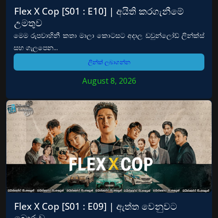
Flex X Cop [S01 : E10] | අයිති කරගැනීමේ
උමතුව
මෙම රුපවාහිනී කතා මාලා කොටසට අදාල ඩවුන්ලෝඩ් ලින්ක්ස්
සහ ගැලපෙන...
ලින්ක් ලබාගන්න
August 8, 2026
Flex X Cop [S01 : E09] | ඇත්ත වෙනුවට
බොරුව