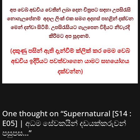
අප වෙබ් අඩවිය වෙතින් ලබා දෙන චිත්‍රපට සඳහා උපසිරැසි
නොගැලපේනම් අදාල ලිංක් එක සමග අදහස් පහළින් දක්වන
මෙන් දන්වා සිටිමි. උ
පසිරැසියට ගැලපෙන විදියට නිවැරදි
කිරීමට අප සූදානම්.
(දකුණු පසින් ඇති දැන්වීම් ක්ලික් කර මෙම වෙබ්
අඩවිය ඉදිරියට පවත්වාගෙන යාමට සහයෝගය
දක්වන්න)
One thought on “
Supernatural [S14 :
E05] | අධම සේවකයින් දඩයක්කරුවන්
පසුපස…
”