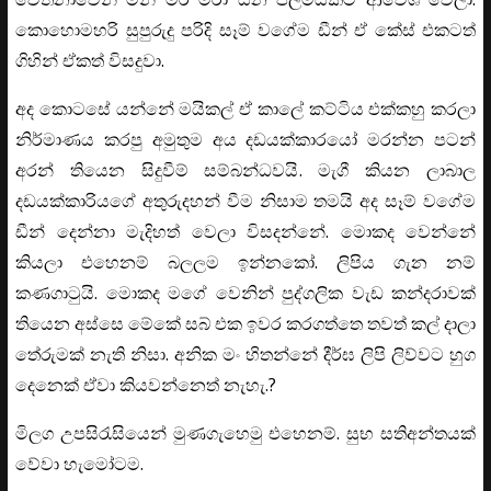
කොහොමහරි සුපුරුදු පරිදි සෑම් වගේම ඩීන් ඒ කේස් එකටත්
ගිහින් ඒකත් විසදුවා.
අද කොටසේ යන්නේ මයිකල් ඒ කාලේ කට්ටිය එක්කහු කරලා
නිර්මාණය කරපු අමුතුම අය දඩයක්කාරයෝ මරන්න පටන්
අරන් තියෙන සිදුවීම් සම්බන්ධවයි. මැගී කියන ලාබාල
දඩයක්කාරියගේ අතුරුදහන් වීම නිසාම තමයි අද සෑම් වගේම
ඩීන් දෙන්නා මැදිහත් වෙලා විසදන්නේ. මොකද වෙන්නේ
කියලා එහෙනම් බලලම ඉන්නකෝ. ලිපිය ගැන නම්
කණගාටුයි. මොකද මගේ වෙනින් පුද්ගලික වැඩ කන්දරාවක්
තියෙන අස්සෙ මේකේ සබ් එක ඉවර කරගත්තෙ තවත් කල් දාලා
තේරුමක් නැති නිසා. අනික මං හිතන්නේ දීර්ඝ ලිපි ලිව්වට හුග
දෙනෙක් ඒවා කියවන්නෙත් නැහැ.?
මිලග උපසිරැසියෙන් මුණගැහෙමු එහෙනම්. සුභ සතිඅන්තයක්
වේවා හැමෝටම.