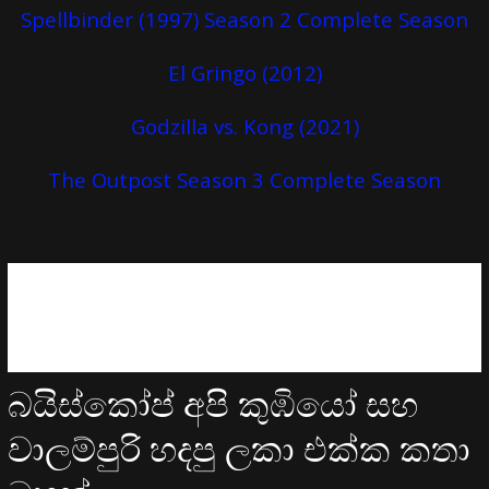
Spellbinder (1997) Season 2 Complete Season
El Gringo (2012)
Godzilla vs. Kong (2021)
The Outpost Season 3 Complete Season
බයිස්කෝප් අපි කුඹියෝ සහ
වාලම්පුරි හදපු ලකා එක්ක කතා