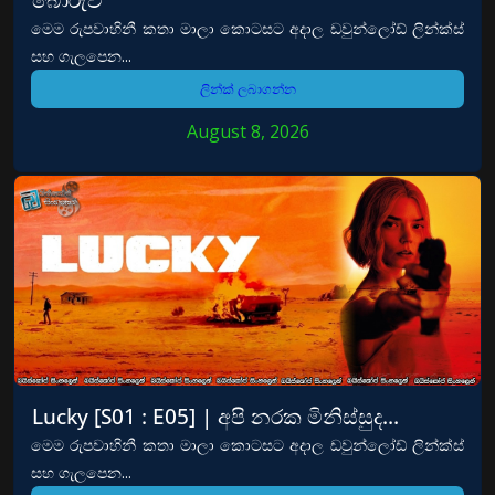
මෙම රුපවාහිනී කතා මාලා කොටසට අදාල ඩවුන්ලෝඩ් ලින්ක්ස්
සහ ගැලපෙන...
ලින්ක් ලබාගන්න
August 8, 2026
Lucky [S01 : E05] | අපි නරක මිනිස්සුද…
මෙම රුපවාහිනී කතා මාලා කොටසට අදාල ඩවුන්ලෝඩ් ලින්ක්ස්
සහ ගැලපෙන...