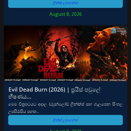
ලින්ක් ලබාගන්න
August 8, 2026
Evil Dead Burn (2026) | ප්‍රයිස් පවුලේ
භීෂණය…
මෙම චිත්‍රපටයට අදාල ඩවුන්ලෝඩ් ලින්ක්ස් සහ ගැලපෙන සිංහල
උපසිරැසිය පහත...
ලින්ක් ලබාගන්න