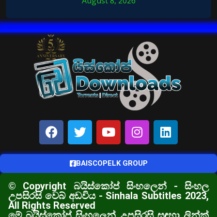
August 8, 2026
BAISCOPELK GROUP
© Copyright බයිස්කෝප් සිංහලෙන් - සිංහල
උපසිරසි වෙබ් අඩවිය - Sinhala Subtitles 2023,
All Rights Reserved
මේ බයිස්කෝප් සිංහලෙන් උපසිරසි සඳහා ලින්ක්