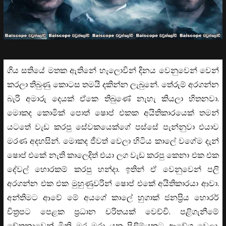
ගිය සතියේ මතක ඇතිනේ හැලොවින් දිනය වෙනුවෙන් වෙන්
කරලා තිබුණු කොටස තමයි දකින්න ලැබුනේ. තේරුම් අරගන්න
බැරි අමාරු දෙයක් ඒකෙ තිබුණේ නැහැ කියලා හිතනවා.
මොකද කොමික් පොත් ෂොප් එකක අයිතිකාරයෙක් තමන්
යටතේ වැඩ කරපු සේවකයෙක්ගේ පස්සේ පැන්නුවා එයාව
මරණ අදහසින්. මොකද ජීවත් වෙලා හිටිය කාලේ වගේම දැන්
ෂොප් එකේ නැති කාලෙදිත් එයා ලග වැඩ කරපු කෙනා එක එක
දේවල් හොරකම් කරපු හන්දා. ඉතින් ඒ වෙනුවෙන් පලි
අරගන්න එක එක මුහුණුවරින් ෂොප් එකේ අයිතිකාරයා ආවා.
අන්තිමට ආවේ මේ අයගේ කාලේ හුගාක් ජනප්‍රිය හොරර්
චිත්‍රපට පෙළක ප්‍රධාන චරිතයක් වෙච්චි. පළිගැනීමේ
චේතනාවෙන් මිනි මර මරා යන පිලිම්යකට ආවේශ වෙලා.