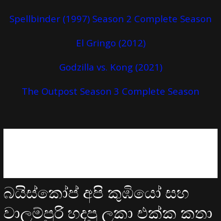
Spellbinder (1997) Season 2 Complete Season
El Gringo (2012)
Godzilla vs. Kong (2021)
The Outpost Season 3 Complete Season
බයිස්කෝප් අපි කුඹියෝ සහ
වාලම්පුරි හදපු ලකා එක්ක කතා