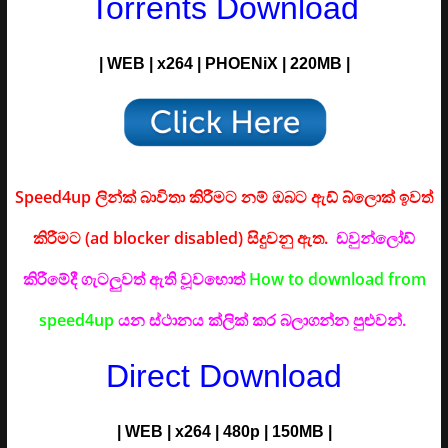
Torrents Download
| WEB | x264 | PHOENiX | 220M
B |
Speed4up ලින්ක් බාවිතා කිරීමට නම් ඔබට ඇඩ් බ්ලොක් ඉවත්
කිරීමට (ad blocker disabled) සිදුවනු ඇත.
ඩවුන්ලෝඩ්
කිරීමේදී ගැටලුවත් ඇති වූවහොත්
How to download from
speed4up
යන ස්ථානය ක්ලික් කර බලාගන්න පුළුවන්.
Direct Download
| WEB | x264 | 480p | 150MB |