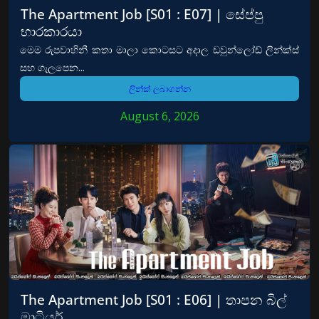
The Apartment Job [S01 : E07] | සේප්පු
භාරකාරයා
මෙම රුපවාහිනී කතා මාලා කොටසට අදාල ඩවුන්ලෝඩ් ලින්ක්ස්
සහ ගැලපෙන...
ලින්ක් ලබාගන්න
August 6, 2026
The Apartment Job [S01 : E06] | තාපන බිල්
මාටියර්