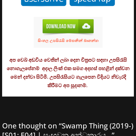
අප වෙබ් අඩවිය වෙතින් ලබා දෙන චිත්‍රපට සඳහා උපසිරැසි
නොගැලපේනම් අදාල ලිංක් එක සමග අදහස් පහළින් දක්වන
මෙන් දන්වා සිටිමි. උ
පසිරැසියට ගැලපෙන විදියට නිවැරදි
කිරීමට අප සූදානම්.
One thought on “
Swamp Thing (2019-)
[S01: E04] | සැඟවුන අන්ධකාරය…
”