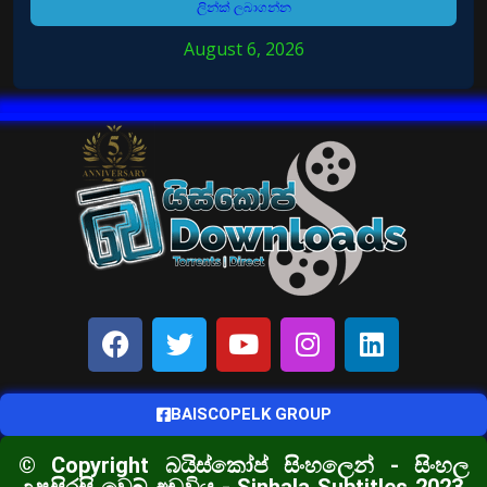
ලින්ක් ලබාගන්න
August 6, 2026
BAISCOPELK GROUP
© Copyright බයිස්කෝප් සිංහලෙන් - සිංහල
උපසිරසි වෙබ් අඩවිය - Sinhala Subtitles 2023,