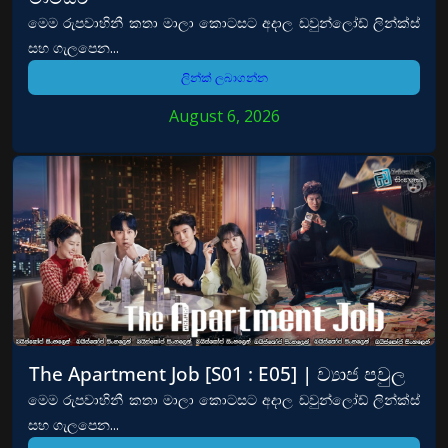
මෙම රුපවාහිනී කතා මාලා කොටසට අදාල ඩවුන්ලෝඩ් ලින්ක්ස්
සහ ගැලපෙන...
ලින්ක් ලබාගන්න
August 6, 2026
The Apartment Job [S01 : E05] | ව්‍යාජ පවුල
මෙම රුපවාහිනී කතා මාලා කොටසට අදාල ඩවුන්ලෝඩ් ලින්ක්ස්
සහ ගැලපෙන...