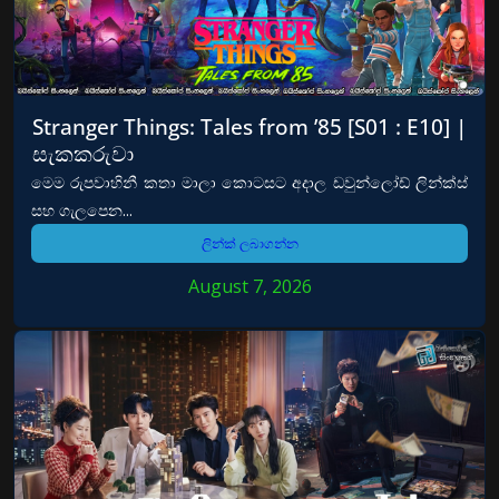
Stranger Things: Tales from ’85 [S01 : E10] |
සැකකරුවා
මෙම රුපවාහිනී කතා මාලා කොටසට අදාල ඩවුන්ලෝඩ් ලින්ක්ස්
සහ ගැලපෙන...
ලින්ක් ලබාගන්න
August 7, 2026