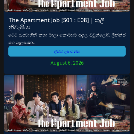
The Apartment Job [S01 : E08] | කුලී
නිවැසියා
මෙම රුපවාහිනී කතා මාලා කොටසට අදාල ඩවුන්ලෝඩ් ලින්ක්ස්
සහ ගැලපෙන...
ලින්ක් ලබාගන්න
August 6, 2026