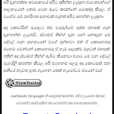
අපි දැනගත්තා. අවසානයේ අපිට දකින්න ලැබුනා එයා තමන්ගේ
පාලනයෙන් තොර වෙන අයට කරන්නේ මොකද්ද කියල. ඒ
වගේම යම් රහසිගත සභාවක් ගැනත් අපිට අහන්න ලැබුනා.
අද කොටසින් ඔයාලට තව වගුරුබිමේ ගුප්ත රහසක් ගැන
දැනගන්න ලැබේවි. ස්වාම්ප් තින්ග් දැන හෝ නොදැන මේ
දේවල් ගැන සහජයෙන් වගේ දන්නවා. එත් ඒ කොහොමද
එහෙම වෙන්නේ කොහොමද ඒ හැම දෙයක්ම ඔහුටත් රහසක්.
ඉතින් අද ස්වාම්ප් තින්ග් ඇබිට කියනවා එයාට මේ වන දේවල්
පැහැදිලි කරන්න කියල. අපි එහෙනම් බලමු අද කොටසත්. එන
සතියේ නැවත මුණ ගැහෙන තෙක් හැමෝටම ජයෙන් ජය!
හෑෂ් (hash) එක google හි සෙවුමක් කරන්න. එවිට ලැබෙන ඕනෑම
ටොරන්ට් අඩවියකින් එම ටොරන්ට් එක බාගත කරගන්න.