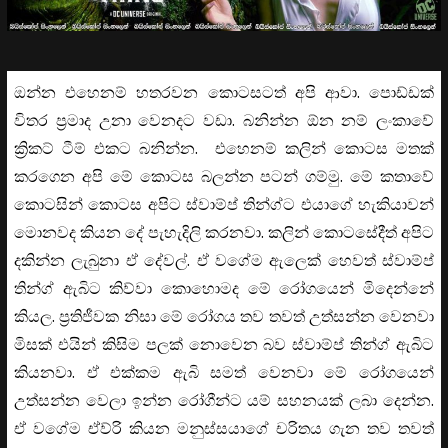
ඔන්න එහෙනම් හතරවන කොටසටත් අපි ආවා. පොඩ්ඩක්
විතර ප්‍රමාද උනා වෙනදට වඩා. බනින්න ඕන නම් ලංකාවේ
ක්‍රිකට් ටීම් එකට බනින්න. එහෙනම් කලින් කොටස මතක්
කරගෙන අපි මේ කොටස බලන්න පටන් ගම්මු. මේ කතාවේ
කොටසින් කොටස අපිට ස්වාම්ප් තින්ග්ට එයාගේ හැකියාවන්
මොනවද කියන දේ පැහැදිලි කරනවා. කලින් කොටසේදීත් අපිට
දකින්න ලැබුනා ඒ දේවල්. ඒ වගේම ඇලෙක් හෙවත් ස්වාම්ප්
තින්ග් ඇබිට කිව්වා කොහොමද මේ රෝගයෙන් මිදෙන්නේ
කියල. ප්‍රතිජීවක නිසා මේ රෝගය තව තවත් උත්සන්න වෙනවා
මිසක් එයින් කිසිම පලක් නොවෙන බව ස්වාම්ප් තින්ග් ඇබිට
කියනවා. ඒ එක්කම ඇබි සමත් වෙනවා මේ රෝගයෙන්
උත්සන්න වෙලා ඉන්න රෝගීන්ට යම් සහනයක් ලබා දෙන්න.
ඒ වගේම ඒව්රි කියන මනුස්සයාගේ චරිතය ගැන තව තවත්