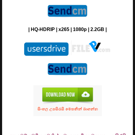
|
HQ
-H
DRIP
| x265 | 1080p | 2.2GB |