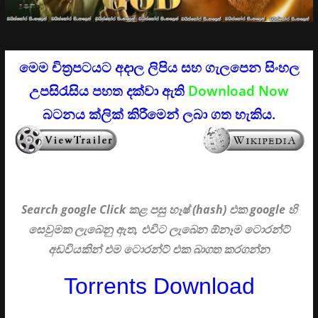
මෙම චිත්‍රපටයට අදාල ලිපිය සහ ගැලපෙන සිංහල
උපසිරැසිය පහත දක්වා ඇති
Download Now
බටනය ක්ලික් කිරීමෙන් ලබා ගත හැකිය.
Search google Click
කළ පසු හෑෂ් (hash) එක google හි
සෙවුමක ලැබෙනු ඇත, එවිට ලැබෙන ඕනෑම ටොරන්ට්
අඩවියකින් එම ටොරන්ට් එක බාගත කරගන්න
Torrents Download