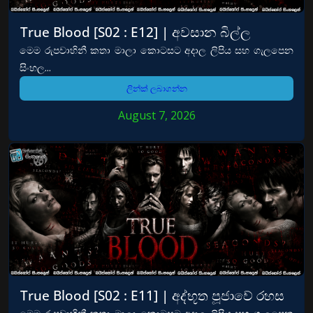
True Blood [S02 : E12] | අවසාන බිල්ල
මෙම රුපවාහිනී කතා මාලා කොටසට අදාල ලිපිය සහ ගැලපෙන
සිංහල...
ලින්ක් ලබාගන්න
August 7, 2026
True Blood [S02 : E11] | අද්භූත පූජාවේ රහස