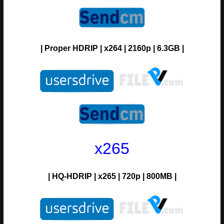
|
Proper
H
DRIP
| x264 | 2160p | 6.3GB |
x265
|
HQ
-H
DRIP
| x265 | 720p | 800MB |