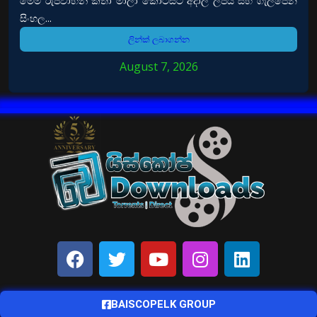
මෙම රුපවාහිනී කතා මාලා කොටසට අදාල ලිපිය සහ ගැලපෙන
සිංහල...
ලින්ක් ලබාගන්න
August 7, 2026
BAISCOPELK GROUP