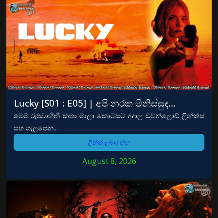
Lucky [S01 : E05] | අපි නරක මිනිස්සුද…
මෙම රුපවාහිනී කතා මාලා කොටසට අදාල ඩවුන්ලෝඩ් ලින්ක්ස්
සහ ගැලපෙන...
ලින්ක් ලබාගන්න
August 8, 2026