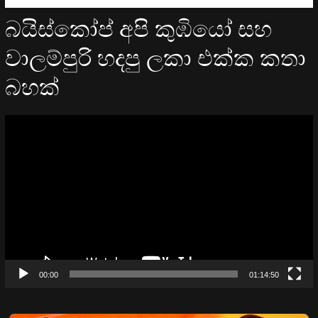
බයිස්කෝප් අපි කුඹියෝ සහ
වාලම්පුරි හදපු ලකා එක්ක කතා
බහක්
Video
Player
00:00
01:14:50