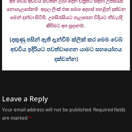
අප වෙබ් අඩවිය වෙතින් ලබා දෙන චිත්‍රපට සඳහා උපසිරැසි
නොගැලපේනම් අදාල ලිංක් එක සමග අදහස් පහළින් දක්වන
මෙන් දන්වා සිටිමි. උ
පසිරැසියට ගැලපෙන විදියට නිවැරදි
කිරීමට අප සූදානම්.
(දකුණු පසින් ඇති දැන්වීම් ක්ලික් කර මෙම වෙබ්
අඩවිය ඉදිරියට පවත්වාගෙන යාමට සහයෝගය
දක්වන්න)
Leave a Reply
Your email address will not be published.
Required fields
are marked
*