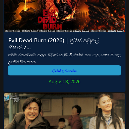
Evil Dead Burn (2026) | ප්‍රයිස් පවුලේ
භීෂණය…
මෙම චිත්‍රපටයට අදාල ඩවුන්ලෝඩ් ලින්ක්ස් සහ ගැලපෙන සිංහල
උපසිරැසිය පහත...
ලින්ක් ලබාගන්න
August 8, 2026