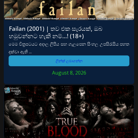
Failan (2001) | තව එක සැරයක්, ඔබ
හමුවන්නට හැකි නම්…! (18+)
මෙම චිත්‍රපටයට අදාල ලිපිය සහ ගැලපෙන සිංහල උපසිරැසිය පහත
දක්වා ඇති ...
ලින්ක් ලබාගන්න
August 8, 2026