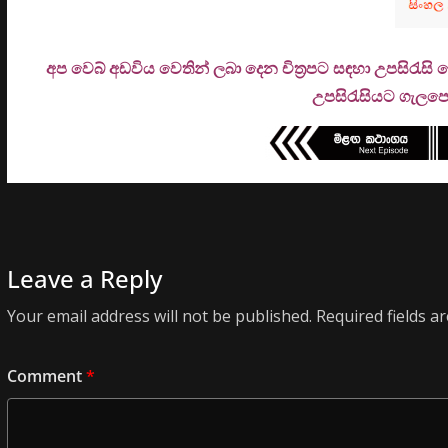
අප වෙබ් අඩවිය වෙතින් ලබා දෙන චිත්‍රපට සඳහා උපසිරැසි
උ
පසිරැසියට ගැලපෙන
Leave a Reply
Your email address will not be published.
Required fields 
Comment
*