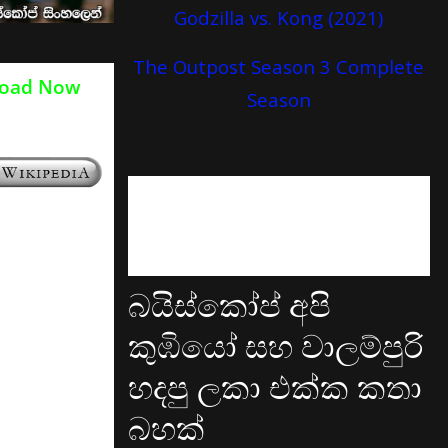
Godzilla vs. Kong (2021)
The Outpost Season 3 Complete
oad Now
Season
බයිස්කෝප් අපි
කුඹියෝ සහ වාලම්පුරි
හදපු ලකා එක්ක කතා
බහක්