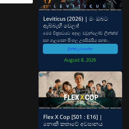
Leviticus (2026) | මං ඔබට
ඇබ්බැහි වෙලා!
මෙම චිත්‍රපටයට අදාල ඩවුන්ලෝඩ් ලින්ක්ස්
සහ ගැලපෙන සිංහල උපසිරැසිය පහත...
ලින්ක් ලබාගන්න
August 8, 2026
Flex X Cop [S01 : E16] |
නොකී කතාවේ අවසානය