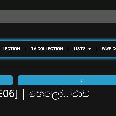
OLLECTION
TV COLLECTION
LISTS
WWE C
TV
E06] | හෙලෝ.. මාව