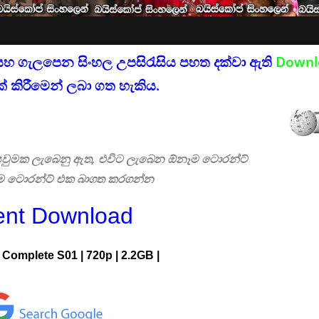
සහ ගැලපෙන සිංහල උපසිරැසිය පහත දක්වා ඇති
Downl
් කිරීමෙන් ලබා ගත හැකිය.
 සෙවුමක ලැබෙනු ඇත, එවිට ලැබෙන ඕනෑම ටොරන්ට්
එම ටොරන්ට් එක බාගත කරගන්න
ent Download
|
Complete
S01 | 720p | 2.2GB |