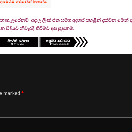
 නොගැලපේනම් අදාල ලිංක් එක සමග අදහස් පහළින් දක්වන මෙන් දන්
 විදියට නිවැරදි කිරීමට අප සූදානම්.
are marked
*