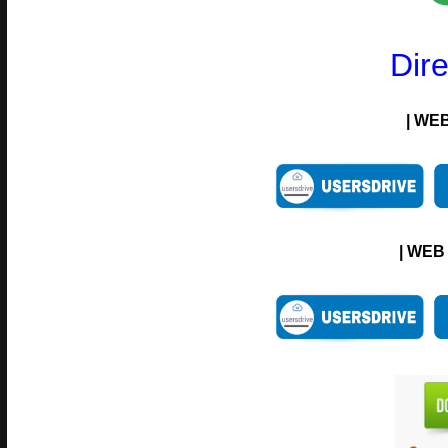
Dir
| WEB
| WEB 