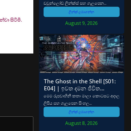
ඩවුන්ලෝඩ් ලින්ක්ස් සහ ගැලපෙන...
ලින්ක් ලබාගන්න
වා සිටිමි.
August 9, 2026
The Ghost in the Shell [S01:
E04] | ඉවත දමන ජීවිත…
මෙම රුපවාහිනී කතා මාලා කොටසට අදාල
ලිපිය සහ ගැලපෙන සිංහල...
ලින්ක් ලබාගන්න
August 8, 2026