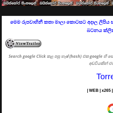
මෙම රුපවාහිනී කතා මාලා කොටසට අදාල ලිපිය 
බටනය ක්ලික
Search google Click
කළ පසු හෑෂ් (hash) එක google හි
අඩවියකින් 
Torr
| WEB | x265 