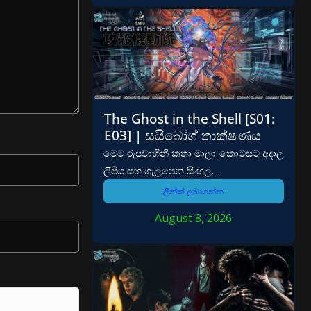
The Ghost in the Shell [S01:
E03] | සයිබෝග් තාක්ෂණය
මෙම රුපවාහිනී කතා මාලා කොටසට අදාල
ලිපිය සහ ගැලපෙන සිංහල...
ලින්ක් ලබාගන්න
August 8, 2026