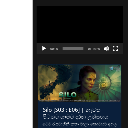
Video
Player
00:00
01:14:50
Silo [S03 : E06] | නැවත
පිටතට යාමට දරන උත්සහය
මෙම රුපවාහිනී කතා මාලා කොටසට අදාල