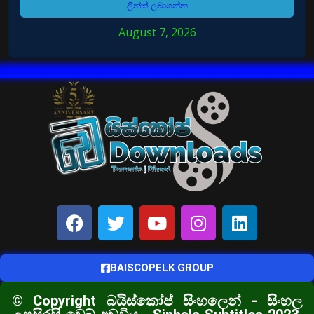
ලින්ක් ලබාගන්න
August 7, 2026
BAISCOPELK GROUP
© Copyright බයිස්කෝප් සිංහලෙන් - සිංහල