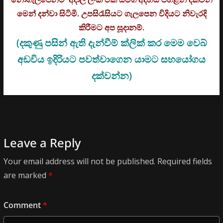
මෙන් දන්වා සිටිමි. උ
පසිරැසියට ගැලපෙන විදියට නිවැරදි
කිරීමට අප සූදානම්.
(දකුණු පසින් ඇති දැන්වීම් ක්ලික් කර මෙම වෙබ්
අඩවිය ඉදිරියට පවත්වාගෙන යාමට සහයෝගය
දක්වන්න)
Leave a Reply
Your email address will not be published.
Required fields
are marked
*
Comment
*