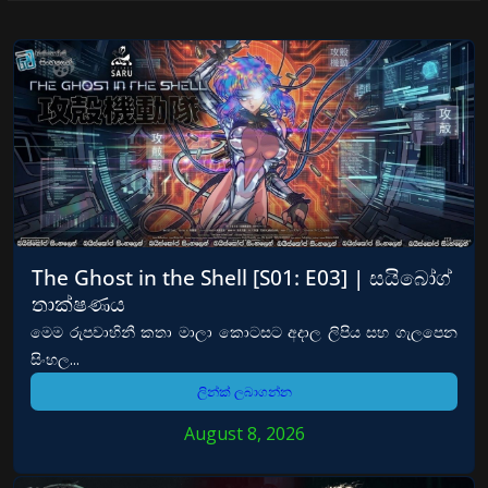
The Ghost in the Shell [S01: E03] | සයිබෝග්
තාක්ෂණය
මෙම රුපවාහිනී කතා මාලා කොටසට අදාල ලිපිය සහ ගැලපෙන
සිංහල...
ලින්ක් ලබාගන්න
August 8, 2026