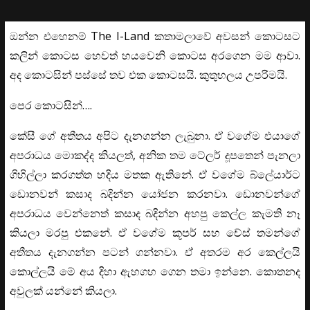
ඔන්න එහෙනම් The I-Land කතාමලාවේ අවසන් කොටසට
කලින් කොටස හෙවත් හයවෙනි කොටස අරගෙන මම ආවා.
අද කොටසින් පස්සේ තව එක කොටසයි. කුතුහලය උපරිමයි.
පෙර කොටසින්….
කේසී ගේ අතීතය අපිට දැනගන්න ලැබුනා. ඒ වගේම එයාගේ
අපරාධය මොකද්ද කියලත්, අනික තම ටේලර් දූපතෙන් පැනලා
ගිහිල්ලා කරගත්ත හදිය මතක ඇතිනේ. ඒ වගේම බ්ලේයාර්ට
ඩොනවන් කසාද බදින්න යෝජන කරනවා. ඩොනවන්ගේ
අපරාධය වෙන්නෙත් කසාද බදින්න අහපු කෙල්ල කැමති නෑ
කියලා මරපු එකනේ. ඒ වගේම කූපර් සහ චේස් තමන්ගේ
අතීතය දැනගන්න පටන් ගන්නවා. ඒ අතරම අර කෙල්ලයි
කොල්ලයි මේ අය දිහා ඇහගහ ගෙන තමා ඉන්නෙ. කොතනද
අවුලක් යන්නේ කියලා.