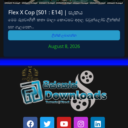
Flex X Cop [S01 : E14] | සැකය
මෙම රුපවාහිනී කතා මාලා කොටසට අදාල ඩවුන්ලෝඩ් ලින්ක්ස්
සහ ගැලපෙන...
ලින්ක් ලබාගන්න
August 8, 2026