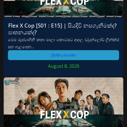
Flex X Cop [S01 : E15] | සියදිවි නසගැනීමක්ද?
ඝාතනයක්ද?
මෙම රුපවාහිනී කතා මාලා කොටසට අදාල ඩවුන්ලෝඩ් ලින්ක්ස්
සහ ගැලපෙන...
ලින්ක් ලබාගන්න
August 8, 2026