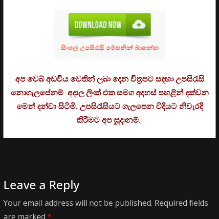
අප වෙබ් අඩවිය වෙතින් ලබා දෙන චිත්‍රපට සඳහා උපසිරැසි
නොගැලපේනම් අදාල ලිංක් එක සමග අදහස් පහළින් දක්වන
මෙන් දන්වා සිටිමි. උ
පසිරැසියට ගැලපෙන විදියට නිවැරදි
කිරීමට අප සූදානම්.
Leave a Reply
Your email address will not be published.
Required fields
are marked
*