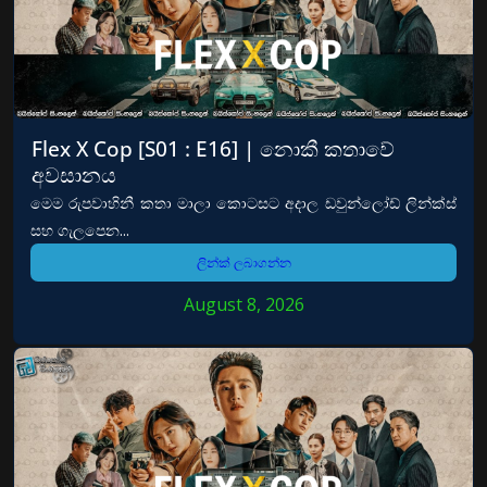
Flex X Cop [S01 : E16] | නොකී කතාවේ
අවසානය
මෙම රුපවාහිනී කතා මාලා කොටසට අදාල ඩවුන්ලෝඩ් ලින්ක්ස්
සහ ගැලපෙන...
ලින්ක් ලබාගන්න
August 8, 2026