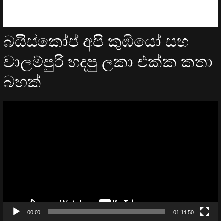
බයිස්කෝප් අපි කුඹියෝ සහ
වාලම්පුරි හදපු ලකා එක්ක කතා
බහක්
Video
Player
00:00
01:14:50