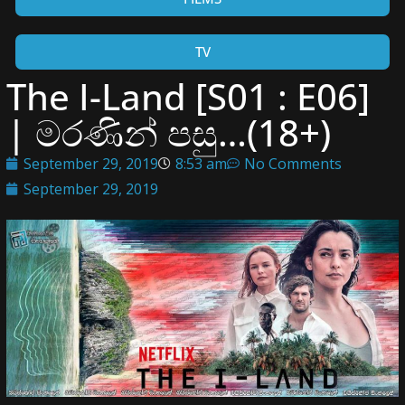
TV
The I-Land [S01 : E06]
| මරණින් පසු…(18+)
September 29, 2019
8:53 am
No Comments
September 29, 2019