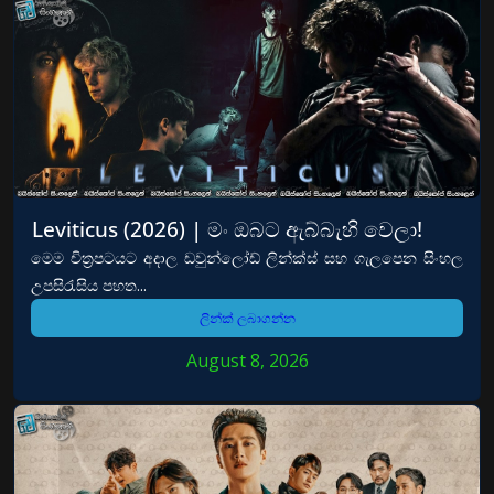
Leviticus (2026) | මං ඔබට ඇබ්බැහි වෙලා!
මෙම චිත්‍රපටයට අදාල ඩවුන්ලෝඩ් ලින්ක්ස් සහ ගැලපෙන සිංහල
උපසිරැසිය පහත...
ලින්ක් ලබාගන්න
August 8, 2026