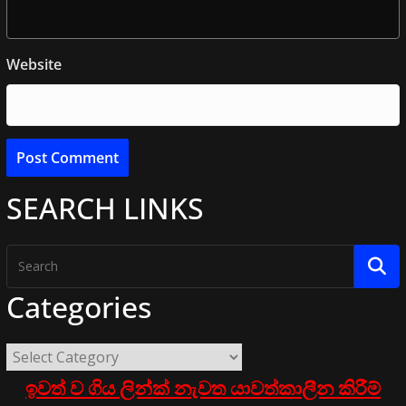
Website
SEARCH LINKS
Categories
ඉවත් ව ගිය ලින්ක් නැවත යාවත්කාලීන කිරීම්