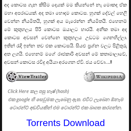
අද කොටස ගැන කිසිම දෙයක් මම කියන්නේ නෑ මොකද ඒක
මහා අපරාධයක්. අද තමා හොදම කොටස. හුගක් දේවල් හෙලි
වෙන්න නියමිතයි, හුගක් අය මැරෙන්න නියමිතයි. එහෙනම්
මේ කුතුහලය පිරි කොටස ඔයාලට භාරයි. අනික තමා අද
කොටස අවසන් වෙන්නෙ කුතුහලය උඩටම ගෙනහිල්ලා.
ඉතින් රැදි ඉන්න තව එක කොටසයි. සියළු ප්‍රශ්න වලට පිළිතුරු
අත ලගයි. එහෙනම් මගේ රාජකාරි අවසන් මේ කතාමාලාවේ,
අවසන් කොටස රවිදු අයියා අරගෙන ඒවි. ජය වේවා…..!!
Click Here කල පසු හෑෂ් (hash)
එක google හි සෙවුමක ලැබෙනු ඇත. එවිට ලැබෙන ඕනෑම
ටොරන්ට් අඩවියකින් එම ටොරන්ට් එක බාගත කරගන්න.
Torrents Download