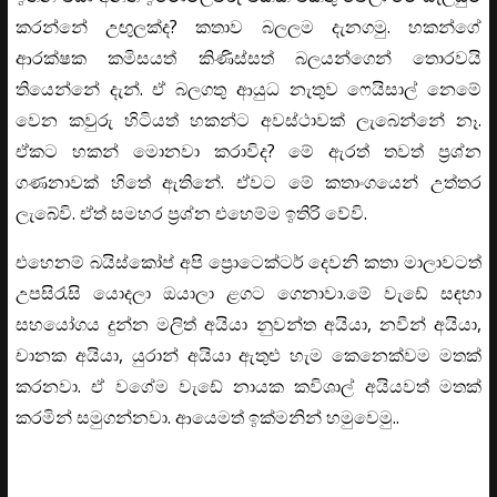
කරන්නේ උඟුලක්ද? කතාව බලලම දැනගමු. හකන්ගේ
ආරක්ෂක කමිසයත් කිණිස්සත් බලයන්ගෙන් තොරවයි
තියෙන්නේ දැන්. ඒ බලගතු ආයුධ නැතුව ෆෙයිසාල් නෙමේ
වෙන කවුරු හිටියත් හකන්ට අවස්ථාවක් ලැබෙන්නේ නෑ.
ඒකට හකන් මොනවා කරාවිද? මේ ඇරත් තවත් ප්‍රශ්න
ගණනාවක් හිතේ ඇතිනේ. ඒවට මේ කතාංගයෙන් උත්තර
ලැබේවි. ඒත් සමහර ප්‍රශ්න එහෙම්ම ඉතිරි වේවි.
එහෙනම් බයිස්කෝප් අපි ප්‍රොටෙක්ටර් දෙවනි කතා මාලාවටත්
උපසිරැසි යොදලා ඔයාලා ළගට ගෙනාවා.මේ වැඩේ සඳහා
සහයෝගය දුන්න මලිත් අයියා නුවන්ත අයියා, නවීන් අයියා,
චානක අයියා, යුරාන් අයියා ඇතුළු හැම කෙනෙක්වම මතක්
කරනවා. ඒ වගේම වැඩේ නායක කවිශාල් අයියවත් මතක්
කරමින් සමුගන්නවා. ආයෙමත් ඉක්මනින් හමුවෙමු..