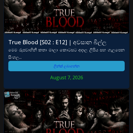
True Blood [S02 : E12] | අවසාන බිල්ල
මෙම රුපවාහිනී කතා මාලා කොටසට අදාල ලිපිය සහ ගැලපෙන
සිංහල...
ලින්ක් ලබාගන්න
August 7, 2026