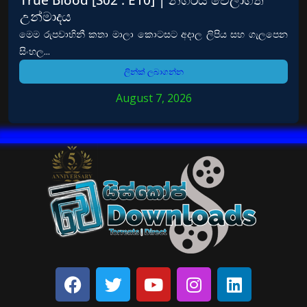
උන්මාදය
මෙම රුපවාහිනී කතා මාලා කොටසට අදාල ලිපිය සහ ගැලපෙන
සිංහල...
ලින්ක් ලබාගන්න
August 7, 2026