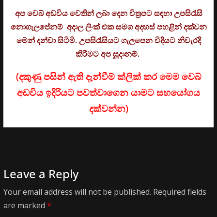
අප වෙබ් අඩවිය වෙතින් ලබා දෙන චිත්‍රපට සඳහා උපසිරැසි
නොගැලපේනම් අදාල ලිංක් එක සමග අදහස් පහළින් දක්වන
මෙන් දන්වා සිටිමි. උ
පසිරැසියට ගැලපෙන විදියට නිවැරදි
කිරීමට අප සූදානම්.
(දකුණු පසින් ඇති දැන්වීම් ක්ලික් කර මෙම වෙබ්
අඩවිය ඉදිරියට පවත්වාගෙන යාමට සහයෝගය
දක්වන්න)
Leave a Reply
Your email address will not be published.
Required fields
are marked
*