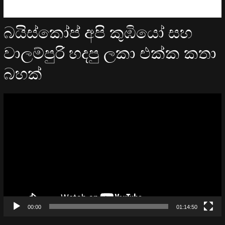
බයිස්කෝප් අපි කුඹියෝ සහ
වාලම්පුරි හදපු ලකා එක්ක කතා
බහක්
Video
Player
00:00
01:14:50