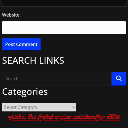
Website
SEARCH LINKS
Categories
ඉවත් ව ගිය ලින්ක් නැවත යාවත්කාලීන කිරීම්