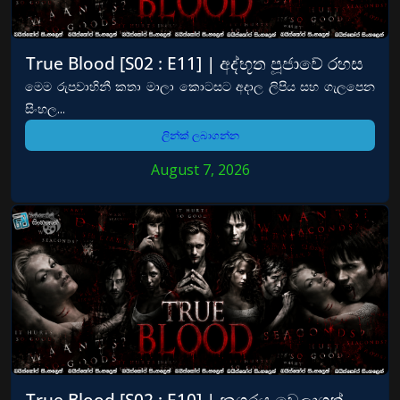
True Blood [S02 : E11] | අද්භූත පූජාවේ රහස
මෙම රුපවාහිනී කතා මාලා කොටසට අදාල ලිපිය සහ ගැලපෙන
සිංහල...
ලින්ක් ලබාගන්න
August 7, 2026
True Blood [S02 : E10] | නගරය වෙලාගත්