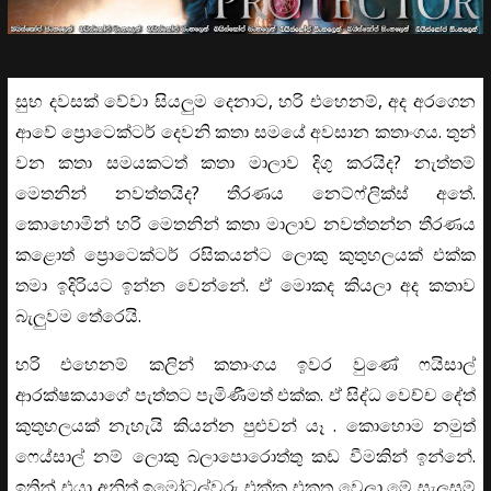
සුභ දවසක් වේවා සියලුම දෙනාට, හරි එහෙනම්, අද අරගෙන
ආවේ ප්‍රොටෙක්ටර් දෙවනි කතා සමයේ අවසාන කතාංගය. තුන්
වන කතා සමයකටත් කතා මාලාව දිගු කරයිද? නැත්තම්
මෙතනින් නවත්තයිද? තීරණය නෙට්ෆ්ලික්ස් අතේ.
කොහොමින් හරි මෙතනින් කතා මාලාව නවත්තන්න තීරණය
කළොත් ප්‍රොටෙක්ටර් රසිකයන්ට ලොකු කුතුහලයක් එක්ක
තමා ඉදිරියට ඉන්න වෙන්නේ. ඒ මොකද කියලා අද කතාව
බැලුවම තේරෙයි.
හරි එහෙනම් කලින් කතාංගය ඉවර වුණේ ෆයිසාල්
ආරක්ෂකයාගේ පැත්තට පැමිණීමත් එක්ක. ඒ සිද්ධ වෙච්ච දේත්
කුතුහලයක් නැහැයි කියන්න පුළුවන් යෑ . කොහොම නමුත්
ෆෙය්සාල් නම් ලොකු බලාපොරොත්තු කඩ වීමකින් ඉන්නේ.
ඉතින් එයා අනිත් ඉමෝටල්වරු එක්ක එකතු වෙලා මේ සැලසුම්