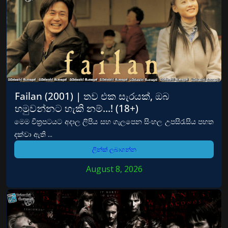
Failan (2001) | තව එක සැරයක්, ඔබ
හමුවන්නට හැකි නම්…! (18+)
මෙම චිත්‍රපටයට අදාල ලිපිය සහ ගැලපෙන සිංහල උපසිරැසිය පහත
දක්වා ඇති ...
ලින්ක් ලබාගන්න
August 8, 2026