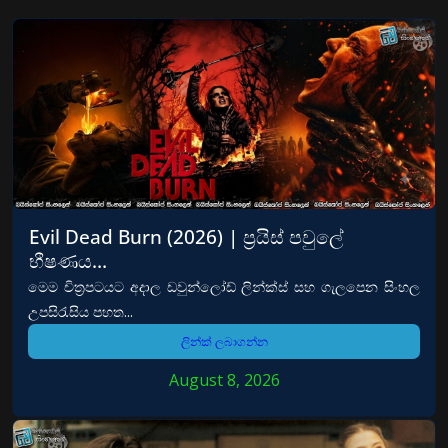
Evil Dead Burn (2026) | ප්‍රයිස් පවුලේ
භීෂණය…
මෙම චිත්‍රපටයට අදාල ඩවුන්ලෝඩ් ලින්ක්ස් සහ ගැලපෙන සිංහල
උපසිරැසිය පහත...
ලින්ක් ලබාගන්න
August 8, 2026