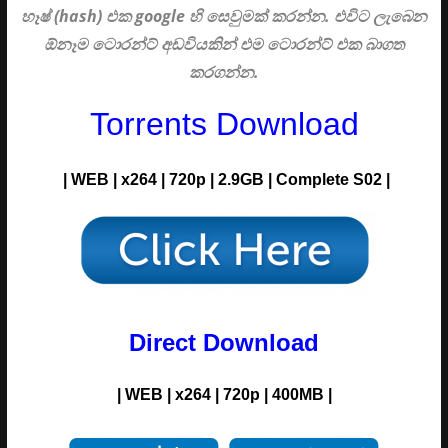
හෑෂ් (hash) එක google හි සෙවුමක් කරන්න. එවිට ලැබෙන
ඕනෑම ටොරන්ට් අඩවියකින් එම ටොරන්ට් එක බාගත
කරගන්න.
Torrents Download
| WEB | x264 | 720p | 2.9GB | Complete S02 |
Direct Download
| WEB | x264 | 720p | 400MB |