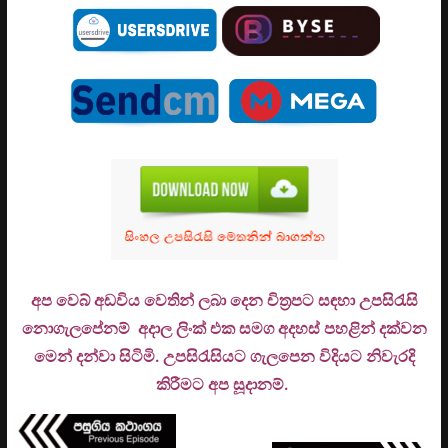
අප වෙබ් අඩවිය වෙතින් ලබා දෙන චිත්‍රපට සඳහා උපසිරැසි
නොගැලපේනම් අදාල ලිංක් එක සමග අදහස් පහළින් දක්වන
මෙන් දන්වා සිටිමි. උ
පසිරැසියට ගැලපෙන විදියට නිවැරදි
කිරීමට අප සූදානම්.