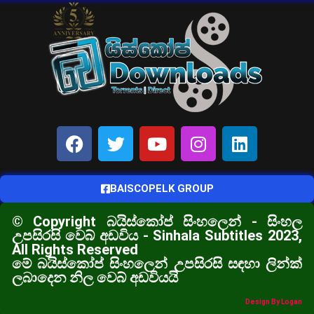
BAISCOPELK GROUP
© Copyright බයිස්කෝප් සිංහලෙන් - සිංහල
උපසිරසි වෙබ් අඩවිය - Sinhala Subtitles 2023,
All Rights Reserved
මේ බයිස්කෝප් සිංහලෙන් උපසිරසි සඳහා ලින්ක්
ලබාදෙන නිල වෙබ් අඩවියයි
Design By Logan