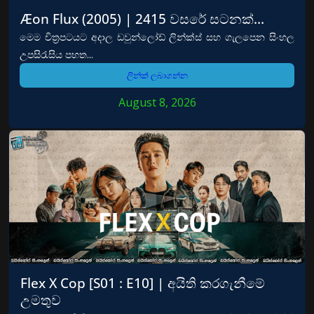
Æon Flux (2005) | 2415 වසරේ සටනක්…
මෙම චිත්‍රපටයට අදාල ඩවුන්ලෝඩ් ලින්ක්ස් සහ ගැලපෙන සිංහල
උපසිරැසිය පහත...
ලින්ක් ලබාගන්න
August 8, 2026
Flex X Cop [S01 : E10] | අයිති කරගැනීමේ
උමතුව