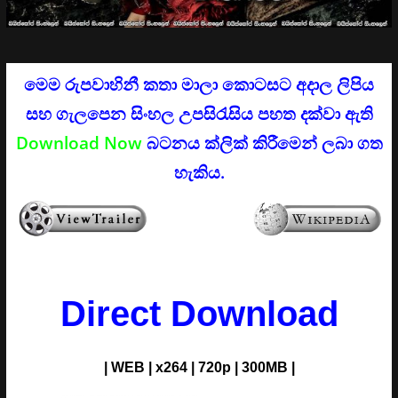
මෙම රුපවාහිනී කතා මාලා කොටසට අදාල ලිපිය
සහ ගැලපෙන සිංහල උපසිරැසිය පහත දක්වා ඇති
Download Now
බටනය ක්ලික් කිරීමෙන් ලබා ගත
හැකිය.
Direct Download
| WEB | x264 | 720p | 300MB |