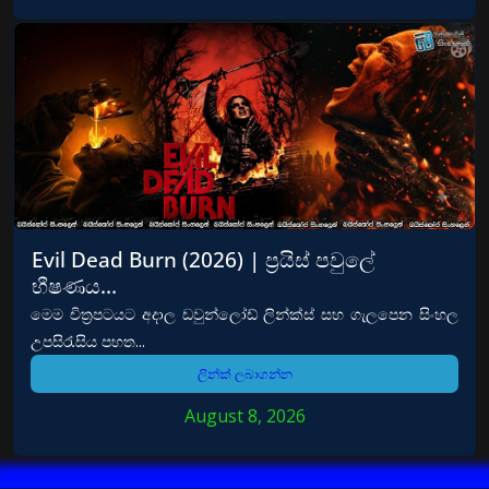
Evil Dead Burn (2026) | ප්‍රයිස් පවුලේ
භීෂණය…
මෙම චිත්‍රපටයට අදාල ඩවුන්ලෝඩ් ලින්ක්ස් සහ ගැලපෙන සිංහල
උපසිරැසිය පහත...
ලින්ක් ලබාගන්න
August 8, 2026