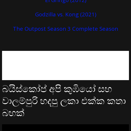
Godzilla vs. Kong (2021)
The Outpost Season 3 Complete Season
බයිස්කෝප් අපි කුඹියෝ සහ
වාලම්පුරි හදපු ලකා එක්ක කතා
බහක්
Video