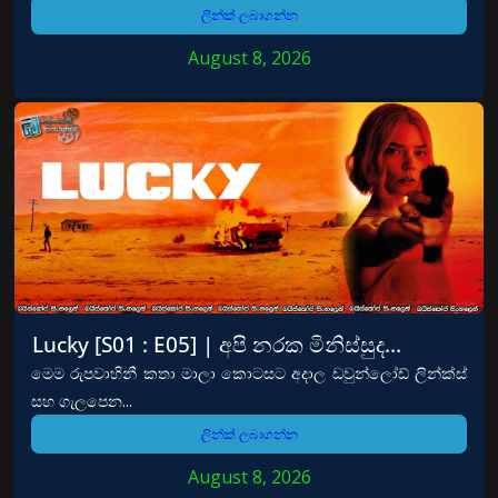
ලින්ක් ලබාගන්න
August 8, 2026
Lucky [S01 : E05] | අපි නරක මිනිස්සුද…
මෙම රුපවාහිනී කතා මාලා කොටසට අදාල ඩවුන්ලෝඩ් ලින්ක්ස්
සහ ගැලපෙන...
ලින්ක් ලබාගන්න
August 8, 2026