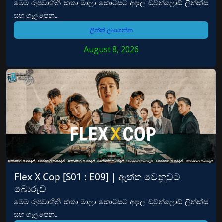
මෙම රුපවාහිනී කතා මාලා කොටසට අදාල ඩවුන්ලෝඩ් ලින්ක්ස්
සහ ගැලපෙන...
ලින්ක් ලබාගන්න
August 8, 2026
Flex X Cop [S01 : E09] | ඇත්ත වෙනුවට
බොරුව
මෙම රුපවාහිනී කතා මාලා කොටසට අදාල ඩවුන්ලෝඩ් ලින්ක්ස්
සහ ගැලපෙන...