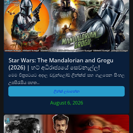
Star Wars: The Mandalorian and Grogu
(2026) | හට් අධිරාජ්‍යයේ සෙවනැල්ල!
මෙම චිත්‍රපටයට අදාල ඩවුන්ලෝඩ් ලින්ක්ස් සහ ගැලපෙන සිංහල
උපසිරැසිය පහත...
ලින්ක් ලබාගන්න
August 6, 2026