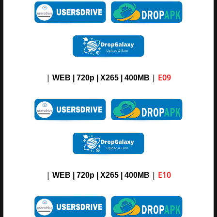
|
|
E09
WEB | 720p | X265 |
4
00M
B
|
|
E10
WEB | 720p | X265 |
4
00M
B