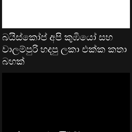
බයිස්කෝප් අපි කුඹියෝ සහ
වාලම්පුරි හදපු ලකා එක්ක කතා
බහක්
Video
Player