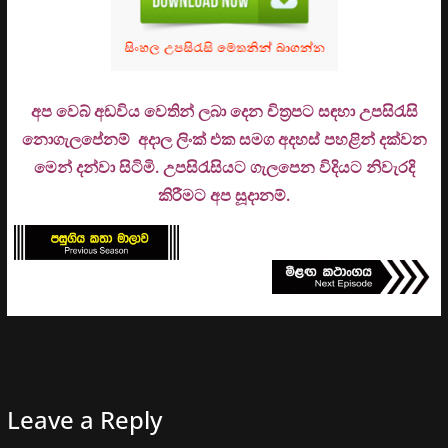
අප වෙබ් අඩවිය වෙතින් ලබා දෙන චිත්‍රපට සඳහා උපසිරැසි
නොගැලපේනම් අදාල ලිංක් එක සමග අදහස් පහළින් දක්වන
මෙන් දන්වා සිටිමි. උ
පසිරැසියට ගැලපෙන විදියට නිවැරදි
කිරීමට අප සූදානම්.
Leave a Reply