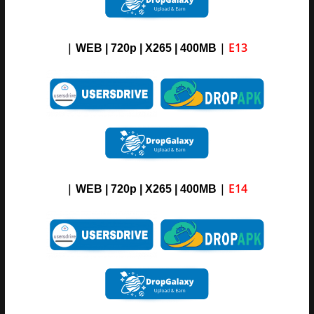
|
|
E13
WEB | 720p | X265 |
4
00M
B
|
|
E14
WEB | 720p | X265 |
4
00M
B