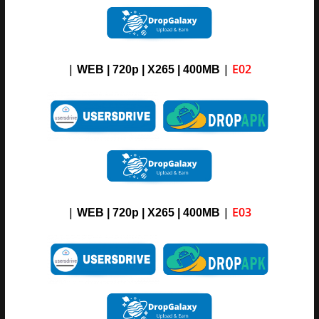
|
|
E02
WEB | 720p | X265 |
4
00M
B
|
|
E03
WEB | 720p | X265 |
4
00M
B