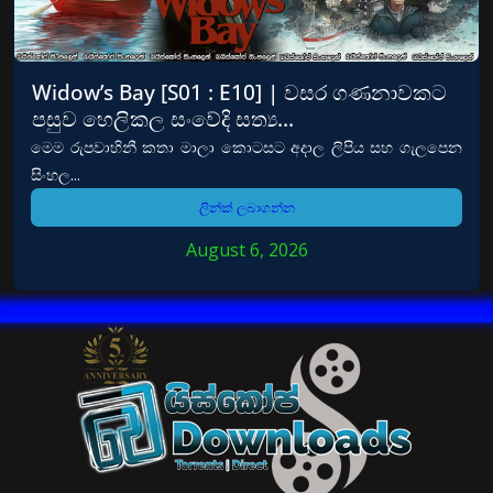
Widow’s Bay [S01 : E10] | වසර ගණනාවකට
පසුව හෙලිකල සංවේදි සත්‍ය…
මෙම රුපවාහිනී කතා මාලා කොටසට අදාල ලිපිය සහ ගැලපෙන
සිංහල...
ලින්ක් ලබාගන්න
August 6, 2026