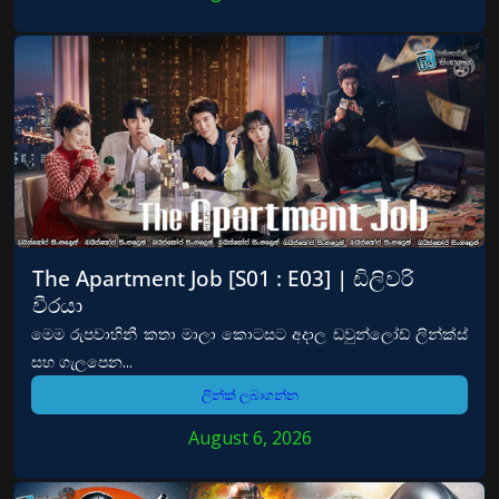
The Apartment Job [S01 : E03] | ඩිලිවරි
වීරයා
මෙම රුපවාහිනී කතා මාලා කොටසට අදාල ඩවුන්ලෝඩ් ලින්ක්ස්
සහ ගැලපෙන...
ලින්ක් ලබාගන්න
August 6, 2026