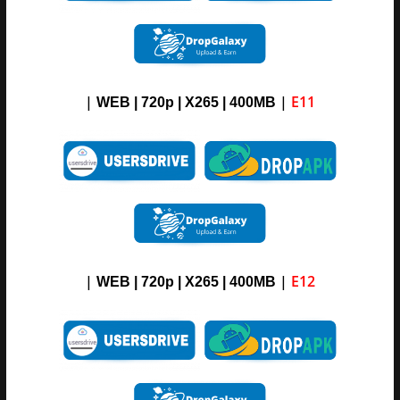
|
|
E11
WEB | 720p | X265 |
4
00M
B
|
|
E12
WEB | 720p | X265 |
4
00M
B