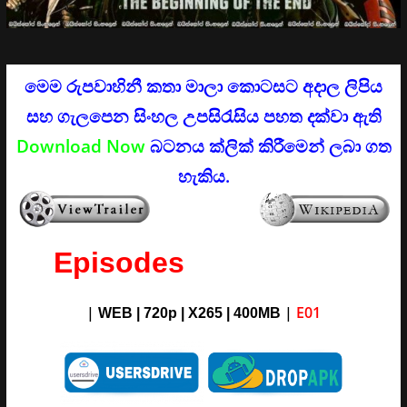
මෙම රුපවාහිනී කතා මාලා කොටසට අදාල ලිපිය
සහ ගැලපෙන සිංහල උපසිරැසිය පහත දක්වා ඇති
Download Now
බටනය ක්ලික් කිරීමෙන් ලබා ගත
හැකිය.
Episodes
|
|
E01
WEB | 720p | X265 |
400M
B