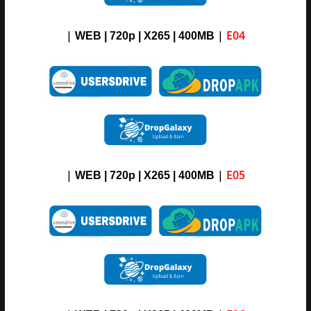
|
|
E04
WEB | 720p | X265 |
4
00M
B
|
|
E05
WEB | 720p | X265 |
4
00M
B