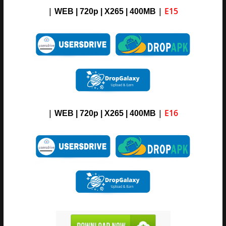
|
|
E15
WEB | 720p | X265 |
4
00M
B
|
|
E16
WEB | 720p | X265 |
4
00M
B