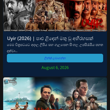
Uyir (2026) | පාළු ළිඳෙන් මතු වූ අභිරහසක්
මෙම චිත්‍රපටයට අදාල ලිපිය සහ ගැලපෙන සිංහල උපසිරැසිය පහත
දක්වා...
ලින්ක් ලබාගන්න
August 6, 2026