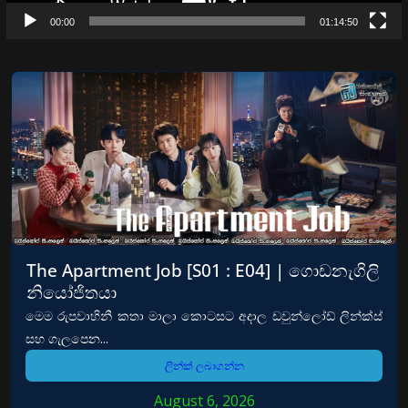
00:00
01:14:50
The Apartment Job [S01 : E04] | ගොඩනැගිලි
නියෝජිතයා
මෙම රුපවාහිනී කතා මාලා කොටසට අදාල ඩවුන්ලෝඩ් ලින්ක්ස්
සහ ගැලපෙන...
ලින්ක් ලබාගන්න
August 6, 2026