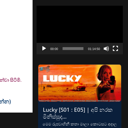
Video
Player
00:00
01:14:50
වා සිටිමි.
වන්න)
Lucky [S01 : E05] | අපි නරක
මිනිස්සුද…
මෙම රුපවාහිනී කතා මාලා කොටසට අදාල