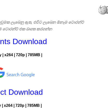
 සෙවුමක ලැබෙනු ඇත, එවිට ලැබෙන ඕනෑම ටොරන්ට්
එම ටොරන්ට් එක බාගත කරගන්න
ents Download
y
|
x264
|
720p
|
785MB |
ect Download
y
|
x264
|
720p
|
785MB |