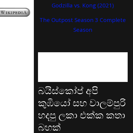
Godzilla vs. Kong (2021)
The Outpost Season 3 Complete
Season
බයිස්කෝප් අපි
කුඹියෝ සහ වාලම්පුරි
හදපු ලකා එක්ක කතා
බහක්