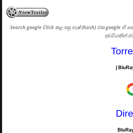
Search google Click
කළ පසු හෑෂ් (hash) එක google හි
අඩවියකින් 
Torr
|
BluRa
Dir
BluRa