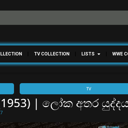
OLLECTION
TV COLLECTION
LISTS
WWE C
TV
(1953) | ලෝක අතර යුද්ද
17