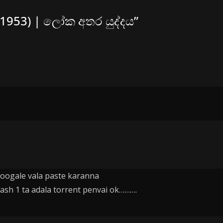
(1953) | ලෝක අතර යුද්දය
”
googale vala paste karanna
hash 1 ta adala torrent penvai ok……….