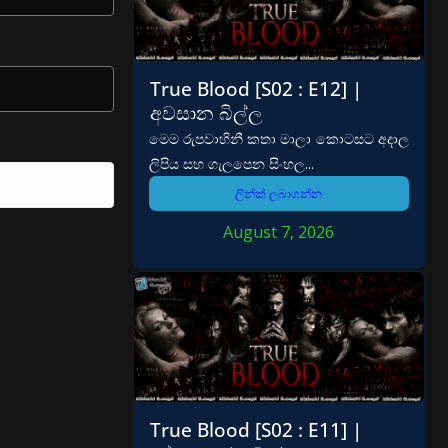
True Blood [S02 : E12] |
අවසාන බිල්ල
මෙම රුපවාහිනී කතා මාලා කොටසට අදාල
ලිපිය සහ ගැලපෙන සිංහල...
ලින්ක් ලබාගන්න
August 7, 2026
True Blood [S02 : E11] |