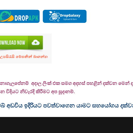
 නොගැලපේනම් අදාල ලිංක් එක සමග අදහස් පහළින් දක්වන මෙන් දන්
 විදියට නිවැරදි කිරීමට අප සූදානම්.
ම වෙබ් අඩවිය ඉදිරියට පවත්වාගෙන යාමට සහයෝගය දක්