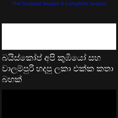
The Outpost Season 3 Complete Season
බයිස්කෝප් අපි කුඹියෝ සහ
වාලම්පුරි හදපු ලකා එක්ක කතා
බහක්
Video
Player