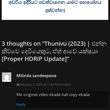
අඩවිය ඉදිරියට පවත්වාගෙන යාමට සහයෝගය
දක්වන්න)
3 thoughts on “
Thunivu (2023) | එන්න
කිව්වෙ දෙවියෙකුට, ඒත් ආවේ යක්ෂයා
[Proper HDRIP Update]
”
Milinda sandeepana
February 3, 2023 at 17:51
Permalink
Me original video ekada hall copy ekada
Reply