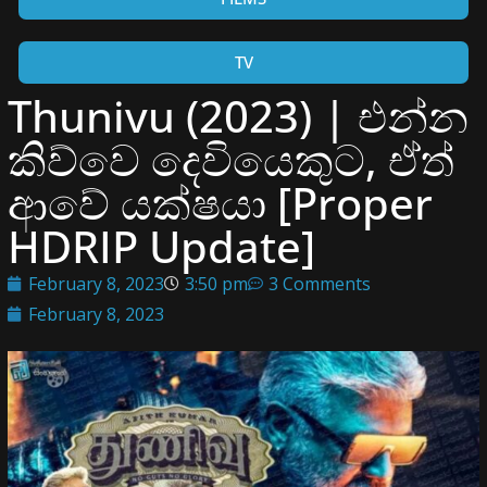
TV
Thunivu (2023) | එන්න
කිව්වෙ දෙවියෙකුට, ඒත්
ආවේ යක්ෂයා [Proper
HDRIP Update]
February 8, 2023
3:50 pm
3 Comments
February 8, 2023