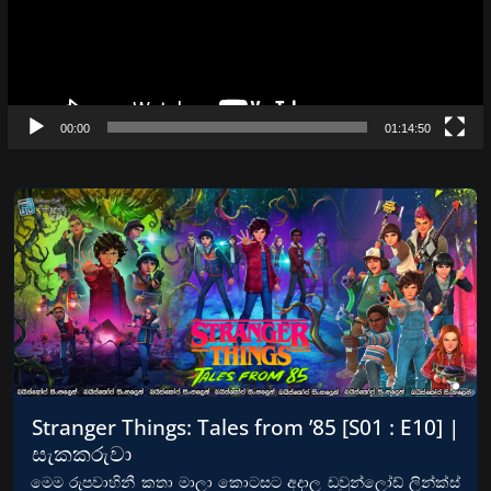
00:00
01:14:50
Stranger Things: Tales from ’85 [S01 : E10] |
සැකකරුවා
මෙම රුපවාහිනී කතා මාලා කොටසට අදාල ඩවුන්ලෝඩ් ලින්ක්ස්