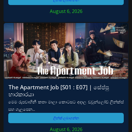
August 6, 2026
The Apartment Job [S01 : E07] | සේප්පු
භාරකාරයා
මෙම රුපවාහිනී කතා මාලා කොටසට අදාල ඩවුන්ලෝඩ් ලින්ක්ස්
සහ ගැලපෙන...
ලින්ක් ලබාගන්න
August 6, 2026