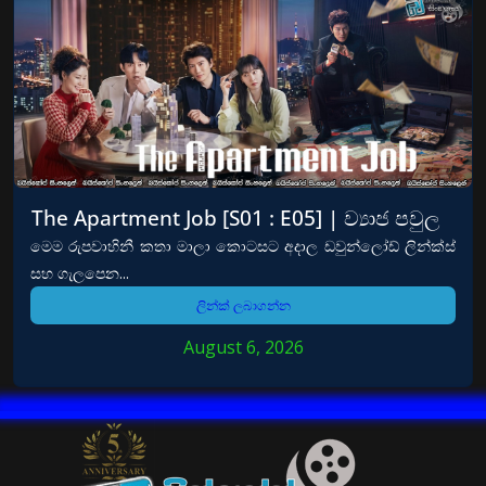
The Apartment Job [S01 : E05] | ව්‍යාජ පවුල
මෙම රුපවාහිනී කතා මාලා කොටසට අදාල ඩවුන්ලෝඩ් ලින්ක්ස්
සහ ගැලපෙන...
ලින්ක් ලබාගන්න
August 6, 2026