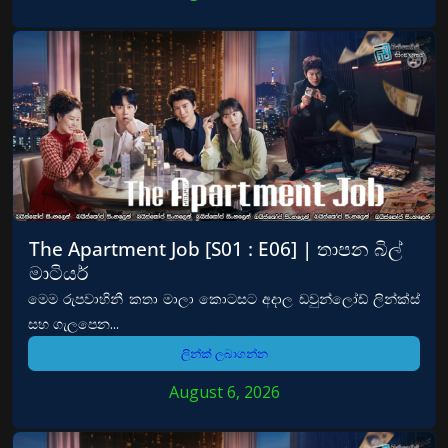
The Apartment Job [S01 : E06] | තාපන බිල්
මාටියර්
මෙම රුපවාහිනී කතා මාලා කොටසට අදාල ඩවුන්ලෝඩ් ලින්ක්ස්
සහ ගැලපෙන...
ලින්ක් ලබාගන්න
August 6, 2026