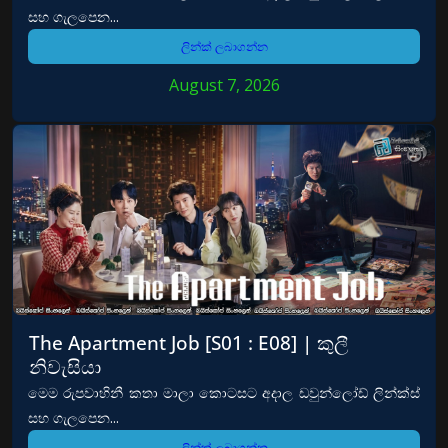
සහ ගැලපෙන...
ලින්ක් ලබාගන්න
August 7, 2026
The Apartment Job [S01 : E08] | කුලී
නිවැසියා
මෙම රුපවාහිනී කතා මාලා කොටසට අදාල ඩවුන්ලෝඩ් ලින්ක්ස්
සහ ගැලපෙන...
ලින්ක් ලබාගන්න