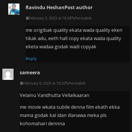
Ravindu Heshan
Post author
February 3, 2023 at 18:38
Permalink
me origibak quality ekata wada quality eken
tikak adu, eeth hall copy ekata wada quality
eketa wadaa godak wadi copyak
Reply
sameera
February 9, 2023 at 10:20
Permalink
Velainu Vandhutta Vellaikaaran
me movie wkata subile denna film ekath ekka
mama godak kal idan illanawa meka pls
kohomahari dennna