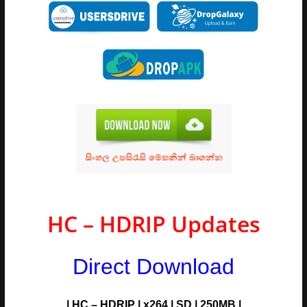
HC – HDRIP Updates
Direct Download
| HC – HDRIP | x264 | SD | 250MB |