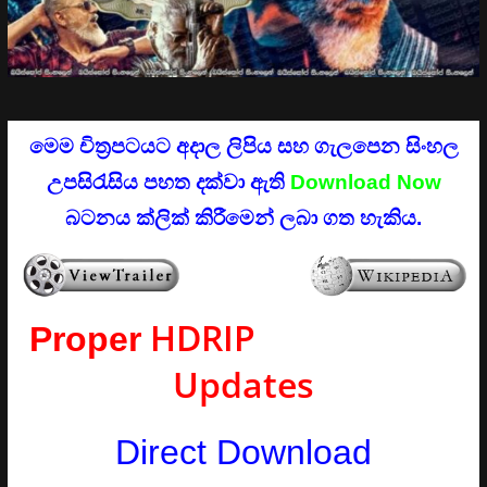
මෙම චිත්‍රපටයට අදාල ලිපිය සහ ගැලපෙන සිංහල
උපසිරැසිය පහත දක්වා ඇති
Download Now
බටනය ක්ලික් කිරීමෙන් ලබා ගත හැකිය.
HDRIP
Proper
Updates
Direct Download