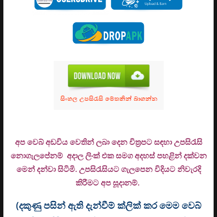
අප වෙබ් අඩවිය වෙතින් ලබා දෙන චිත්‍රපට සඳහා උපසිරැසි
නොගැලපේනම් අදාල ලිංක් එක සමග අදහස් පහළින් දක්වන
මෙන් දන්වා සිටිමි. උ
පසිරැසියට ගැලපෙන විදියට නිවැරදි
කිරීමට අප සූදානම්.
(දකුණු පසින් ඇති දැන්වීම් ක්ලික් කර මෙම වෙබ්