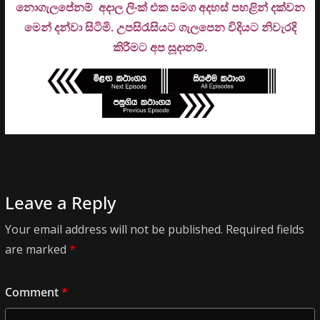
නොගැලපේනම් අදාල ලිංක් එක සමග අදහස් පහළින් දක්වන
මෙන් දන්වා සිටිමි. උ
පසිරැසියට ගැලපෙන විදියට නිවැරදි
කිරීමට අප සූදානම්.
Leave a Reply
Your email address will not be published.
Required fields
are marked
*
Comment
*