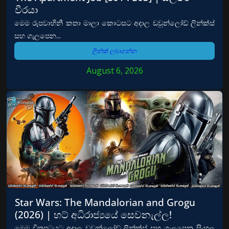
වීරයා
මෙම රුපවාහිනී කතා මාලා කොටසට අදාල ඩවුන්ලෝඩ් ලින්ක්ස්
සහ ගැලපෙන...
ලින්ක් ලබාගන්න
August 6, 2026
Star Wars: The Mandalorian and Grogu
(2026) | හට් අධිරාජ්‍යයේ සෙවනැල්ල!
මෙම චිත්‍රපටයට අදාල ඩවුන්ලෝඩ් ලින්ක්ස් සහ ගැලපෙන සිංහල