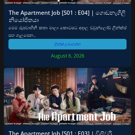
The Apartment Job [S01 : E04] | ගොඩනැගිලි
නියෝජිතයා
මෙම රුපවාහිනී කතා මාලා කොටසට අදාල ඩවුන්ලෝඩ් ලින්ක්ස්
සහ ගැලපෙන...
ලින්ක් ලබාගන්න
August 6, 2026
The Apartment Job [S01 : E03] | ඩිලිවරි