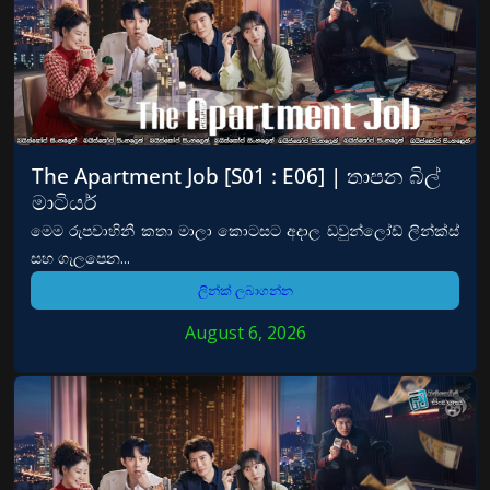
The Apartment Job [S01 : E06] | තාපන බිල්
මාටියර්
මෙම රුපවාහිනී කතා මාලා කොටසට අදාල ඩවුන්ලෝඩ් ලින්ක්ස්
සහ ගැලපෙන...
ලින්ක් ලබාගන්න
August 6, 2026