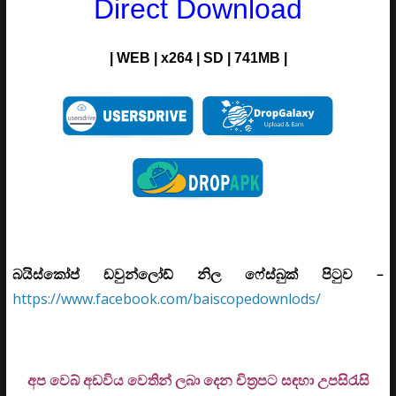
Direct Download
| WEB | x264 | SD | 741MB |
බයිස්කෝප් ඩවුන්ලෝඩ් නිල ෆේස්බුක් පිටුව –
https://www.facebook.com/baiscopedownlods/
අප වෙබ් අඩවිය වෙතින් ලබා දෙන චිත්‍රපට සඳහා උපසිරැසි