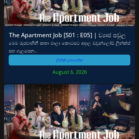
The Apartment Job [S01 : E05] | ව්‍යාජ පවුල
මෙම රුපවාහිනී කතා මාලා කොටසට අදාල ඩවුන්ලෝඩ් ලින්ක්ස්
සහ ගැලපෙන...
ලින්ක් ලබාගන්න
August 6, 2026