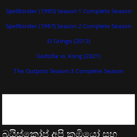
Spellbinder (1995) Season 1 Complete Season
Spellbinder (1997) Season 2 Complete Season
El Gringo (2012)
Godzilla vs. Kong (2021)
The Outpost Season 3 Complete Season
බයිස්කෝප් අපි කුඹියෝ සහ