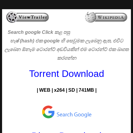
Search google Click
කළ පසු
හෑෂ් (hash) එක google හි සෙවුමක ලැබෙනු ඇත, එවිට
ලැබෙන ඕනෑම ටොරන්ට් අඩවියකින් එම ටොරන්ට් එක බාගත
කරගන්න
Torrent Download
| WEB | x264 | SD | 741MB |