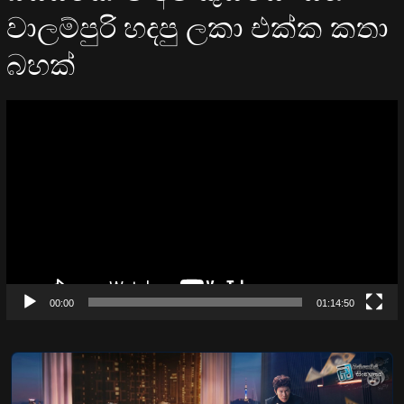
වාලම්පුරි හදපු ලකා එක්ක කතා
බහක්
Video
Player
00:00
01:14:50