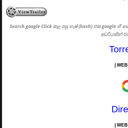
Search google Click
කළ පසු හෑෂ් (hash) එක google හි
අඩවියකින් 
Torr
| WEB 
Dir
| WEB 