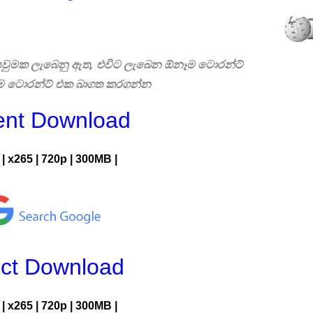
 සෙවුමක ලැබෙනු ඇත, එවිට ලැබෙන ඕනෑම ටොරන්ට්
එම ටොරන්ට් එක බාගත කරගන්න
ent Download
| x265 | 720p | 300MB |
ect Download
| x265 | 720p | 300MB |