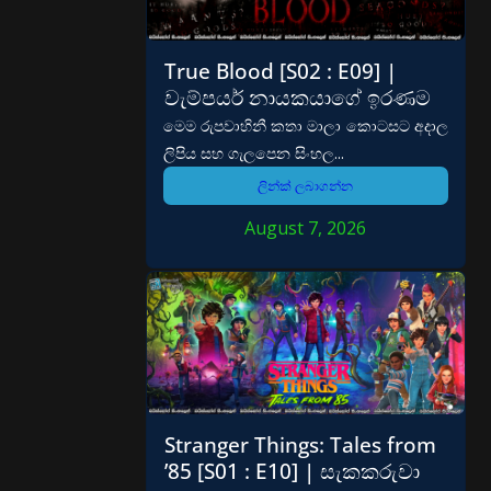
True Blood [S02 : E09] |
වැම්පයර් නායකයාගේ ඉරණම
මෙම රුපවාහිනී කතා මාලා කොටසට අදාල
ලිපිය සහ ගැලපෙන සිංහල...
ලින්ක් ලබාගන්න
August 7, 2026
Stranger Things: Tales from
’85 [S01 : E10] | සැකකරුවා