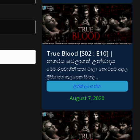
True Blood [S02 : E10] |
නගරය වෙලාගත් උන්මාදය
මෙම රුපවාහිනී කතා මාලා කොටසට අදාල
ලිපිය සහ ගැලපෙන සිංහල...
ලින්ක් ලබාගන්න
August 7, 2026