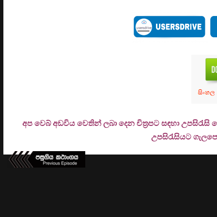
අප වෙබ් අඩවිය වෙතින් ලබා දෙන චිත්‍රපට සඳහා උපසිරැසි
උ
පසිරැසියට ගැලපෙන