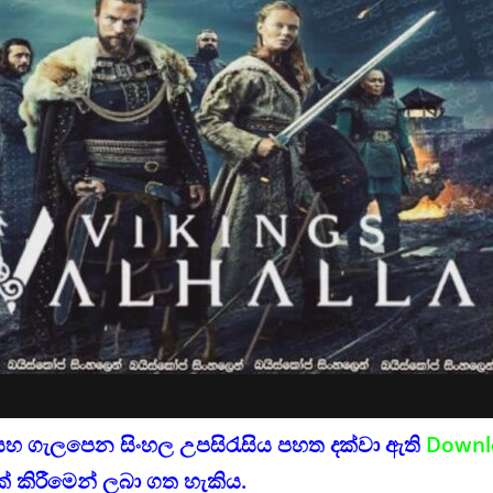
සහ ගැලපෙන සිංහල උපසිරැසිය පහත දක්වා ඇති
Downl
් කිරීමෙන් ලබා ගත හැකිය.