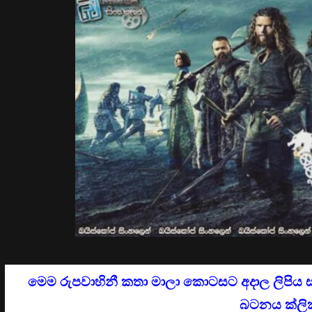
මෙම රුපවාහිනී කතා මාලා කොටසට අදාල ලිපිය 
බටනය ක්ලික