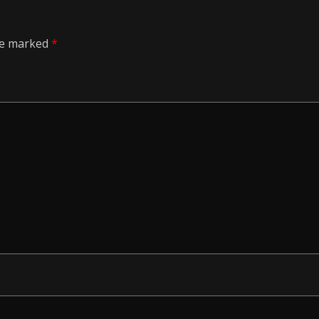
are marked
*