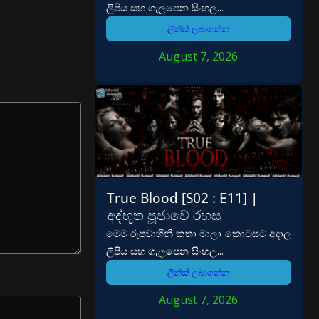
ලිපිය සහ ගැලපෙන සිංහල...
ලින්ක් ලබාගන්න
August 7, 2026
True Blood [S02 : E11] |
අද්භූත පූජාවේ රහස
මෙම රුපවාහිනී කතා මාලා කොටසට අදාල
ලිපිය සහ ගැලපෙන සිංහල...
ලින්ක් ලබාගන්න
August 7, 2026