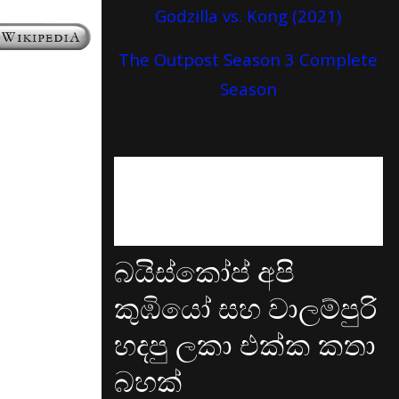
Godzilla vs. Kong (2021)
The Outpost Season 3 Complete
Season
බයිස්කෝප් අපි
කුඹියෝ සහ වාලම්පුරි
හදපු ලකා එක්ක කතා
බහක්