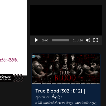
Video
Player
00:00
01:14:50
වා සිටිමි.
True Blood [S02 : E12] |
අවසාන බිල්ල
මෙම රුපවාහිනී කතා මාලා කොටසට අදාල