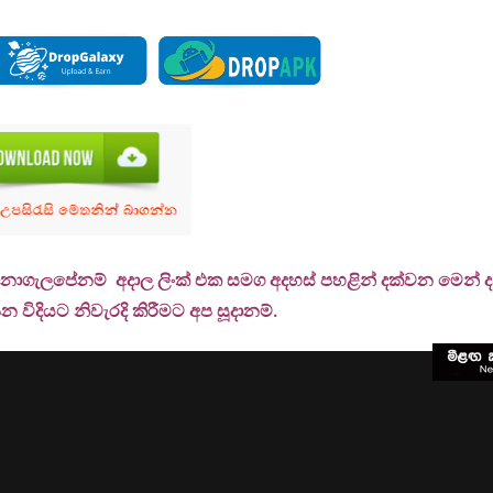
 නොගැලපේනම් අදාල ලිංක් එක සමග අදහස් පහළින් දක්වන මෙන් දන්
 විදියට නිවැරදි කිරීමට අප සූදානම්.