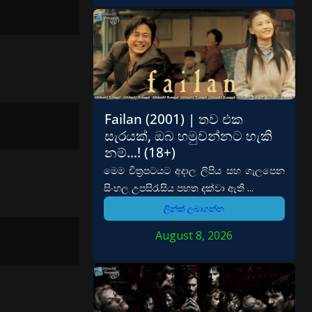
Failan (2001) | තව එක
සැරයක්, ඔබ හමුවන්නට හැකි
නම්…! (18+)
මෙම චිත්‍රපටයට අදාල ලිපිය සහ ගැලපෙන
සිංහල උපසිරැසිය පහත දක්වා ඇති ...
ලින්ක් ලබාගන්න
August 8, 2026