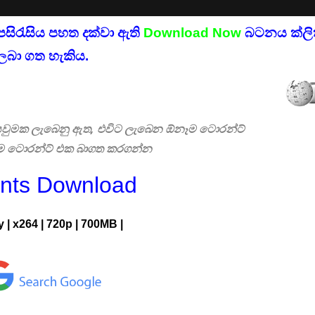
පසිරැසිය පහත දක්වා ඇති
Download Now
බටනය ක්ලික
ලබා ගත හැකිය.
 සෙවුමක ලැබෙනු ඇත, එවිට ලැබෙන ඕනෑම ටොරන්ට්
එම ටොරන්ට් එක බාගත කරගන්න
ents Download
y
|
x264
|
720p
|
700MB |