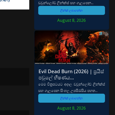
ඩවුන්ලෝඩ් ලින්ක්ස් සහ ගැලපෙන...
ලින්ක් ලබාගන්න
August 8, 2026
Evil Dead Burn (2026) | ප්‍රයිස්
පවුලේ භීෂණය…
මෙම චිත්‍රපටයට අදාල ඩවුන්ලෝඩ් ලින්ක්ස්
සහ ගැලපෙන සිංහල උපසිරැසිය පහත...
ලින්ක් ලබාගන්න
August 8, 2026