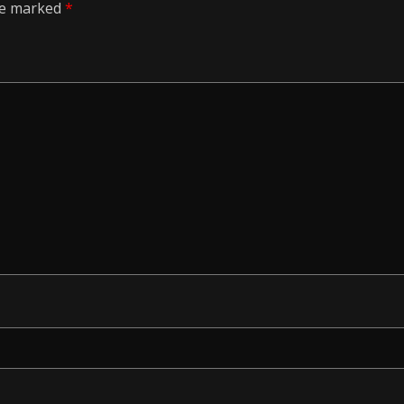
are marked
*