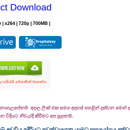
ect Download
y
|
x264
|
720p
|
700MB |
 නොගැලපේනම් අදාල ලිංක් එක සමග අදහස් පහළින් දක්වන මෙන් දන්
 විදියට නිවැරදි කිරීමට අප සූදානම්.
ම වෙබ් අඩවිය ඉදිරියට පවත්වාගෙන යාමට සහයෝගය දක්