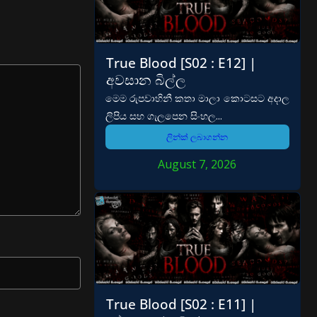
True Blood [S02 : E12] |
අවසාන බිල්ල
මෙම රුපවාහිනී කතා මාලා කොටසට අදාල
ලිපිය සහ ගැලපෙන සිංහල...
ලින්ක් ලබාගන්න
August 7, 2026
True Blood [S02 : E11] |