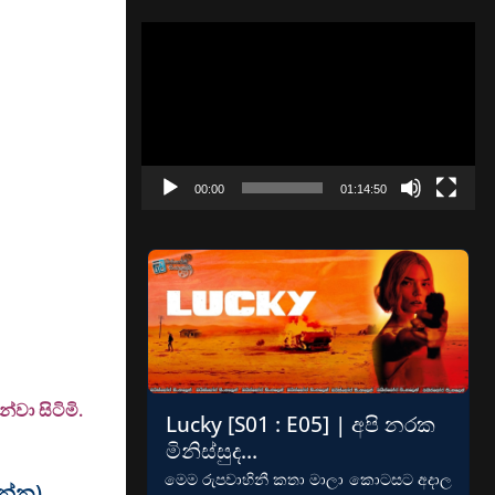
Video
Player
00:00
01:14:50
වා සිටිමි.
Lucky [S01 : E05] | අපි නරක
මිනිස්සුද…
මෙම රුපවාහිනී කතා මාලා කොටසට අදාල
වන්න)