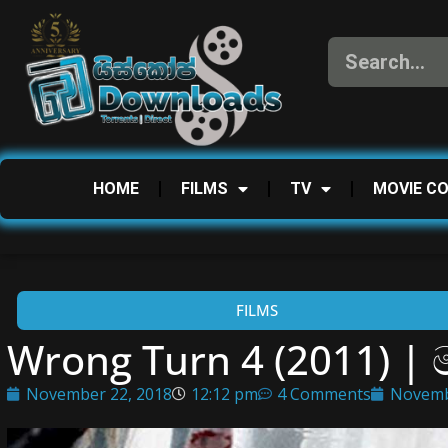
HOME
FILMS
TV
MOVIE C
FILMS
Wrong Turn 4 (2011) | ම
November 22, 2018
12:12 pm
4 Comments
Novemb