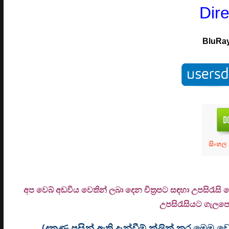
Dir
BluRa
අප වෙබ් අඩවිය වෙතින් ලබා දෙන චිත්‍රපට සඳහා උපසිරැසි
උ
පසිරැසියට ගැලපෙන
(දකුණු පසින් ඇති දැන්වීම් ක්ලික් කර මෙ