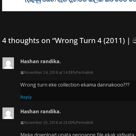
4 thoughts on “
Wrong Turn 4 (2011) | ම
Hashan randika.
November 24, 2018 at 14:38
Permalink
Wrong turn eke collection ekama dannakooo???
Reply
Hashan randika.
November 25, 2018 at 23:00
Permalink
Meke download unata pennanne file ekak vidiyata n