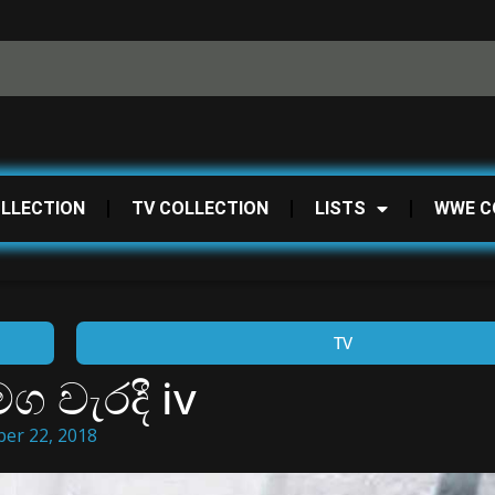
OLLECTION
TV COLLECTION
LISTS
WWE C
TV
ග වැරදී iv
er 22, 2018