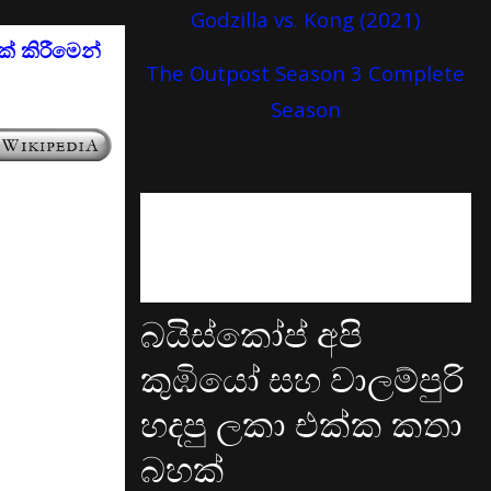
Godzilla vs. Kong (2021)
් කිරීමෙන්
The Outpost Season 3 Complete
Season
බයිස්කෝප් අපි
කුඹියෝ සහ වාලම්පුරි
හදපු ලකා එක්ක කතා
බහක්