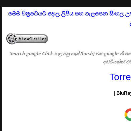
මෙම චිත්‍රපටයට අදාල ලිපිය සහ ගැලපෙන සිංහල උ
Search google Click
කළ පසු හෑෂ් (hash) එක google හි
අඩවියකින් 
Torr
|
BluRa