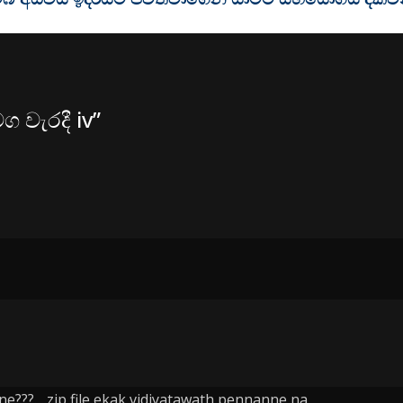
ග වැරදී iv
”
e???….zip file ekak vidiyatawath pennanne na