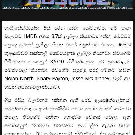
හායි,ඉතින්,ඔන්න 5ත් අරන් ආවා ඉක්මනටම. මේ කතා
මාලාවට IMDB අගය 8.7ක් ලැබිලා තියනවා. ඉතින් මෙච්චර
ලොකු අගයක් ලැබිලා තියන එකේ බලන්නම එපායෑ. 96%ක්
කුණුවෙච්ච තක්කාලි ගෙඩියෙනුත් ලැබිලා තියනවා. ඒවගේම
ටීවී.කොම් එකෙනුත් 8.9/10 හිමිකරගන්න මේ කතාමාලාව
සමත්වෙලා තියනවා. ඒවගේම සුපුරුදු පරිදි මේකට හඩින්
Nolan North, Khary Payton, Jesse McCartney, වැනි අය
හඩින් දායකවෙලා තියනවා.
ගිය එපිය බැලුවනම් දකින්න ඇති රෙඩ් ඇරෝ(ක්ලෝනය)
තමන්ගෙ කාලය ඇත්තම ස්පීඩිව හොය හොය නාස්ති කරනවා
කියලා. ඒවගේම මිනිහා හොදටම වෙනස් වෙලා. දැන්
හොරකමුත් කරනවා. එතකොට තමා ග්‍රීන් ඇරෝ එයාව
හොයාගන්නෙ. ඊට පස්සෙ කනෑරි, කිඩ් ෆ්ලෑෂ්, ෆ්ලෑෂුත් එතනට