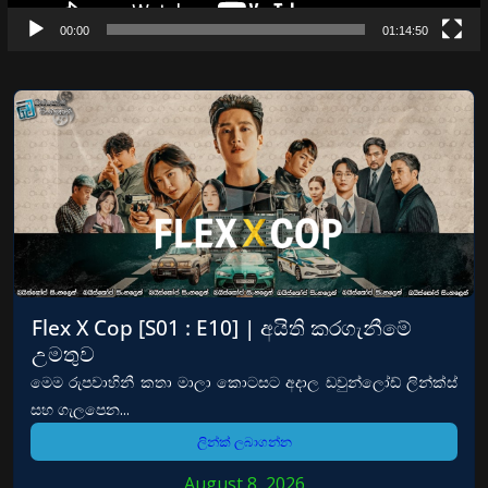
00:00
01:14:50
Flex X Cop [S01 : E10] | අයිති කරගැනීමේ
උමතුව
මෙම රුපවාහිනී කතා මාලා කොටසට අදාල ඩවුන්ලෝඩ් ලින්ක්ස්
සහ ගැලපෙන...
ලින්ක් ලබාගන්න
August 8, 2026