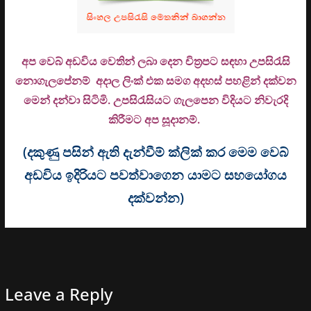
අප වෙබ් අඩවිය වෙතින් ලබා දෙන චිත්‍රපට සඳහා උපසිරැසි
නොගැලපේනම් අදාල ලිංක් එක සමග අදහස් පහළින් දක්වන
මෙන් දන්වා සිටිමි. උ
පසිරැසියට ගැලපෙන විදියට නිවැරදි
කිරීමට අප සූදානම්.
(දකුණු පසින් ඇති දැන්වීම් ක්ලික් කර මෙම වෙබ්
අඩවිය ඉදිරියට පවත්වාගෙන යාමට සහයෝගය
දක්වන්න)
Leave a Reply