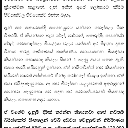
ක්‍රියාත්මක කළානේ. දැන් ඉතින් අපේ ලෝකයට කිසිම
පිටසක්වල ජීවියෙක්ට එන්න බැහැ.
දැන් මේ කොටසේදී මෙහෙයුමට යන්නෙ කෙල්ලො ටික
විතරයි. ඒ කියන්නෙ බැට් ගර්ල්, මාර්ශන්, බම්බල්බී, වොන්ඩර්
ගර්ල්. මේගොල්ලො බියාලියා වලට යන්නේ අර මිලිනා දූපත
විනාශ කරපු බෝම්බයේ තාක්ෂණය හොයාගෙන. බියාලියා
කියන්නෙ කොහෙද කියලා සීසන් 1 බලපු අයට මතක ඇති.
එහෙ තමයි සයිමනුත් ඉන්නෙ. ඒත් නයිට්වින්ග් නම් කියන්නෙ
සයිමන් තාමත් අප්ස්මාරේ හින්දා රෝහලේ කියලා ඉන්නෙ. ඒත්
එයා එයිද?බලමුකො. ආ තව බීට්ල්ගෙ යාලුවෙකුත් අතුරුදහන්
වෙනවා. බලමුකො මේ දෙක තර සම්භන්ධවයක් තියනවද
කියලා. එහෙනම් අදට යනවා.
ඒ වගේම දැනුම් දීමක් කරන්න තියෙනවා අපේ නවතම
බයිස්කෝප් සිංහලෙන් වෙබ් අඩවිය වෙනුවෙන් නිර්මාණය
කල ෆේස්බුක් පිටුව ගැන. මොකක් හෝ අහේතුවකට 130,000