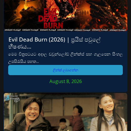
Evil Dead Burn (2026) | ප්‍රයිස් පවුලේ
භීෂණය…
මෙම චිත්‍රපටයට අදාල ඩවුන්ලෝඩ් ලින්ක්ස් සහ ගැලපෙන සිංහල
උපසිරැසිය පහත...
ලින්ක් ලබාගන්න
August 8, 2026