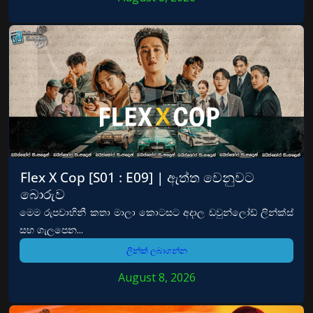
Flex X Cop [S01 : E09] | ඇත්ත වෙනුවට
බොරුව
මෙම රුපවාහිනී කතා මාලා කොටසට අදාල ඩවුන්ලෝඩ් ලින්ක්ස්
සහ ගැලපෙන...
ලින්ක් ලබාගන්න
August 8, 2026