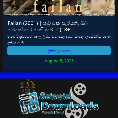
Failan (2001) | තව එක සැරයක්, ඔබ
හමුවන්නට හැකි නම්…! (18+)
මෙම චිත්‍රපටයට අදාල ලිපිය සහ ගැලපෙන සිංහල උපසිරැසිය පහත
දක්වා ඇති ...
ලින්ක් ලබාගන්න
August 8, 2026