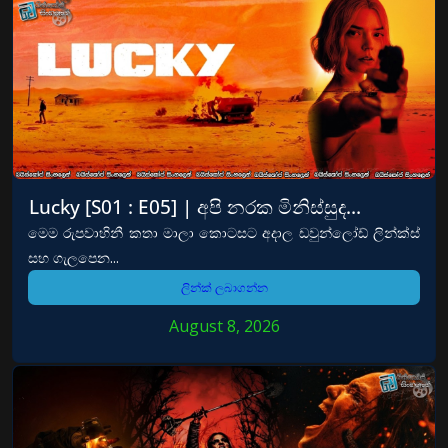
Lucky [S01 : E05] | අපි නරක මිනිස්සුද…
මෙම රුපවාහිනී කතා මාලා කොටසට අදාල ඩවුන්ලෝඩ් ලින්ක්ස්
සහ ගැලපෙන...
ලින්ක් ලබාගන්න
August 8, 2026