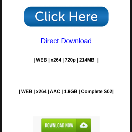
Direct Download
| WEB
|
x264
| 720p | 214
M
B
|
| WEB
|
x264
| AAC | 1.9G
B
| Complete S02
|