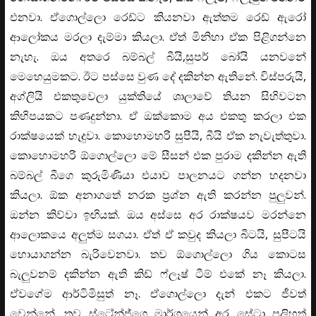
එනවා. ඒගොල්ලො රෙඩ්ට කියනවා ඇත්තම රෙඩ් ඇරෝ
ආලෝකය මරලා දැම්මා කියලා. ඒත් මිනිහා ඒක පිළිගන්නෙ
නැහැ. ඔය අතරෙ බම්බල් බීයි,සුපර් බෝයි යනවනේ
මෙහෙයුමකට. ඊට පස්සෙ වුණ දේ දකින්න ඇතිනේ. විස්පරුයි,
අග්ලියි එකතුවෙලා යුක්තියේ ශාලාවේ තියන සිහිවටන
කිහිපයකට පණදුන්නා. ඒ ඔක්කොම අය එකතු කරලා එක
රාක්ෂයෙක් හැදුවා. කොහොමහරි සුපීයි, බීයි ඒක නැවැත්තුවා.
කොහොමහරි ඕගොල්ලො මේ සීසන් එක පුරාම දකින්න ඇති
බම්බල් බීගෙ කුරුමිණියා එයාව පාලනයට ගන්න හදනවා
කියලා. ඕක අනාගතේ නරක ප්‍රශ්න ඇති කරන්න පුලුවන්.
ඔන්න කිව්වා ඉඟියක්. ඔය අස්සෙ අර රාක්ෂයව මරන්නෙ
ආලොකයෙ අලුත්ම සගයා. ඒත් ඒ කවුද කියලා බීටයි, සුපීටයි
හොයාගන්න බැරිවෙනවා. තව ඕගොල්ලො ගිය කොටස
බැලුවනම් දකින්න ඇති කිඩ් ෆ්ලෑෂ් ටීම් එකේ නෑ කියලා.
ඒවගේම ආර්ටිමිසුත් නෑ. ඒගොල්ලො දැන් එකට ජීවත්
වෙන්නේ. තව ස්ට්‍රේන්ජ්ගෙ මාර්ගයෙන් අර සේටා පලිහත්