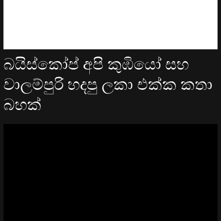
බයිස්කෝප් අපි කුඹියෝ සහ
වාලම්පුරි හදපු ලකා එක්ක කතා
බහක්
Video
Player