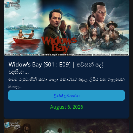
Widow’s Bay [S01 : E09] | අවසන් ලේ
ඥාතියා…
මෙම රුපවාහිනී කතා මාලා කොටසට අදාල ලිපිය සහ ගැලපෙන
සිංහල...
ලින්ක් ලබාගන්න
August 6, 2026