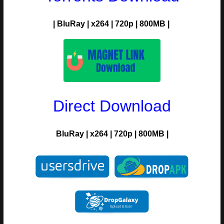
|
BluRay
|
x264
|
720p
| 8
00MB |
Direct Download
BluRay
|
x264
|
720p
| 8
00MB |