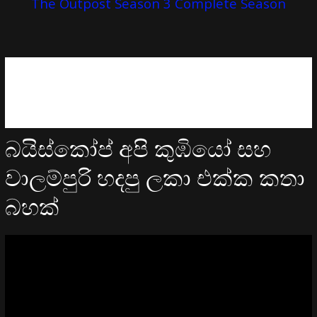
The Outpost Season 3 Complete Season
බයිස්කෝප් අපි කුඹියෝ සහ
වාලම්පුරි හදපු ලකා එක්ක කතා
බහක්
Video
Player