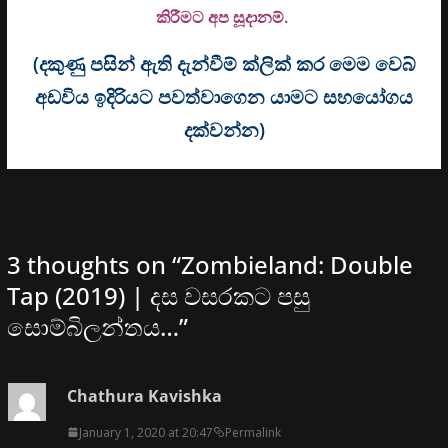
කිරීමට අප සූදානම්.
(දකුණු පසින් ඇති දැන්වීම් ක්ලික් කර මෙම වෙබ්
අඩවිය ඉදිරියට පවත්වාගෙන යාමට සහයෝගය
දක්වන්න)
3 thoughts on “
Zombieland: Double
Tap (2019) | දස වසරකට පසු
සොම්බිලන්තය…
”
Chathura Kavishka
January 1, 2020 at 20:47
Permalink