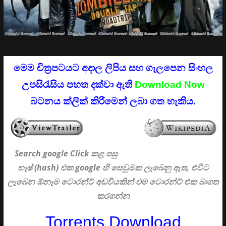
මෙම චිත්‍රපටයට අදාල ලිපිය සහ ගැලපෙන සිංහල
උපසිරැසිය පහත දක්වා ඇති
Download Now
බටනය ක්ලික් කිරීමෙන් ලබා ගත හැකිය.
Search google Click
කළ පසු
හෑෂ් (hash) එක google හි සෙවුමක ලැබෙනු ඇත, එවිට
ලැබෙන ඕනෑම ටොරන්ට් අඩවියකින් එම ටොරන්ට් එක බාගත
කරගන්න
Torrents Download