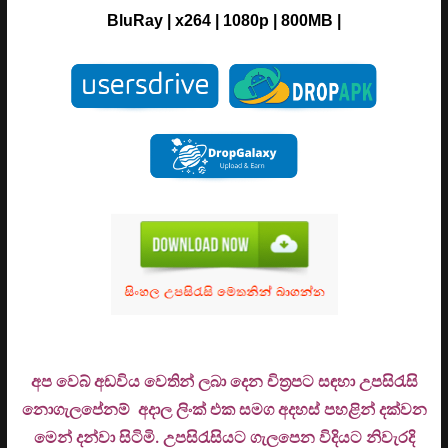
BluRay
|
x264
|
1080p
| 8
00MB |
අප වෙබ් අඩවිය වෙතින් ලබා දෙන චිත්‍රපට සඳහා උපසිරැසි
නොගැලපේනම් අදාල ලිංක් එක සමග අදහස් පහළින් දක්වන
මෙන් දන්වා සිටිමි. උ
පසිරැසියට ගැලපෙන විදියට නිවැරදි