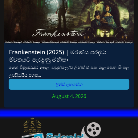
Frankenstein (2025) | මරණය පරදවා
ජිවිතයට පැරදුණු මිනිසා
මෙම චිත්‍රපටයට අදාල ඩවුන්ලෝඩ් ලින්ක්ස් සහ ගැලපෙන සිංහල
උපසිරැසිය පහත...
ලින්ක් ලබාගන්න
August 4, 2026