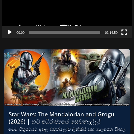
00:00
01:14:50
Star Wars: The Mandalorian and Grogu
(2026) | හට් අධිරාජ්‍යයේ සෙවනැල්ල!
මෙම චිත්‍රපටයට අදාල ඩවුන්ලෝඩ් ලින්ක්ස් සහ ගැලපෙන සිංහල