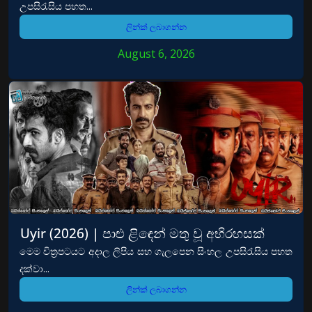
උපසිරැසිය පහත...
ලින්ක් ලබාගන්න
August 6, 2026
Uyir (2026) | පාළු ළිඳෙන් මතු වූ අභිරහසක්
මෙම චිත්‍රපටයට අදාල ලිපිය සහ ගැලපෙන සිංහල උපසිරැසිය පහත
දක්වා...
ලින්ක් ලබාගන්න