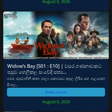
August 6, 2026
Widow’s Bay [S01 : E10] | වසර ගණනාවකට
පසුව හෙලිකල සංවේදි සත්‍ය…
මෙම රුපවාහිනී කතා මාලා කොටසට අදාල ලිපිය සහ ගැලපෙන
සිංහල...
ලින්ක් ලබාගන්න
August 6, 2026