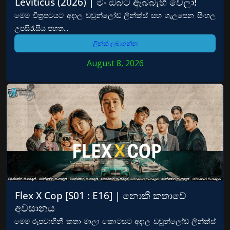
Leviticus (2026) | මං ඔබට ඇබ්බැහි වෙලා!
මෙම චිත්‍රපටයට අදාල ඩවුන්ලෝඩ් ලින්ක්ස් සහ ගැලපෙන සිංහල
උපසිරැසිය පහත...
ලින්ක් ලබාගන්න
August 8, 2026
Flex X Cop [S01 : E16] | නොකී කතාවේ
අවසානය
මෙම රුපවාහිනී කතා මාලා කොටසට අදාල ඩවුන්ලෝඩ් ලින්ක්ස්