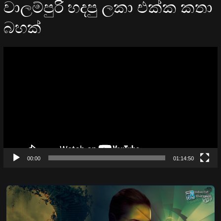
වාලම්පුරි හදපු ලකා එක්ක කතා
බහක්
Video
Player
00:00
01:14:50