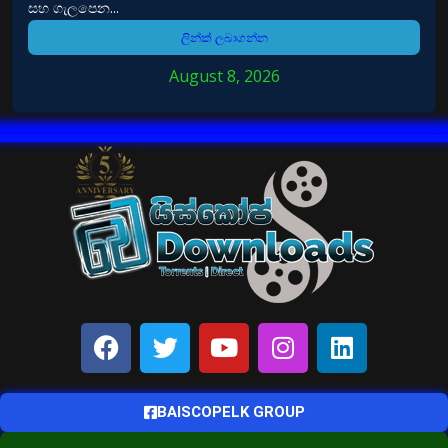
සහ ගැලපෙන...
ලින්ක් ලබාගන්න
August 8, 2026
BAISCOPELK GROUP