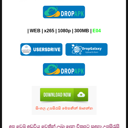
| WEB | x265 | 1080p | 300MB |
E04
අප වෙබ් අඩවිය වෙතින් ලබා දෙන චිත්‍රපට සඳහා උපසිරැසි