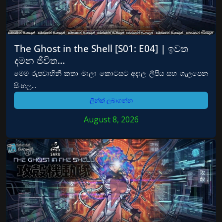
The Ghost in the Shell [S01: E04] | ඉවත
දමන ජීවිත…
මෙම රුපවාහිනී කතා මාලා කොටසට අදාල ලිපිය සහ ගැලපෙන
සිංහල...
ලින්ක් ලබාගන්න
August 8, 2026