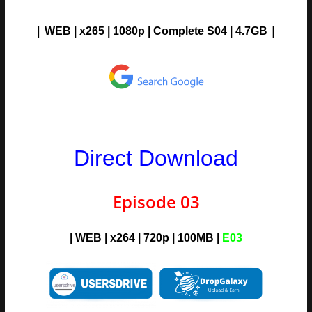
|
|
WEB | x265 | 1080p
|
Complete S04
| 4.7G
B
Direct Download
Episode 03
| WEB | x264 | 720p | 100MB |
E03