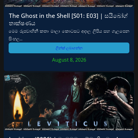
The Ghost in the Shell [S01: E03] | සයිබෝග්
තාක්ෂණය
මෙම රුපවාහිනී කතා මාලා කොටසට අදාල ලිපිය සහ ගැලපෙන
සිංහල...
ලින්ක් ලබාගන්න
August 8, 2026