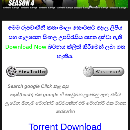
මෙම රුපවාහිනී කතා මාලා කොටසට අදාල ලිපිය
සහ ගැලපෙන සිංහල උපසිරැසිය පහත දක්වා ඇති
Download Now
බටනය ක්ලික් කිරීමෙන් ලබා ගත
හැකිය.
Search google Click
කළ පසු
හෑෂ් (hash) එක google හි සෙවුමක ලැබෙනු ඇත, එවිට
ලැබෙන ඕනෑම ටොරන්ට් අඩවියකින් එම ටොරන්ට් එක බාගත
කරගන්න
Torrent Download