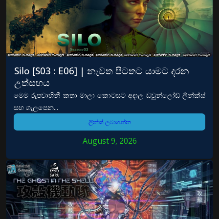
Silo [S03 : E06] | නැවත පිටතට යාමට දරන
උත්සහය
මෙම රුපවාහිනී කතා මාලා කොටසට අදාල ඩවුන්ලෝඩ් ලින්ක්ස්
සහ ගැලපෙන...
ලින්ක් ලබාගන්න
August 9, 2026