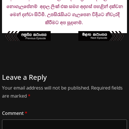
නොගැලපේනම් අදාල ලිංක් එක සමග අදහස් පහළින් දක්වන
මෙන් දන්වා සිටිමි. උ
පසිරැසියට ගැලපෙන විදියට නිවැරදි
කිරීමට අප සූදානම්.
Leave a Reply
Your email address will not be published.
Required fields
are marked
*
Comment
*