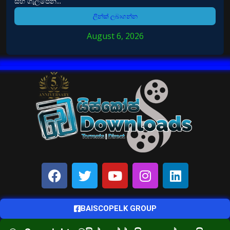
සහ ගැලපෙන...
ලින්ක් ලබාගන්න
August 6, 2026
BAISCOPELK GROUP