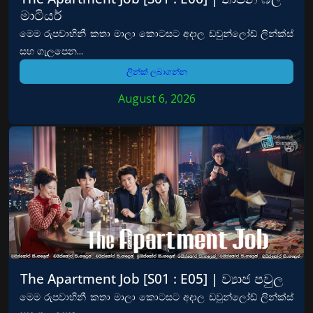
මාටියර්
මෙම රුපවාහිනී කතා මාලා කොටසට අදාල ඩවුන්ලෝඩ් ලින්ක්ස්
සහ ගැලපෙන...
ලින්ක් ලබාගන්න
August 6, 2026
The Apartment Job [S01 : E05] | ව්‍යාජ පවුල
මෙම රුපවාහිනී කතා මාලා කොටසට අදාල ඩවුන්ලෝඩ් ලින්ක්ස්