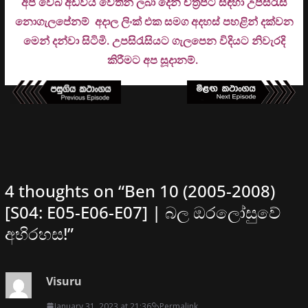
අප වෙබ් අඩවිය වෙතින් ලබා දෙන චිත්‍රපට සඳහා උපසිරැසි
නොගැලපේනම් අදාල ලිංක් එක සමග අදහස් පහළින් දක්වන
මෙන් දන්වා සිටිමි. උ
පසිරැසියට ගැලපෙන විදියට නිවැරදි
කිරීමට අප සූදානම්.
4 thoughts on “
Ben 10 (2005-2008)
[S04: E05-E06-E07] | බල ඔරලෝසුවේ
අභිරහස!
”
Visuru
January 31, 2023 at 21:36
Permalink