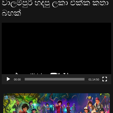
වාලම්පුරි හදපු ලකා එක්ක කතා
බහක්
Video
Player
00:00
01:14:50