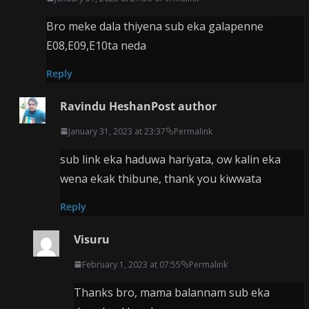
Bro meke dala thiyena sub eka galapenne
E08,E09,E10ta neda
Reply
Ravindu Heshan
Post author
January 31, 2023 at 23:37
Permalink
sub link eka haduwa hariyata, ow kalin eka
wena ekak thibune, thank you kiwwata
Reply
Visuru
February 1, 2023 at 07:55
Permalink
Thanks bro, mama balannam sub eka