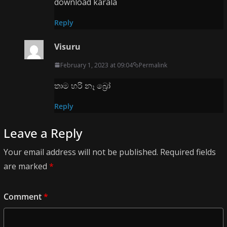
download karala
Reply
Visuru
February 1, 2023 at 09:04
Permalink
තාම හරි නෑ බ්‍රෝ
Reply
Leave a Reply
Your email address will not be published.
Required fields
are marked
*
Comment
*