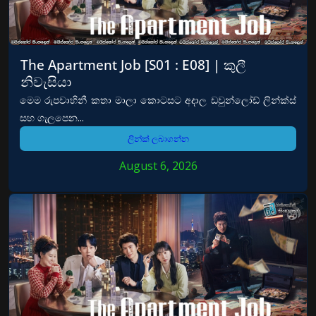
The Apartment Job [S01 : E08] | කුලී
නිවැසියා
මෙම රුපවාහිනී කතා මාලා කොටසට අදාල ඩවුන්ලෝඩ් ලින්ක්ස්
සහ ගැලපෙන...
ලින්ක් ලබාගන්න
August 6, 2026