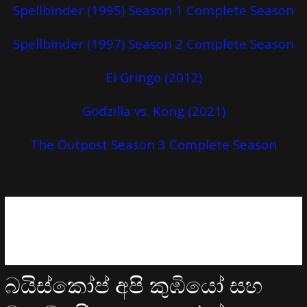
Spellbinder (1995) Season 1 Complete Season
Spellbinder (1997) Season 2 Complete Season
El Gringo (2012)
Godzilla vs. Kong (2021)
The Outpost Season 3 Complete Season
බයිස්කෝප් අපි කුඹියෝ සහ