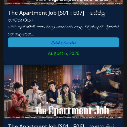
The Apartment Job [S01 : E07] | සේප්පු
භාරකාරයා
මෙම රුපවාහිනී කතා මාලා කොටසට අදාල ඩවුන්ලෝඩ් ලින්ක්ස්
සහ ගැලපෙන...
ලින්ක් ලබාගන්න
August 6, 2026
The Apartment Job [S01 : E06] | තාපන බිල්