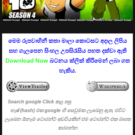
මෙම රුපවාහිනී කතා මාලා කොටසට අදාල ලිපිය
සහ ගැලපෙන සිංහල උපසිරැසිය පහත දක්වා ඇති
Download Now
බටනය ක්ලික් කිරීමෙන් ලබා ගත
හැකිය.
Search google Click
කළ පසු
හෑෂ් (hash) එක google හි සෙවුමක ලැබෙනු ඇත, එවිට
ලැබෙන ඕනෑම ටොරන්ට් අඩවියකින් එම ටොරන්ට් එක බාගත
කරගන්න