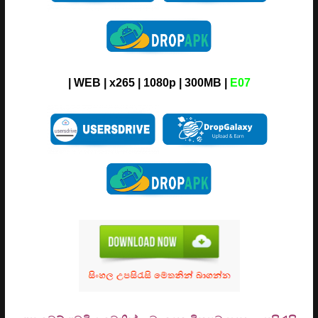
| WEB | x265 | 1080p | 300MB |
E07