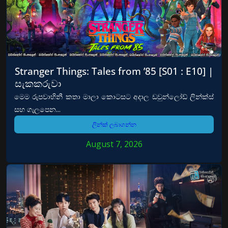
Stranger Things: Tales from ’85 [S01 : E10] |
සැකකරුවා
මෙම රුපවාහිනී කතා මාලා කොටසට අදාල ඩවුන්ලෝඩ් ලින්ක්ස්
සහ ගැලපෙන...
ලින්ක් ලබාගන්න
August 7, 2026