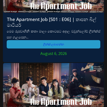
The Apartment Job [S01 : E06] | තාපන බිල්
මාටියර්
මෙම රුපවාහිනී කතා මාලා කොටසට අදාල ඩවුන්ලෝඩ් ලින්ක්ස්
සහ ගැලපෙන...
ලින්ක් ලබාගන්න
August 6, 2026