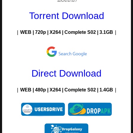
කරගන්න
Torrent Download
|
|
WEB | 720p | X264 |
Complete S02
| 3.1G
B
Direct Download
|
|
WEB | 480p | X264 |
Complete S02 | 1.4
GB