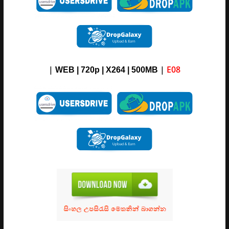
|
|
E08
WEB | 720p | X264 |
5
00M
B