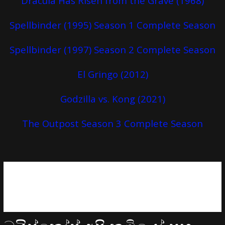
Dracula Has Risen from the Grave (1968)
Spellbinder (1995) Season 1 Complete Season
Spellbinder (1997) Season 2 Complete Season
El Gringo (2012)
Godzilla vs. Kong (2021)
The Outpost Season 3 Complete Season