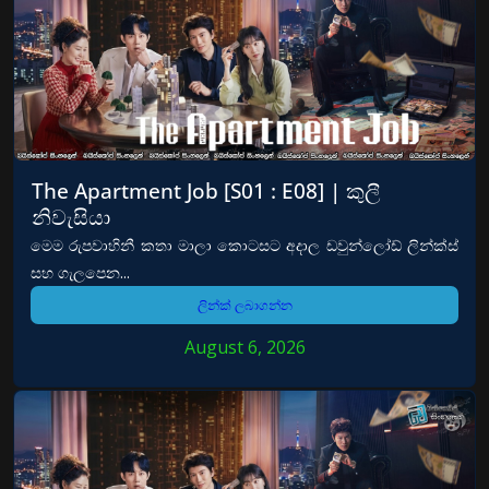
The Apartment Job [S01 : E08] | කුලී
නිවැසියා
මෙම රුපවාහිනී කතා මාලා කොටසට අදාල ඩවුන්ලෝඩ් ලින්ක්ස්
සහ ගැලපෙන...
ලින්ක් ලබාගන්න
August 6, 2026