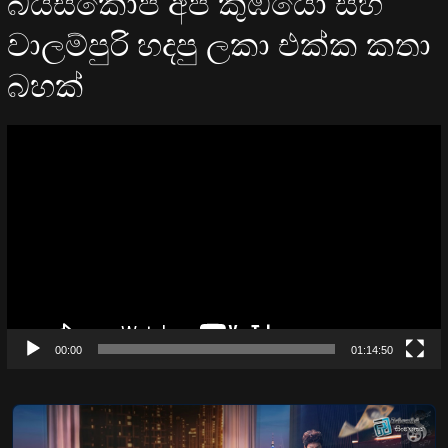
බයිස්කෝප් අපි කුඹියෝ සහ
වාලම්පුරි හදපු ලකා එක්ක කතා
බහක්
Video
Player
00:00
01:14:50