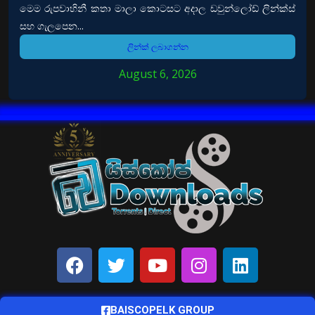
මෙම රුපවාහිනී කතා මාලා කොටසට අදාල ඩවුන්ලෝඩ් ලින්ක්ස්
සහ ගැලපෙන...
ලින්ක් ලබාගන්න
August 6, 2026
BAISCOPELK GROUP