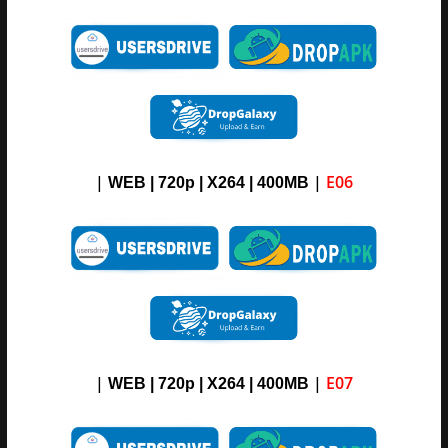
|
|
E06
WEB | 720p | X264 |
4
00M
B
|
|
E07
WEB | 720p | X264 |
4
00M
B