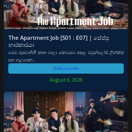
The Apartment Job [S01 : E07] | සේප්පු
භාරකාරයා
මෙම රුපවාහිනී කතා මාලා කොටසට අදාල ඩවුන්ලෝඩ් ලින්ක්ස්
සහ ගැලපෙන...
ලින්ක් ලබාගන්න
August 6, 2026