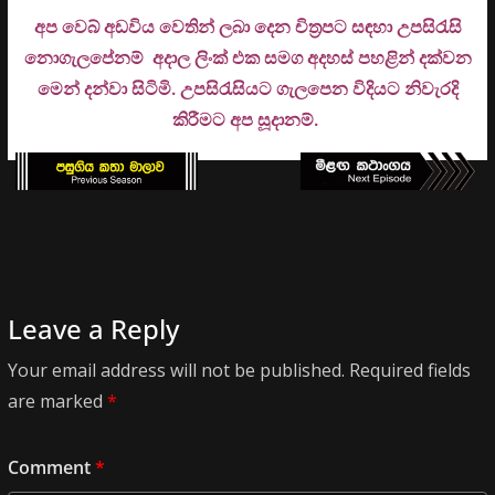
අප වෙබ් අඩවිය වෙතින් ලබා දෙන චිත්‍රපට සඳහා උපසිරැසි
නොගැලපේනම් අදාල ලිංක් එක සමග අදහස් පහළින් දක්වන
මෙන් දන්වා සිටිමි. උ
පසිරැසියට ගැලපෙන විදියට නිවැරදි
කිරීමට අප සූදානම්.
Leave a Reply
Your email address will not be published.
Required fields
are marked
*
Comment
*