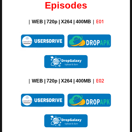
Episodes
|
|
E01
WEB | 720p | X264 |
400M
B
|
|
E02
WEB | 720p | X264 |
4
00M
B