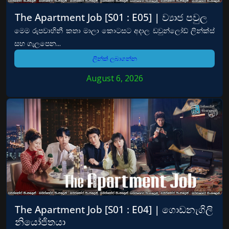
The Apartment Job [S01 : E05] | ව්‍යාජ පවුල
මෙම රුපවාහිනී කතා මාලා කොටසට අදාල ඩවුන්ලෝඩ් ලින්ක්ස්
සහ ගැලපෙන...
ලින්ක් ලබාගන්න
August 6, 2026
The Apartment Job [S01 : E04] | ගොඩනැගිලි
නියෝජිතයා