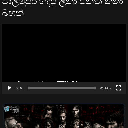
වාලම්පුරි හදපු ලකා එක්ක කතා
බහක්
Video
Player
00:00
01:14:50