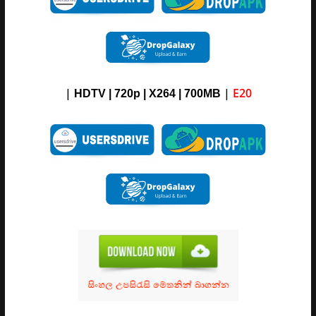
|
|
E20
HDTV | 720p | X264 | 700MB