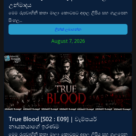
උන්මාදය
මෙම රුපවාහිනී කතා මාලා කොටසට අදාල ලිපිය සහ ගැලපෙන
සිංහල...
ලින්ක් ලබාගන්න
August 7, 2026
True Blood [S02 : E09] | වැම්පයර්
නායකයාගේ ඉරණම
මෙම රුපවාහිනී කතා මාලා කොටසට අදාල ලිපිය සහ ගැලපෙන