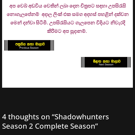
අප වෙබ් අඩවිය වෙතින් ලබා දෙන චිත්‍රපට සඳහා උපසිරැසි
නොගැලපේනම් අදාල ලිංක් එක සමග අදහස් පහළින් දක්වන
මෙන් දන්වා සිටිමි. උ
පසිරැසියට ගැලපෙන විදියට නිවැරදි
කිරීමට අප සූදානම්.
4 thoughts on “
Shadowhunters
Season 2 Complete Season
”