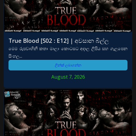
True Blood [S02 : E12] | අවසාන බිල්ල
මෙම රුපවාහිනී කතා මාලා කොටසට අදාල ලිපිය සහ ගැලපෙන
සිංහල...
ලින්ක් ලබාගන්න
August 7, 2026