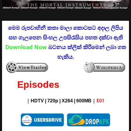
මෙම රුපවාහිනී කතා මාලා කොටසට අදාල ලිපිය
සහ ගැලපෙන සිංහල උපසිරැසිය පහත දක්වා ඇති
Download Now
බටනය ක්ලික් කිරීමෙන් ලබා ගත
හැකිය.
Episodes
|
|
E01
HDTV | 720p | X264 | 600MB