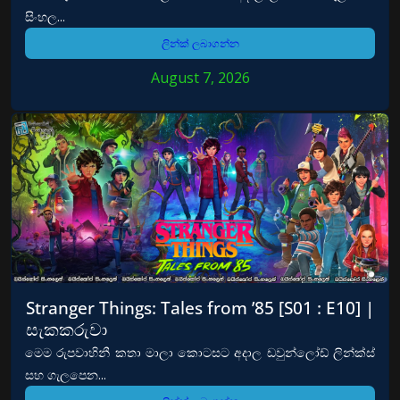
සිංහල...
ලින්ක් ලබාගන්න
August 7, 2026
Stranger Things: Tales from ’85 [S01 : E10] |
සැකකරුවා
මෙම රුපවාහිනී කතා මාලා කොටසට අදාල ඩවුන්ලෝඩ් ලින්ක්ස්
සහ ගැලපෙන...