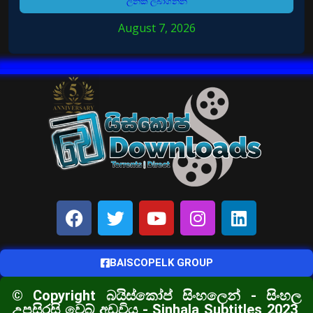
ලින්ක් ලබාගන්න
August 7, 2026
BAISCOPELK GROUP
© Copyright බයිස්කෝප් සිංහලෙන් - සිංහල
උපසිරසි වෙබ් අඩවිය - Sinhala Subtitles 2023,