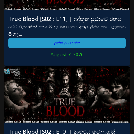
True Blood [S02 : E11] | අද්භූත පූජාවේ රහස
මෙම රුපවාහිනී කතා මාලා කොටසට අදාල ලිපිය සහ ගැලපෙන
සිංහල...
ලින්ක් ලබාගන්න
August 7, 2026
True Blood [S02 : E10] | නගරය වෙලාගත්