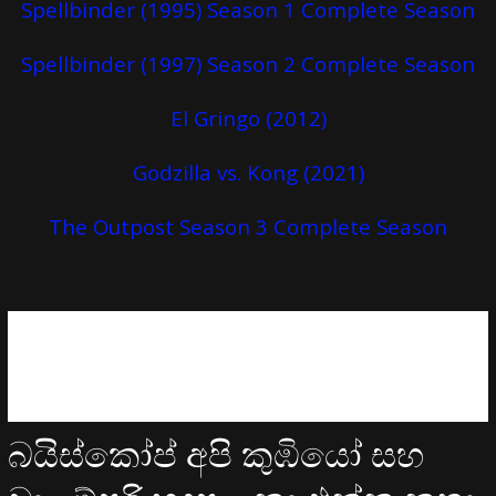
Spellbinder (1995) Season 1 Complete Season
Spellbinder (1997) Season 2 Complete Season
El Gringo (2012)
Godzilla vs. Kong (2021)
The Outpost Season 3 Complete Season
බයිස්කෝප් අපි කුඹියෝ සහ