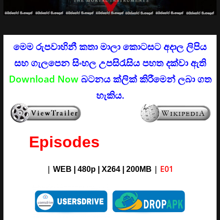
මෙම රුපවාහිනී කතා මාලා කොටසට අදාල ලිපිය
සහ ගැලපෙන සිංහල උපසිරැසිය පහත දක්වා ඇති
Download Now
බටනය ක්ලික් කිරීමෙන් ලබා ගත
හැකිය.
Episodes
|
|
E01
WEB | 480p | X264 | 200MB