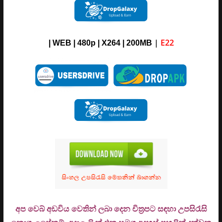
|
E22
| WEB | 480p | X264 | 200MB
අප වෙබ් අඩවිය වෙතින් ලබා දෙන චිත්‍රපට සඳහා උපසිරැසි