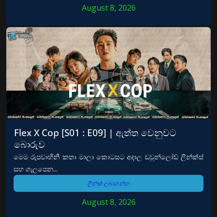
August 8, 2026
Flex X Cop [S01 : E09] | ඇත්ත වෙනුවට
බොරුව
මෙම රුපවාහිනී කතා මාලා කොටසට අදාල ඩවුන්ලෝඩ් ලින්ක්ස්
සහ ගැලපෙන...
ලින්ක් ලබාගන්න
August 8, 2026