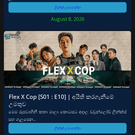
ලින්ක් ලබාගන්න
August 8, 2026
Flex X Cop [S01 : E10] | අයිති කරගැනීමේ
උමතුව
මෙම රුපවාහිනී කතා මාලා කොටසට අදාල ඩවුන්ලෝඩ් ලින්ක්ස්
සහ ගැලපෙන...
ලින්ක් ලබාගන්න