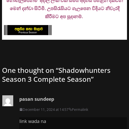
නොගැලපේනම් අදාල ලිංක් එක සමග අදහස් පහළින් දක්වන
මෙන් දන්වා සිටිමි. උ
පසිරැසියට ගැලපෙන විදියට නිවැරදි
කිරීමට අප සූදානම්.
One thought on “
Shadowhunters
Season 3 Complete Season
”
pasan sundeep
December 11, 2024 at 14:57
Permalink
link wada na