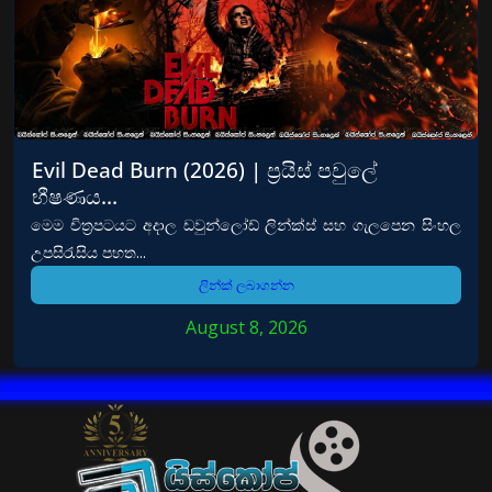
Evil Dead Burn (2026) | ප්‍රයිස් පවුලේ
භීෂණය…
මෙම චිත්‍රපටයට අදාල ඩවුන්ලෝඩ් ලින්ක්ස් සහ ගැලපෙන සිංහල
උපසිරැසිය පහත...
ලින්ක් ලබාගන්න
August 8, 2026