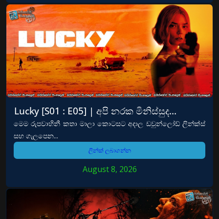
Lucky [S01 : E05] | අපි නරක මිනිස්සුද…
මෙම රුපවාහිනී කතා මාලා කොටසට අදාල ඩවුන්ලෝඩ් ලින්ක්ස්
සහ ගැලපෙන...
ලින්ක් ලබාගන්න
August 8, 2026