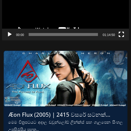
00:00
01:14:50
Æon Flux (2005) | 2415 වසරේ සටනක්…
මෙම චිත්‍රපටයට අදාල ඩවුන්ලෝඩ් ලින්ක්ස් සහ ගැලපෙන සිංහල
උපසිරැසිය පහත...