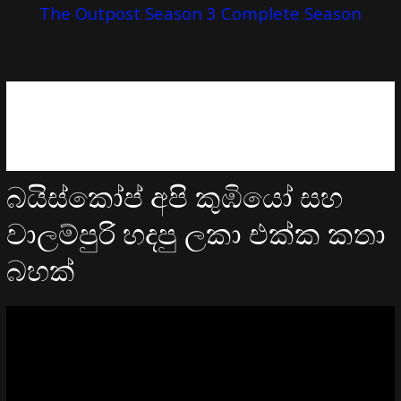
The Outpost Season 3 Complete Season
බයිස්කෝප් අපි කුඹියෝ සහ
වාලම්පුරි හදපු ලකා එක්ක කතා
බහක්
Video
Player