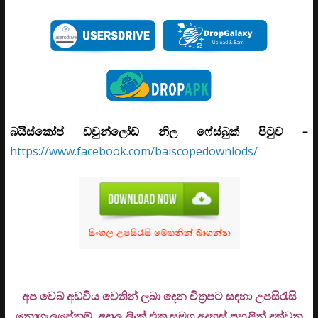
බයිස්කෝප් ඩවුන්ලෝඩ් නිල ෆේස්බුක් පිටුව –
https://www.facebook.com/baiscopedownlods/
අප වෙබ් අඩවිය වෙතින් ලබා දෙන චිත්‍රපට සඳහා උපසිරැසි
නොගැලපේනම් අදාල ලිංක් එක සමග අදහස් පහළින් දක්වන