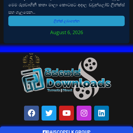
මෙම රුපවාහිනී කතා මාලා කොටසට අදාල ඩවුන්ලෝඩ් ලින්ක්ස්
සහ ගැලපෙන...
ලින්ක් ලබාගන්න
August 6, 2026
BAISCOPELK GROUP