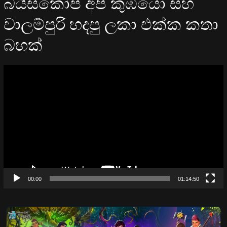
බයිස්කෝප් අපි කුඹියෝ සහ
වාලම්පුරි හදපු ලකා එක්ක කතා
බහක්
Video
Player
00:00
01:14:50