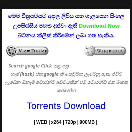
මෙම චිත්‍රපටයට අදාල ලිපිය සහ ගැලපෙන සිංහල
උපසිරැසිය පහත දක්වා ඇති
Download Now
බටනය ක්ලික් කිරීමෙන් ලබා ගත හැකිය.
Search google Click
කළ පසු
හෑෂ් (hash) එක google හි සෙවුමක ලැබෙනු ඇත, එවිට
ලැබෙන ඕනෑම ටොරන්ට් අඩවියකින් එම ටොරන්ට් එක බාගත
කරගන්න
Torrents Download
|
WEB
|
x264
|
720p
|
900MB |