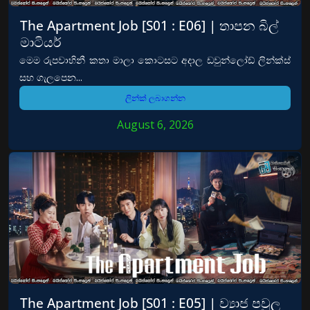
The Apartment Job [S01 : E06] | තාපන බිල්
මාටියර්
මෙම රුපවාහිනී කතා මාලා කොටසට අදාල ඩවුන්ලෝඩ් ලින්ක්ස්
සහ ගැලපෙන...
ලින්ක් ලබාගන්න
August 6, 2026
The Apartment Job [S01 : E05] | ව්‍යාජ පවුල