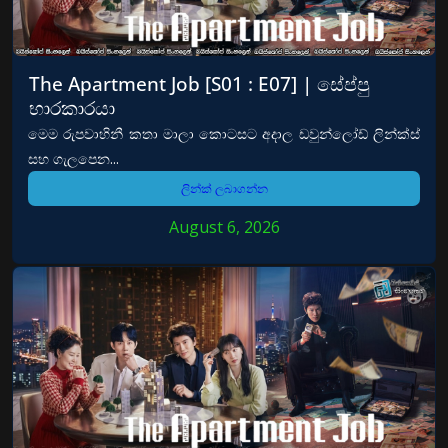
The Apartment Job [S01 : E07] | සේප්පු
භාරකාරයා
මෙම රුපවාහිනී කතා මාලා කොටසට අදාල ඩවුන්ලෝඩ් ලින්ක්ස්
සහ ගැලපෙන...
ලින්ක් ලබාගන්න
August 6, 2026