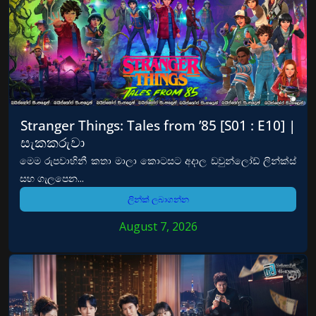
Stranger Things: Tales from ’85 [S01 : E10] |
සැකකරුවා
මෙම රුපවාහිනී කතා මාලා කොටසට අදාල ඩවුන්ලෝඩ් ලින්ක්ස්
සහ ගැලපෙන...
ලින්ක් ලබාගන්න
August 7, 2026