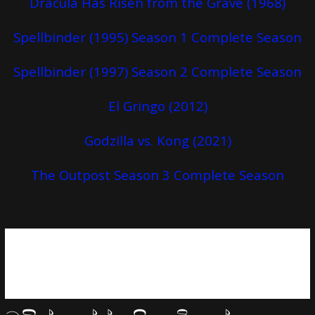
Dracula Has Risen from the Grave (1968)
Spellbinder (1995) Season 1 Complete Season
Spellbinder (1997) Season 2 Complete Season
El Gringo (2012)
Godzilla vs. Kong (2021)
The Outpost Season 3 Complete Season