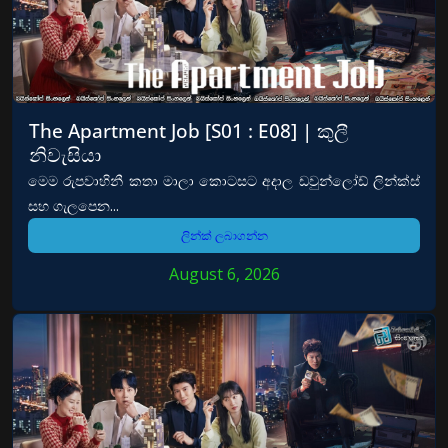
The Apartment Job [S01 : E08] | කුලී
නිවැසියා
මෙම රුපවාහිනී කතා මාලා කොටසට අදාල ඩවුන්ලෝඩ් ලින්ක්ස්
සහ ගැලපෙන...
ලින්ක් ලබාගන්න
August 6, 2026