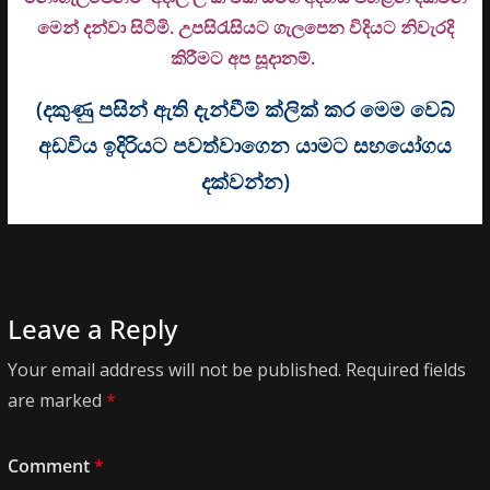
මෙන් දන්වා සිටිමි. උ
පසිරැසියට ගැලපෙන විදියට නිවැරදි
කිරීමට අප සූදානම්.
(දකුණු පසින් ඇති දැන්වීම් ක්ලික් කර මෙම වෙබ්
අඩවිය ඉදිරියට පවත්වාගෙන යාමට සහයෝගය
දක්වන්න)
Leave a Reply
Your email address will not be published.
Required fields
are marked
*
Comment
*