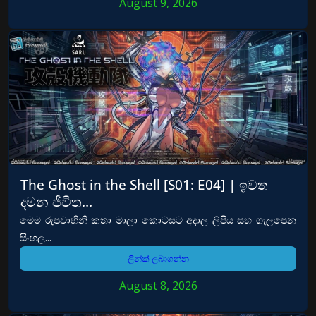
August 9, 2026
The Ghost in the Shell [S01: E04] | ඉවත
දමන ජීවිත…
මෙම රුපවාහිනී කතා මාලා කොටසට අදාල ලිපිය සහ ගැලපෙන
සිංහල...
ලින්ක් ලබාගන්න
August 8, 2026