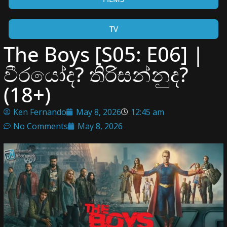
TV
The Boys [S05: E06] |
වීරයෝද? තිරිසන්නුද?
(18+)
Ken Fernando
May 8, 2026
12:45 am
No Comments
May 8, 2026