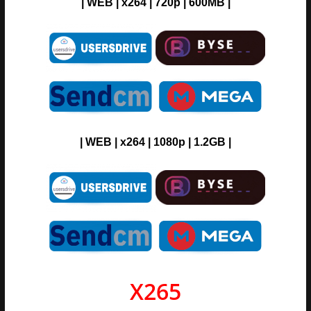
| WEB | x264 | 720p | 600MB |
| WEB | x264 | 1080p | 1.2GB |
X265