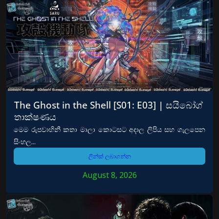
The Ghost in the Shell [S01: E03] | සයිබෝග්
තාක්ෂණය
මෙම රුපවාහිනී කතා මාලා කොටසට අදාල ලිපිය සහ ගැලපෙන
සිංහල...
ලින්ක් ලබාගන්න
August 8, 2026