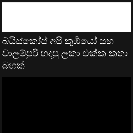
බයිස්කෝප් අපි කුඹියෝ සහ
වාලම්පුරි හදපු ලකා එක්ක කතා
බහක්
Video
Player