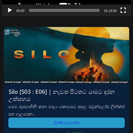
00:00
01:14:50
Silo [S03 : E06] | නැවත පිටතට යාමට දරන
උත්සහය
මෙම රුපවාහිනී කතා මාලා කොටසට අදාල ඩවුන්ලෝඩ් ලින්ක්ස්
සහ ගැලපෙන...
ලින්ක් ලබාගන්න