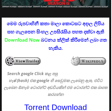
මෙම රුපවාහිනී කතා මාලා කොටසට අදාල ලිපිය
සහ ගැලපෙන සිංහල උපසිරැසිය පහත දක්වා ඇති
Download Now
බටනය ක්ලික් කිරීමෙන් ලබා ගත
හැකිය.
Search google Click
කළ පසු
හෑෂ් (hash) එක google හි සෙවුමක ලැබෙනු ඇත, එවිට
ලැබෙන ඕනෑම ටොරන්ට් අඩවියකින් එම ටොරන්ට් එක බාගත
කරගන්න
Torrent Download