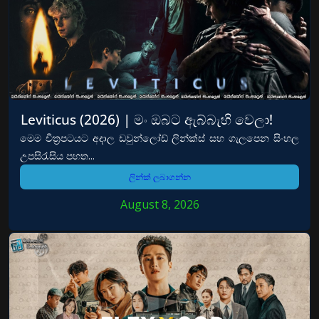
Leviticus (2026) | මං ඔබට ඇබ්බැහි වෙලා!
මෙම චිත්‍රපටයට අදාල ඩවුන්ලෝඩ් ලින්ක්ස් සහ ගැලපෙන සිංහල
උපසිරැසිය පහත...
ලින්ක් ලබාගන්න
August 8, 2026