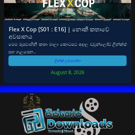
Flex X Cop [S01 : E16] | නොකී කතාවේ
අවසානය
මෙම රුපවාහිනී කතා මාලා කොටසට අදාල ඩවුන්ලෝඩ් ලින්ක්ස්
සහ ගැලපෙන...
ලින්ක් ලබාගන්න
August 8, 2026