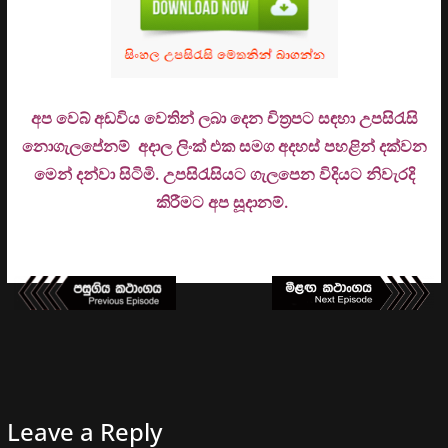
අප වෙබ් අඩවිය වෙතින් ලබා දෙන චිත්‍රපට සඳහා උපසිරැසි
නොගැලපේනම් අදාල ලිංක් එක සමග අදහස් පහළින් දක්වන
මෙන් දන්වා සිටිමි. උ
පසිරැසියට ගැලපෙන විදියට නිවැරදි
කිරීමට අප සූදානම්.
Leave a Reply