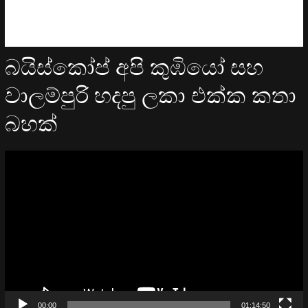
බයිස්කෝප් අපි කුඹියෝ සහ
වාලම්පුරි හදපු ලකා එක්ක කතා
බහක්
Video
Player
00:00
01:14:50