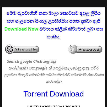
මෙම රුපවාහිනී කතා මාලා කොටසට අදාල ලිපිය
සහ ගැලපෙන සිංහල උපසිරැසිය පහත දක්වා ඇති
Download Now
බටනය ක්ලික් කිරීමෙන් ලබා ගත
හැකිය.
Search google Click
කළ පසු
හෑෂ් (hash) එක google හි සෙවුමක ලැබෙනු ඇත, එවිට
ලැබෙන ඕනෑම ටොරන්ට් අඩවියකින් එම ටොරන්ට් එක බාගත
කරගන්න
Torrent Download
|
|