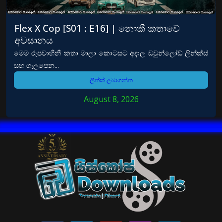
Flex X Cop [S01 : E16] | නොකී කතාවේ
අවසානය
මෙම රුපවාහිනී කතා මාලා කොටසට අදාල ඩවුන්ලෝඩ් ලින්ක්ස්
සහ ගැලපෙන...
ලින්ක් ලබාගන්න
August 8, 2026