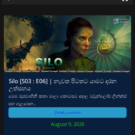
Silo [S03 : E06] | නැවත පිටතට යාමට දරන
උත්සහය
මෙම රුපවාහිනී කතා මාලා කොටසට අදාල ඩවුන්ලෝඩ් ලින්ක්ස්
සහ ගැලපෙන...
ලින්ක් ලබාගන්න
August 9, 2026