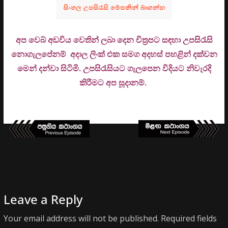
අප වෙබ් අඩවිය වෙතින් ලබා දෙන චිත්‍රපට සඳහා උපසිරැසි
නොගැලපේනම් අදාල ලිංක් එක සමග අදහස් පහළින් දක්වන
මෙන් දන්වා සිටිමි. උ
පසිරැසියට ගැලපෙන විදියට නිවැරදි
කිරීමට අප සූදානම්.
Leave a Reply
Your email address will not be published.
Required fields