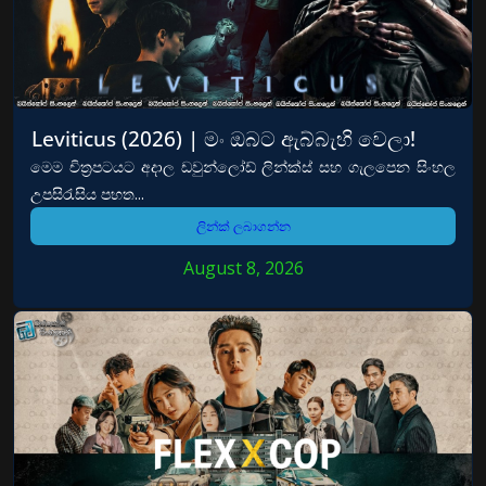
Leviticus (2026) | මං ඔබට ඇබ්බැහි වෙලා!
මෙම චිත්‍රපටයට අදාල ඩවුන්ලෝඩ් ලින්ක්ස් සහ ගැලපෙන සිංහල
උපසිරැසිය පහත...
ලින්ක් ලබාගන්න
August 8, 2026