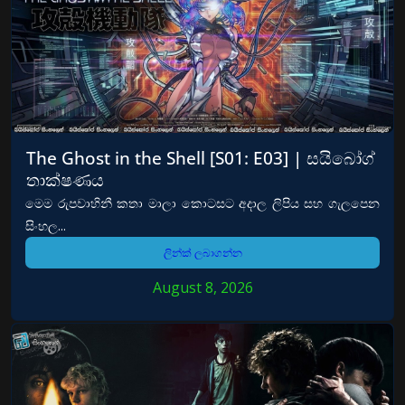
The Ghost in the Shell [S01: E03] | සයිබෝග්
තාක්ෂණය
මෙම රුපවාහිනී කතා මාලා කොටසට අදාල ලිපිය සහ ගැලපෙන
සිංහල...
ලින්ක් ලබාගන්න
August 8, 2026