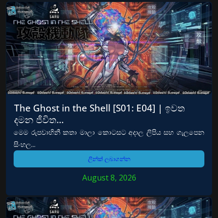
The Ghost in the Shell [S01: E04] | ඉවත
දමන ජීවිත…
මෙම රුපවාහිනී කතා මාලා කොටසට අදාල ලිපිය සහ ගැලපෙන
සිංහල...
ලින්ක් ලබාගන්න
August 8, 2026