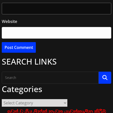
Website
SEARCH LINKS
Categories
ඉවත් ව ගිය ලින්ක් නැවත යාවත්කාලීන කිරීම්