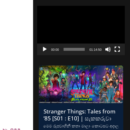
Video
Player
00:00
01:14:50
Stranger Things: Tales from
’85 [S01 : E10] | සැකකරුවා
මෙම රුපවාහිනී කතා මාලා කොටසට අදාල