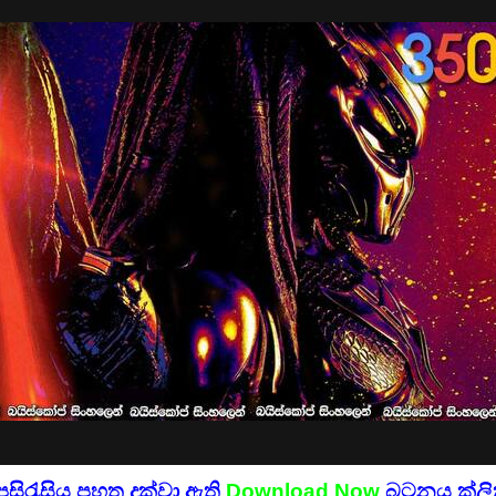
පසිරැසිය පහත දක්වා ඇති
Download Now
බටනය ක්ලික