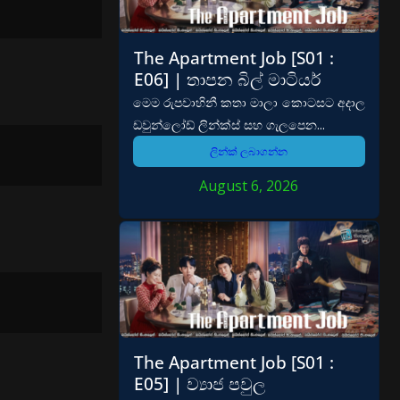
The Apartment Job [S01 :
E06] | තාපන බිල් මාටියර්
මෙම රුපවාහිනී කතා මාලා කොටසට අදාල
ඩවුන්ලෝඩ් ලින්ක්ස් සහ ගැලපෙන...
ලින්ක් ලබාගන්න
August 6, 2026
The Apartment Job [S01 :
E05] | ව්‍යාජ පවුල