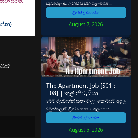
වා සිටිමි.
ඩවුන්ලෝඩ් ලින්ක්ස් සහ ගැලපෙන...
ලින්ක් ලබාගන්න
වන්න)
August 7, 2026
පත්
The Apartment Job [S01 :
E08] | කුලී නිවැසියා
මෙම රුපවාහිනී කතා මාලා කොටසට අදාල
ඩවුන්ලෝඩ් ලින්ක්ස් සහ ගැලපෙන...
ලින්ක් ලබාගන්න
August 6, 2026