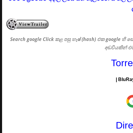
Search google Click
කළ පසු හෑෂ් (hash) එක google හි
අඩවියකින් 
Torr
|
BluRa
Dir