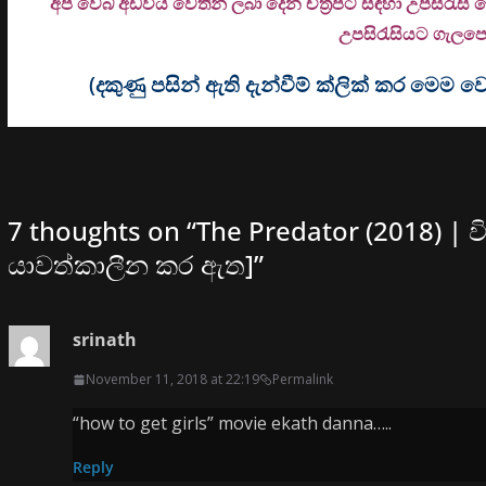
අප වෙබ් අඩවිය වෙතින් ලබා දෙන චිත්‍රපට සඳහා උපසිරැසි
උ
පසිරැසියට ගැලපෙන
(දකුණු පසින් ඇති දැන්වීම් ක්ලික් කර මෙ
7 thoughts on “
The Predator (2018) | 
යාවත්කාලීන කර ඇත]
”
srinath
November 11, 2018 at 22:19
Permalink
“how to get girls” movie ekath danna…..
Reply