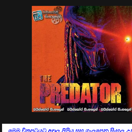
මෙම චිත්‍රපටයට අදාල ලිපිය සහ ගැලපෙන සිංහල උ