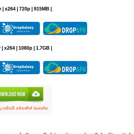
y
|
x264
|
720p
|
915MB |
y
|
x264
|
1080p
|
1.7GB |