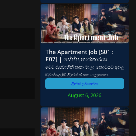
The Apartment Job [S01 :
E07] | සේප්පු භාරකාරයා
මෙම රුපවාහිනී කතා මාලා කොටසට අදාල
ඩවුන්ලෝඩ් ලින්ක්ස් සහ ගැලපෙන...
ලින්ක් ලබාගන්න
August 6, 2026