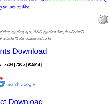
ලබා ගත හැකිය.
 සෙවුමක ලැබෙනු ඇත, එවිට ලැබෙන ඕනෑම ටොරන්ට්
එම ටොරන්ට් එක බාගත කරගන්න
ents Download
y
|
x264
|
720p
|
915MB |
ect Download