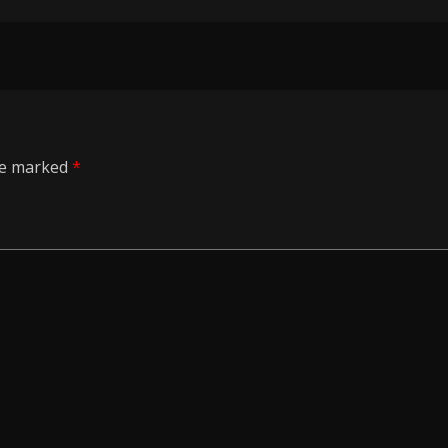
are marked
*