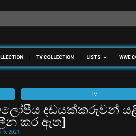
OLLECTION
TV COLLECTION
LISTS
WWE C
TV
විලෝපීය දඩයක්කරුවන් යළ
ාලීන කර ඇත]
 6, 2021