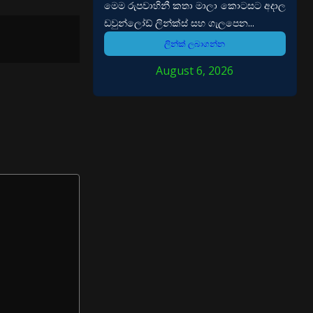
මෙම රුපවාහිනී කතා මාලා කොටසට අදාල
ඩවුන්ලෝඩ් ලින්ක්ස් සහ ගැලපෙන...
ලින්ක් ලබාගන්න
August 6, 2026