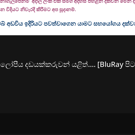
 නොගැලපේනම් අදාල ලිංක් එක සමග අදහස් පහළින් දක්වන මෙන් දන්
 විදියට නිවැරදි කිරීමට අප සූදානම්.
ම වෙබ් අඩවිය ඉදිරියට පවත්වාගෙන යාමට සහයෝගය දක්
විලෝපීය දඩයක්කරුවන් යළිත්…. [BluRay පිට