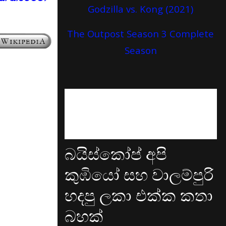
Godzilla vs. Kong (2021)
The Outpost Season 3 Complete
Season
බයිස්කෝප් අපි
කුඹියෝ සහ වාලම්පුරි
හදපු ලකා එක්ක කතා
බහක්